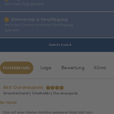
Noch kein Flug gewählt.
Zimmertyp & Verpflegung
4
Noch kein Zimmer und keine Verpflegung
gewählt.
Schritt 2 von 5
Hoteldetails
Lage
Bewertung
Klima
Akti Ouranoupolis
★
★
★
★
Griechenland | Chalkidiki | Ouranoupolis
Ihr Hotel
Das auf einer kleinen Anhöhe gelegene Hotel lädt zum