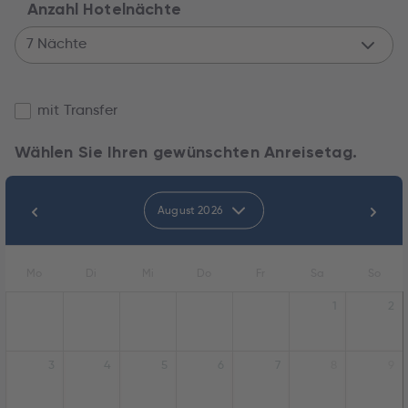
Anzahl Hotelnächte
7 Nächte
mit Transfer
Wählen Sie Ihren gewünschten Anreisetag.
August 2026
Mo
Di
Mi
Do
Fr
Sa
So
1
2
3
4
5
6
7
8
9