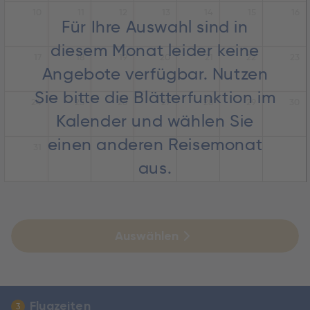
10
11
12
13
14
15
16
Für Ihre Auswahl sind in
diesem Monat leider keine
17
18
19
20
21
22
23
Angebote verfügbar. Nutzen
Sie bitte die Blätterfunktion im
24
25
26
27
28
29
30
Kalender und wählen Sie
einen anderen Reisemonat
31
aus.
Auswählen
Flugzeiten
3