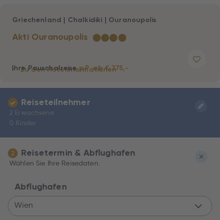
Griechenland
|
Chalkidiki
|
Ouranoupolis
Akti Ouranoupolis
★
★
★
★
Ihre Pauschalreise
p.P. ab € 375,-
Zu den Hotelinformationen
Reiseteilnehmer
2 Erwachsene
0 Kinder
Reisetermin & Abflughafen
2
Wählen Sie Ihre Reisedaten.
Abflughafen
Wien