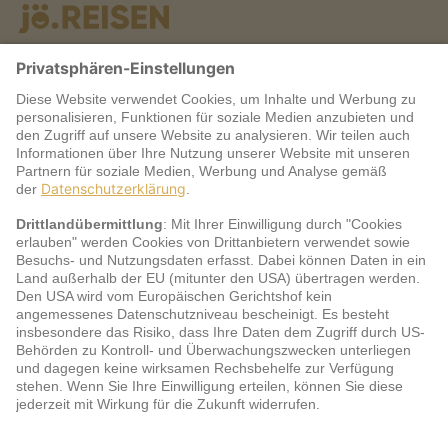
Warum jö?
Service
jö Bonus Club Partner
Zahlungsarten & Sicherheit