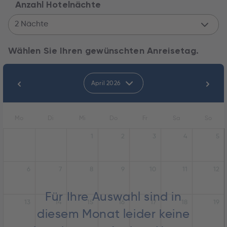
Anzahl Hotelnächte
2 Nächte
Wählen Sie Ihren gewünschten Anreisetag.
April 2026
Mo
Di
Mi
Do
Fr
Sa
So
1
2
3
4
5
6
7
8
9
10
11
12
Für Ihre Auswahl sind in
13
14
15
16
17
18
19
diesem Monat leider keine