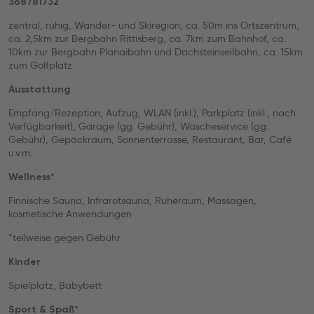
368781732
zentral, ruhig, Wander- und Skiregion, ca. 50m ins Ortszentrum,
ca. 2,5km zur Bergbahn Rittisberg, ca. 7km zum Bahnhof, ca.
10km zur Bergbahn Planaibahn und Dachsteinseilbahn, ca. 15km
zum Golfplatz
Ausstattung
Empfang/Rezeption, Aufzug, WLAN (inkl.), Parkplatz (inkl., nach
Verfügbarkeit), Garage (gg. Gebühr), Wäscheservice (gg.
Gebühr), Gepäckraum, Sonnenterrasse, Restaurant, Bar, Café
u.v.m.
Wellness*
Finnische Sauna, Infrarotsauna, Ruheraum, Massagen,
kosmetische Anwendungen
*teilweise gegen Gebühr
Kinder
Spielplatz, Babybett
Sport & Spaß*