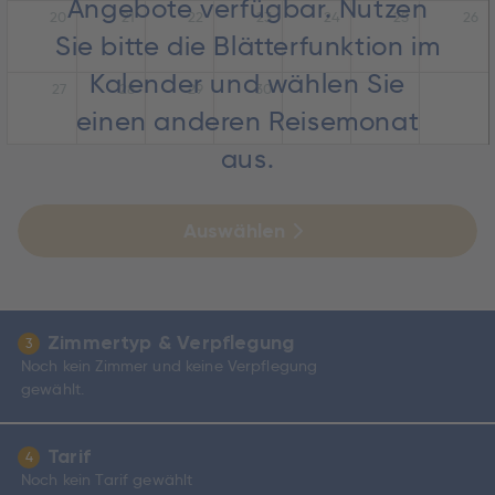
Angebote verfügbar. Nutzen
20
21
22
23
24
25
26
Sie bitte die Blätterfunktion im
Kalender und wählen Sie
27
28
29
30
einen anderen Reisemonat
aus.
Auswählen
Zimmertyp & Verpflegung
3
Noch kein Zimmer und keine Verpflegung
gewählt.
Tarif
4
Noch kein Tarif gewählt