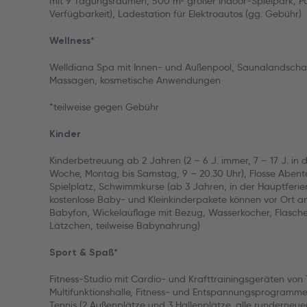
mit 9 Tagungsräumen, 500 m² großer Indoor-Spielpark, P
Verfügbarkeit), Ladestation für Elektroautos (gg. Gebühr)
Wellness*
Welldiana Spa mit Innen- und Außenpool, Saunalandsch
Massagen, kosmetische Anwendungen
*teilweise gegen Gebühr
Kinder
Kinderbetreuung ab 2 Jahren (2 – 6 J. immer, 7 – 17 J. in 
Woche, Montag bis Samstag, 9 – 20.30 Uhr), Flosse Abent
Spielplatz, Schwimmkurse (ab 3 Jahren, in der Hauptferien
kostenlose Baby- und Kleinkinderpakete können vor Ort a
Babyfon, Wickelauflage mit Bezug, Wasserkocher, Flasc
Lätzchen, teilweise Babynahrung)
Sport & Spaß*
Fitness-Studio mit Cardio- und Krafttrainingsgeräten von
Multifunktionshalle, Fitness- und Entspannungsprogramme, 
Tennis (2 Außenplätze und 3 Hallenplätze, alle runderneue