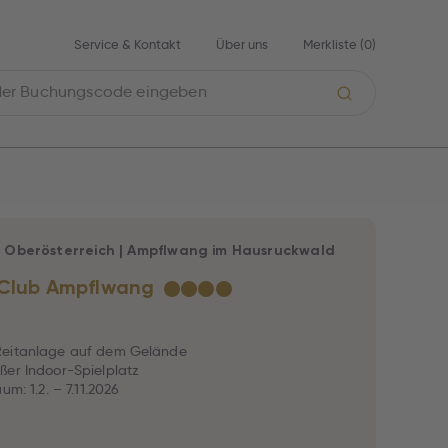
Service & Kontakt
Über uns
Merkliste (
0
)
|
Oberösterreich
|
Ampflwang im Hausruckwald
 Club Ampflwang
★
★
★
★
eitanlage auf dem Gelände
er Indoor-Spielplatz
um: 1.2. – 7.11.2026