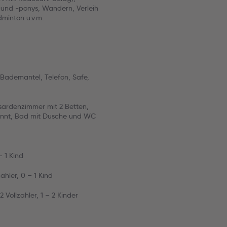
 und -ponys, Wandern, Verleih
minton u.v.m.
Bademantel, Telefon, Safe,
sardenzimmer mit 2 Betten,
ennt, Bad mit Dusche und WC
– 1 Kind
ahler, 0 – 1 Kind
 Vollzahler, 1 – 2 Kinder