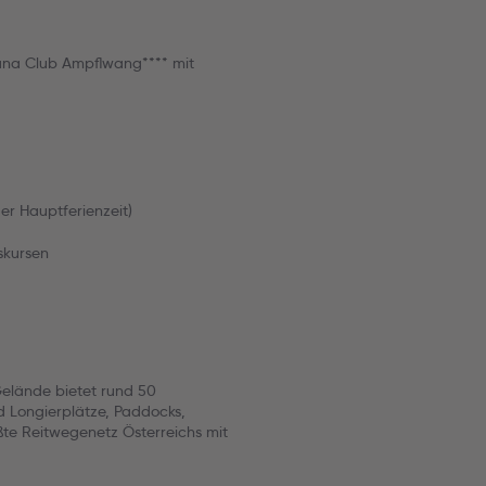
ana Club Ampflwang**** mit
der Hauptferienzeit)
skursen
elände bietet rund 50
nd Longierplätze, Paddocks,
ßte Reitwegenetz Österreichs mit