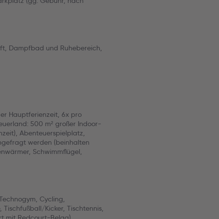
arkplatz (gg. Gebühr, nach
aft, Dampfbad und Ruhebereich,
der Hauptferienzeit, 6x pro
euerland: 500 m² großer Indoor-
zeit), Abenteuerspielplatz,
ngefragt werden (beinhalten
henwärmer, Schwimmflügel,
 Technogym, Cycling,
Tischfußball/Kicker, Tischtennis,
rt mit Redcourt-Belag),