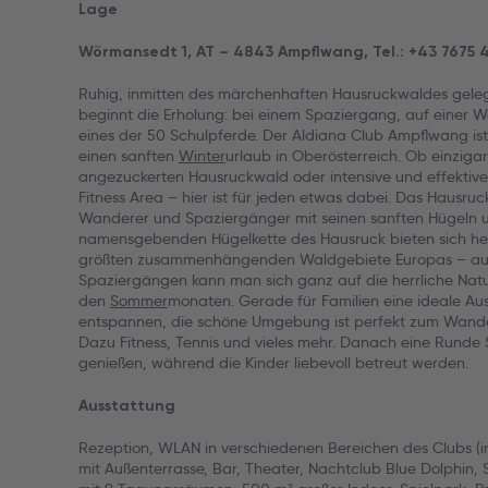
Lage
Wörmansedt 1, AT – 4843 Ampflwang, Tel.: +43 7675 
Ruhig, inmitten des märchenhaften Hausruckwaldes geleg
beginnt die Erholung: bei einem Spaziergang, auf einer
eines der 50 Schulpferde. Der Aldiana Club Ampflwang is
einen sanften
Winter
urlaub in Oberösterreich. Ob einzigar
angezuckerten Hausruckwald oder intensive und effektive 
Fitness Area – hier ist für jeden etwas dabei. Das Hausruc
Wanderer und Spaziergänger mit seinen sanften Hügeln 
namensgebenden Hügelkette des Hausruck bieten sich herr
größten zusammenhängenden Waldgebiete Europas – au
Spaziergängen kann man sich ganz auf die herrliche Natu
den
Sommer
monaten. Gerade für Familien eine ideale Aus
entspannen, die schöne Umgebung ist perfekt zum Wandern
Dazu Fitness, Tennis und vieles mehr. Danach eine Runde 
genießen, während die Kinder liebevoll betreut werden.
Ausstattung
Rezeption, WLAN in verschiedenen Bereichen des Clubs (i
mit Außenterrasse, Bar, Theater, Nachtclub Blue Dolphin,