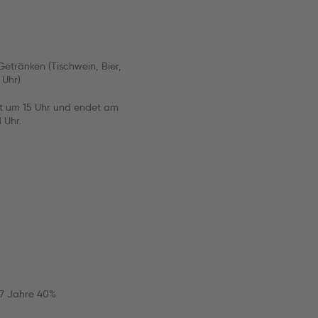
etränken (Tischwein, Bier,
 Uhr)
it um 15 Uhr und endet am
 Uhr.
17 Jahre 40%