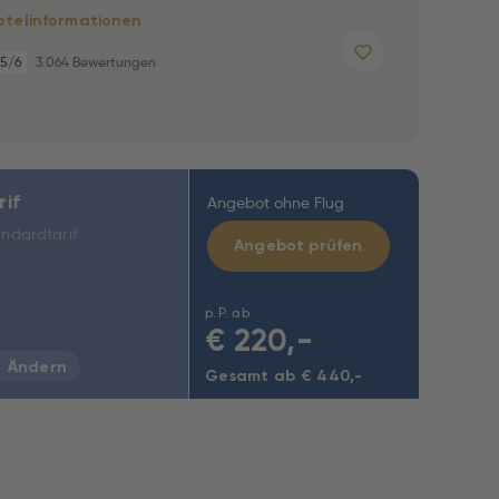
otelinformationen
,5
/6
3.064 Bewertungen
rif
Angebot ohne Flug
ndardtarif
Angebot prüfen
p.P. ab
€
220,-
Ändern
Gesamt ab € 440,-