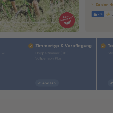
Zu den H
93%
5
Zimmertyp & Verpflegung
Ta
2026
Doppelzimmer (DB1)
Sta
Vollpension Plus
Ändern