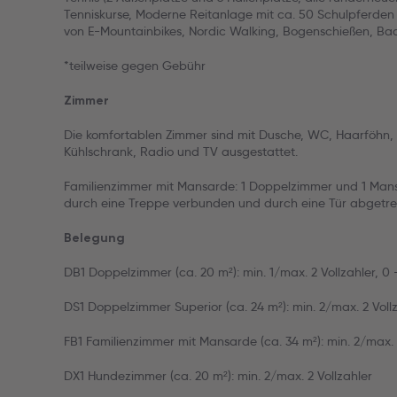
Tenniskurse, Moderne Reitanlage mit ca. 50 Schulpferden
von E-Mountainbikes, Nordic Walking, Bogenschießen, Bad
*teilweise gegen Gebühr
Zimmer
Die komfortablen Zimmer sind mit Dusche, WC, Haarföhn, 
Kühlschrank, Radio und TV ausgestattet.
Familienzimmer mit Mansarde: 1 Doppelzimmer und 1 Man
durch eine Treppe verbunden und durch eine Tür abgetr
Belegung
DB1 Doppelzimmer (ca. 20 m²): min. 1/max. 2 Vollzahler, 0 
DS1 Doppelzimmer Superior (ca. 24 m²): min. 2/max. 2 Vollz
FB1 Familienzimmer mit Mansarde (ca. 34 m²): min. 2/max. 2
DX1 Hundezimmer (ca. 20 m²): min. 2/max. 2 Vollzahler