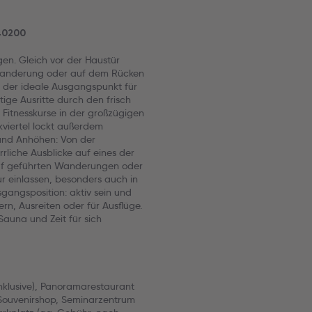
40200
en. Gleich vor der Haustür
 Wanderung oder auf dem Rücken
t der ideale Ausgangspunkt für
tige Ausritte durch den frisch
Fitnesskurse in der großzügigen
kviertel lockt außerdem
und Anhöhen: Von der
liche Ausblicke auf eines der
f geführten Wanderungen oder
r einlassen, besonders auch in
gangsposition: aktiv sein und
, Ausreiten oder für Ausflüge.
Sauna und Zeit für sich
nklusive), Panoramarestaurant
 Souvenirshop, Seminarzentrum