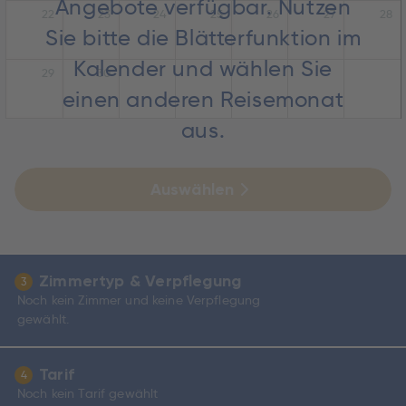
Angebote verfügbar. Nutzen
22
23
24
25
26
27
28
Sie bitte die Blätterfunktion im
Kalender und wählen Sie
29
30
einen anderen Reisemonat
aus.
Auswählen
Zimmertyp & Verpflegung
3
Noch kein Zimmer und keine Verpflegung
gewählt.
Tarif
4
Noch kein Tarif gewählt