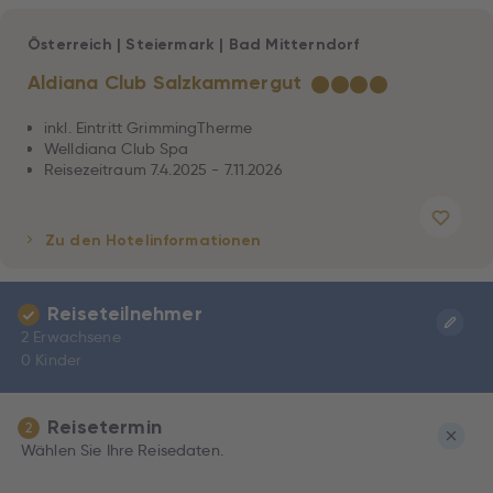
Österreich
|
Steiermark
|
Bad Mitterndorf
Aldiana Club Salzkammergut
★
★
★
★
inkl. Eintritt GrimmingTherme
Welldiana Club Spa
Reisezeitraum 7.4.2025 - 7.11.2026
Zu den Hotelinformationen
Reiseteilnehmer
2 Erwachsene
0 Kinder
Reisetermin
2
Wählen Sie Ihre Reisedaten.