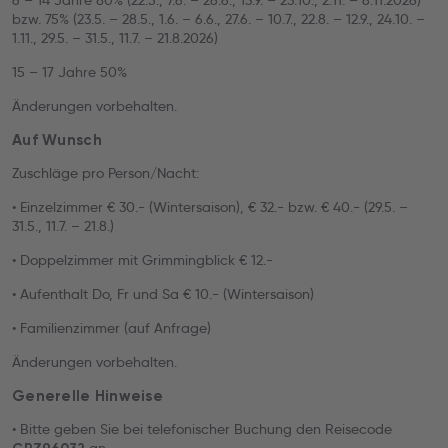
6 – 14 Jahre 80% (22.5., 7.6. – 26.6., 13.9. – 23.10., 2.11. – 6.11.2026)
bzw. 75% (23.5. – 28.5., 1.6. – 6.6., 27.6. – 10.7., 22.8. – 12.9., 24.10. –
1.11., 29.5. – 31.5., 11.7. – 21.8.2026)
15 – 17 Jahre 50%
Änderungen vorbehalten.
Auf Wunsch
Zuschläge pro Person/Nacht:
• Einzelzimmer € 30.- (Wintersaison), € 32.- bzw. € 40.- (29.5. –
31.5., 11.7. – 21.8.)
• Doppelzimmer mit Grimmingblick € 12.-
• Aufenthalt Do, Fr und Sa € 10.- (Wintersaison)
• Familienzimmer (auf Anfrage)
Änderungen vorbehalten.
Generelle Hinweise
• Bitte geben Sie bei telefonischer Buchung den Reisecode