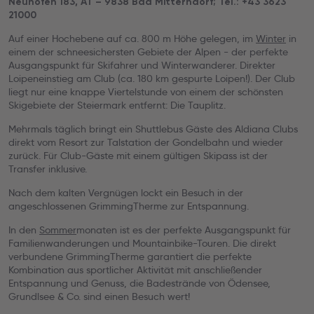
Neuhofen 183, AT – 9838 Bad Mitterndorf; Tel.: +43 3623
21000
Auf einer Hochebene auf ca. 800 m Höhe gelegen, im
Winter
in
einem der schneesichersten Gebiete der Alpen - der perfekte
Ausgangspunkt für Skifahrer und Winterwanderer. Direkter
Loipeneinstieg am Club (ca. 180 km gespurte Loipen!). Der Club
liegt nur eine knappe Viertelstunde von einem der schönsten
Skigebiete der Steiermark entfernt: Die Tauplitz.
Mehrmals täglich bringt ein Shuttlebus Gäste des Aldiana Clubs
direkt vom Resort zur Talstation der Gondelbahn und wieder
zurück. Für Club-Gäste mit einem gültigen Skipass ist der
Transfer inklusive.
Nach dem kalten Vergnügen lockt ein Besuch in der
angeschlossenen GrimmingTherme zur Entspannung.
In den
Sommer
monaten ist es der perfekte Ausgangspunkt für
Familienwanderungen und Mountainbike-Touren. Die direkt
verbundene GrimmingTherme garantiert die perfekte
Kombination aus sportlicher Aktivität mit anschließender
Entspannung und Genuss, die Badestrände von Ödensee,
Grundlsee & Co. sind einen Besuch wert!