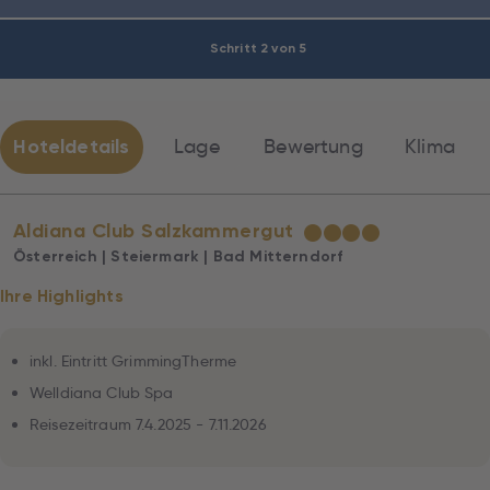
Schritt 2 von 5
Hoteldetails
Lage
Bewertung
Klima
Aldiana Club Salzkammergut
★
★
★
★
Österreich | Steiermark | Bad Mitterndorf
Ihre Highlights
inkl. Eintritt GrimmingTherme
Welldiana Club Spa
Reisezeitraum 7.4.2025 - 7.11.2026