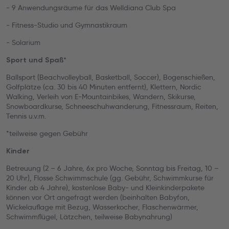
- 9 Anwendungsräume für das Welldiana Club Spa
- Fitness-Studio und Gymnastikraum
- Solarium
Sport und Spaß*
Ballsport (Beachvolleyball, Basketball, Soccer), Bogenschießen,
Golfplätze (ca. 30 bis 40 Minuten entfernt), Klettern, Nordic
Walking, Verleih von E-Mountainbikes, Wandern, Skikurse,
Snowboardkurse, Schneeschuhwanderung, Fitnessraum, Reiten,
Tennis u.v.m.
*teilweise gegen Gebühr
Kinder
Betreuung (2 – 6 Jahre, 6x pro Woche, Sonntag bis Freitag, 10 –
20 Uhr), Flosse Schwimmschule (gg. Gebühr, Schwimmkurse für
Kinder ab 4 Jahre), kostenlose Baby- und Kleinkinderpakete
können vor Ort angefragt werden (beinhalten Babyfon,
Wickelauflage mit Bezug, Wasserkocher, Flaschenwärmer,
Schwimmflügel, Lätzchen, teilweise Babynahrung)