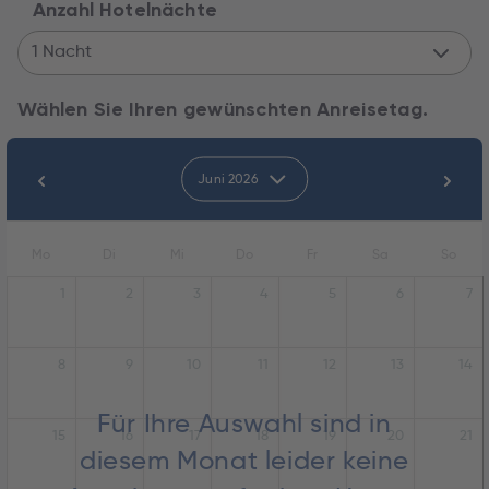
Anzahl Hotelnächte
1 Nacht
Wählen Sie Ihren gewünschten Anreisetag.
Juni 2026
Mo
Di
Mi
Do
Fr
Sa
So
1
2
3
4
5
6
7
8
9
10
11
12
13
14
Für Ihre Auswahl sind in
15
16
17
18
19
20
21
diesem Monat leider keine