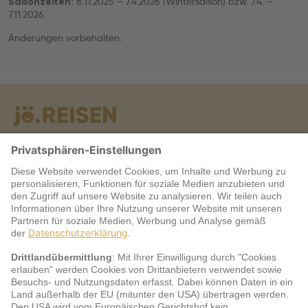
8.11.2025 – 7.4.2026 (Wintersaison) bzw. 7.4. –
Saisonzeiten:
7.11.2026
Änderungen vorbehalten.
Warum jö?
Service
jö Bonus Club Partner