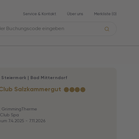
Service & Kontakt
Über uns
Merkliste (
0
)
|
Steiermark
|
Bad Mitterndorf
 Club Salzkammergut
★
★
★
★
ritt GrimmingTherme
 Club Spa
aum 7.4.2025 - 7.11.2026