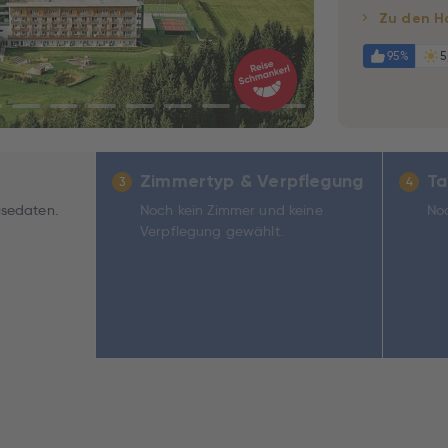
Zu den H
95%
5
Zimmertyp & Verpflegung
Ta
3
4
isedaten.
Noch kein Zimmer und keine
Noc
Verpflegung gewählt.