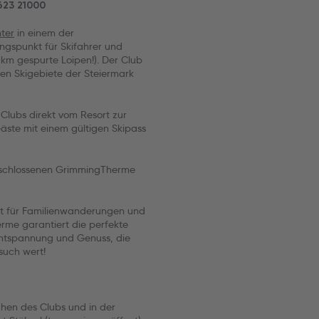
623 21000
ter
in einem der
ngspunkt für Skifahrer und
 km gespurte Loipen!). Der Club
ten Skigebiete der Steiermark
Clubs direkt vom Resort zur
äste mit einem gültigen Skipass
eschlossenen GrimmingTherme
kt für Familienwanderungen und
rme garantiert die perfekte
 Entspannung und Genuss, die
such wert!
hen des Clubs und in der