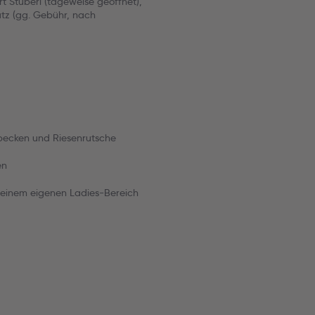
t Stüberl (tageweise geöffnet),
atz (gg. Gebühr, nach
erbecken und Riesenrutsche
en
 einem eigenen Ladies-Bereich