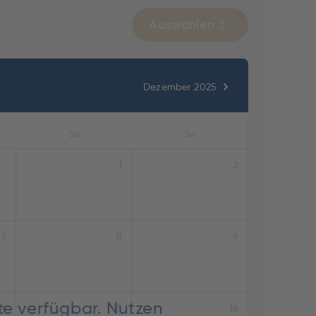
Auswählen
Dezember 2025
Sa
So
1
2
7
8
9
te verfügbar. Nutzen
14
15
16