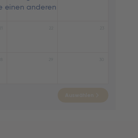
ie einen anderen
21
22
23
28
29
30
Auswählen