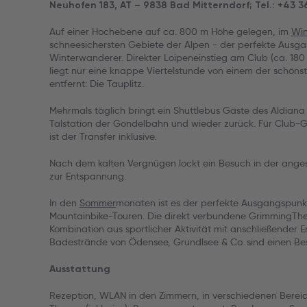
Neuhofen 183, AT – 9838 Bad Mitterndorf; Tel.: +43 3
Auf einer Hochebene auf ca. 800 m Höhe gelegen, im
Win
schneesichersten Gebiete der Alpen - der perfekte Ausga
Winterwanderer. Direkter Loipeneinstieg am Club (ca. 180
liegt nur eine knappe Viertelstunde von einem der schöns
entfernt: Die Tauplitz.
Mehrmals täglich bringt ein Shuttlebus Gäste des Aldiana 
Talstation der Gondelbahn und wieder zurück. Für Club-G
ist der Transfer inklusive.
Nach dem kalten Vergnügen lockt ein Besuch in der ang
zur Entspannung.
In den
Sommer
monaten ist es der perfekte Ausgangspun
Mountainbike-Touren. Die direkt verbundene GrimmingThe
Kombination aus sportlicher Aktivität mit anschließender
Badestrände von Ödensee, Grundlsee & Co. sind einen Be
Ausstattung
Rezeption, WLAN in den Zimmern, in verschiedenen Bereic