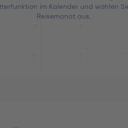
lätterfunktion im Kalender und wählen S
Reisemonat aus.
19
20
26
27