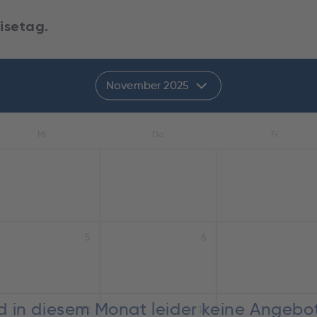
isetag.
November 2025
Mi
Do
Fr
5
6
nd in diesem Monat leider keine Angebo
12
13