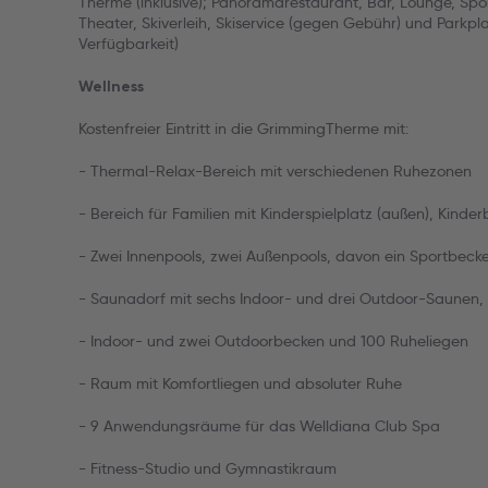
Therme (inklusive); Panoramarestaurant, Bar, Lounge, Spor
Theater, Skiverleih, Skiservice (gegen Gebühr) und Parkpl
Verfügbarkeit)
Wellness
Kostenfreier Eintritt in die GrimmingTherme mit:
- Thermal-Relax-Bereich mit verschiedenen Ruhezonen
- Bereich für Familien mit Kinderspielplatz (außen), Kind
- Zwei Innenpools, zwei Außenpools, davon ein Sportbeck
- Saunadorf mit sechs Indoor- und drei Outdoor-Saunen,
- Indoor- und zwei Outdoorbecken und 100 Ruheliegen
- Raum mit Komfortliegen und absoluter Ruhe
- 9 Anwendungsräume für das Welldiana Club Spa
- Fitness-Studio und Gymnastikraum