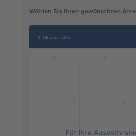
Wählen Sie Ihren gewünschten Anre
Oktober 2025
Mo
Di
3
4
Für Ihre Auswahl si
10
11