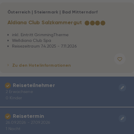
Österreich
|
Steiermark
|
Bad Mitterndorf
Aldiana Club Salzkammergut
★
★
★
★
inkl. Eintritt GrimmingTherme
Welldiana Club Spa
Reisezeitraum 7.4.2025 - 7.11.2026
Zu den Hotelinformationen
Reiseteilnehmer
2 Erwachsene
0 Kinder
Reisetermin
26.09.2026 - 27.09.2026
1 Nacht