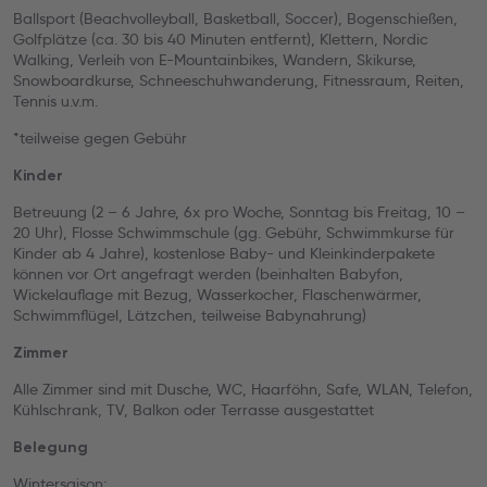
Ballsport (Beachvolleyball, Basketball, Soccer), Bogenschießen,
Golfplätze (ca. 30 bis 40 Minuten entfernt), Klettern, Nordic
Walking, Verleih von E-Mountainbikes, Wandern, Skikurse,
Snowboardkurse, Schneeschuhwanderung, Fitnessraum, Reiten,
Tennis u.v.m.
*teilweise gegen Gebühr
Kinder
Betreuung (2 – 6 Jahre, 6x pro Woche, Sonntag bis Freitag, 10 –
20 Uhr), Flosse Schwimmschule (gg. Gebühr, Schwimmkurse für
Kinder ab 4 Jahre), kostenlose Baby- und Kleinkinderpakete
können vor Ort angefragt werden (beinhalten Babyfon,
Wickelauflage mit Bezug, Wasserkocher, Flaschenwärmer,
Schwimmflügel, Lätzchen, teilweise Babynahrung)
Zimmer
Alle Zimmer sind mit Dusche, WC, Haarföhn, Safe, WLAN, Telefon,
Kühlschrank, TV, Balkon oder Terrasse ausgestattet
Belegung
Wintersaison: