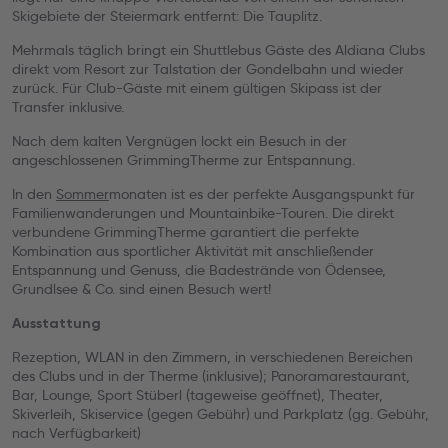
Skigebiete der Steiermark entfernt: Die Tauplitz.
Mehrmals täglich bringt ein Shuttlebus Gäste des Aldiana Clubs
direkt vom Resort zur Talstation der Gondelbahn und wieder
zurück. Für Club-Gäste mit einem gültigen Skipass ist der
Transfer inklusive.
Nach dem kalten Vergnügen lockt ein Besuch in der
angeschlossenen GrimmingTherme zur Entspannung.
In den
Sommer
monaten ist es der perfekte Ausgangspunkt für
Familienwanderungen und Mountainbike-Touren. Die direkt
verbundene GrimmingTherme garantiert die perfekte
Kombination aus sportlicher Aktivität mit anschließender
Entspannung und Genuss, die Badestrände von Ödensee,
Grundlsee & Co. sind einen Besuch wert!
Ausstattung
Rezeption, WLAN in den Zimmern, in verschiedenen Bereichen
des Clubs und in der Therme (inklusive); Panoramarestaurant,
Bar, Lounge, Sport Stüberl (tageweise geöffnet), Theater,
Skiverleih, Skiservice (gegen Gebühr) und Parkplatz (gg. Gebühr,
nach Verfügbarkeit)