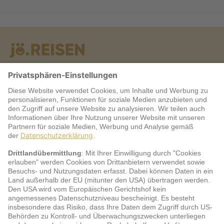
Warum jö?
Service
jö Bonus Club Partner