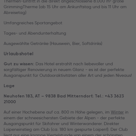
Thermen-Eintritt in die direkt angeschlossene 8.000 m² große
GrimmingTherme (ab 15 Uhr am Ankunftstag und bis 11 Uhr am
Abreisetag)
Umfangreiches Sportangebot
Tages- und Abendunterhaltung
Ausgewählte Getränke (Hauswein, Bier, Softdrinks)
Urlaubshotel
Das Hotel erstrahlt nach liebevoller und
Gut zu wissen:
sorgfältiger Renovierung in neuem Glanz - es ist der perfekte
Ausganspunkt für Outdooraktivitäten aller Art und jeden Niveaus!
Lage
Neuhofen 183, AT – 9838 Bad Mitterndorf; Tel.: +43 3623
21000
Auf einer Hochebene auf ca. 800 m Höhe gelegen, im
Winter
in
einem der schneesichersten Gebiete der Alpen - der perfekte
Ausgangspunkt für Skifahrer und Winterwanderer. Direkter
Loipeneinstieg am Club (ca. 180 km gespurte Loipen!). Der Club
liegt nur eine knappe Viertelstunde von einem der schönsten