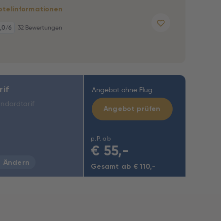
otelinformationen
,0
/6
32 Bewertungen
rif
Angebot ohne Flug
ndardtarif
Angebot prüfen
p.P. ab
€
55,-
Ändern
Gesamt ab € 110,-