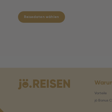
Reisedaten wählen
Warum
Vorteile
jö Bonus C