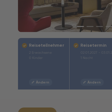
Reiseteilnehmer
Reisetermin
2 Erwachsene
02.01.2027 - 03.01.
0 Kinder
1 Nacht
Ändern
Ändern