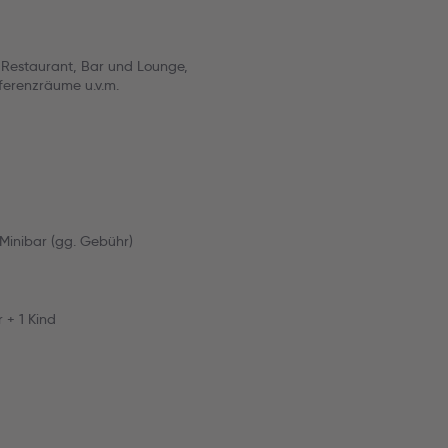
Restaurant, Bar und Lounge,
ferenzräume u.v.m.
Minibar (gg. Gebühr)
 + 1 Kind