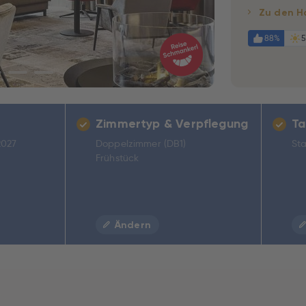
Zu den H
88%
5
Zimmertyp & Verpflegung
Ta
2027
Doppelzimmer (DB1)
Sta
Frühstück
Ändern