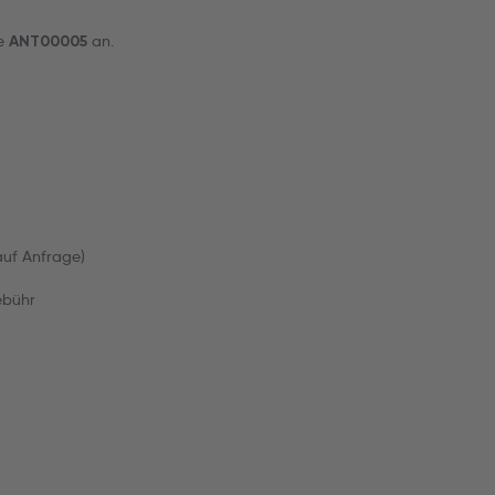
de
an.
ANT00005
(auf Anfrage)
ebühr