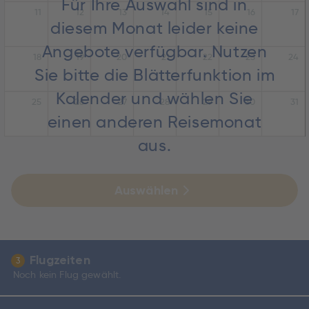
Für Ihre Auswahl sind in
11
12
13
14
15
16
17
diesem Monat leider keine
Angebote verfügbar. Nutzen
18
19
20
21
22
23
24
Sie bitte die Blätterfunktion im
Kalender und wählen Sie
25
26
27
28
29
30
31
einen anderen Reisemonat
aus.
Auswählen
Flugzeiten
3
Noch kein Flug gewählt.