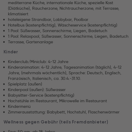
mediterrane Küche, internationale Küche, spezielle Kost
(Diätküche), Raucherzone, Nichtraucherzone, mit Terrasse,
klimatisiert
hoteleigene Strandbar, Lobbybar, Poolbar
Hotelbus (kostenpflichtig), Wäscheservice (kostenpflichtig)
1 Pool: Süßwasser, Sonnenschirme, Liegen, Badetuch
1 Pool: Relaxpool, Süßwasser, Sonnenschirme, Liegen, Badetuch
Terrasse, Gartenanlage
Kinder
Kinderclub/Miniclub: 4-12 Jahre
Kinderanimation: 4-12 Jahre, Tagesanimation (täglich), 4-12
Jahre, (mehrmals wöchentlich), Sprache: Deutsch, Englisch,
Französisch, Italienisch, ca. 30.4.-31.10.
Spielplatz (außen)
Kinderpool (außen): Süßwasser
Babysitter-Service (kostenpflichtig)
Hochstühle im Restaurant, Mikrowelle im Restaurant
Kindermenü
Zimmerausstattung: Babybett, Hochstuhl, Flaschenwärmer
Wellness gegen Gebühr (teils Fremdanbieter)
Spa: 50 qm, ab 18 Jahre