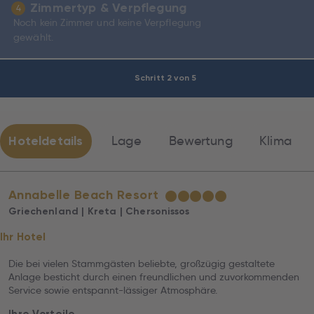
Zimmertyp & Verpflegung
4
Noch kein Zimmer und keine Verpflegung
gewählt.
Schritt 2 von 5
Hoteldetails
Lage
Bewertung
Klima
Annabelle Beach Resort
★
★
★
★
★
Griechenland | Kreta | Chersonissos
Ihr Hotel
Die bei vielen Stammgästen beliebte, großzügig gestaltete
Anlage besticht durch einen freundlichen und zuvorkommenden
Service sowie entspannt-lässiger Atmosphäre.