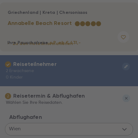
Griechenland
|
Kreta
|
Chersonissos
Annabelle Beach Resort
★
★
★
★
★
Ihre Pauschalreise
p.P. ab € 431,-
Zu den Hotelinformationen
Reiseteilnehmer
2 Erwachsene
0 Kinder
Reisetermin & Abflughafen
2
Wählen Sie Ihre Reisedaten.
Abflughafen
Wien