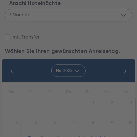
Anzahl Hotelnächte
7 Nächte
mit Transfer
Wählen Sie Ihren gewünschten Anreisetag.
Mai 2026
Mo
Di
Mi
Do
Fr
Sa
So
1
2
3
4
5
6
7
8
9
10