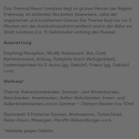
Das Thermal Resort Lendava liegt im grünen Herzen der Region
Prekmurje, im äußersten Nordosten Sloweniens, nahe der
ungarischen und kroatischen Grenze. Die Therme liegt nur ca. 5
Minuten von der Autobahnausfahrt entfernt und in der Nähe zur
Stadt Lendava (ca. 15 Gehminuten entlang des Flusses).
Ausstattung
Empfang/Rezeption, WLAN, Restaurant, Bar, Café,
Konferenzraum, Aufzug, Parkplatz (nach Verfügbarkeit),
Lademöglichkeit für E-Autos (gg. Gebühr), Friseur (gg. Gebühr)
u.v.m.
Wellness*
Therme: Rekreationsbecken, Sommer- und Winterbecken,
Naturbecken, Innenbecken, Außen-Naturbecken, Innen- und
Außenkinderbecken und im Sommer – Olympia Becken (ca. 50m)
Saunawelt: 2 Finnische-Saunen, Aromasauna, Türkischbad,
Relax-Raum, Massagen, Paraffin Behandlungen u.v.m.
*teilweise gegen Gebühr