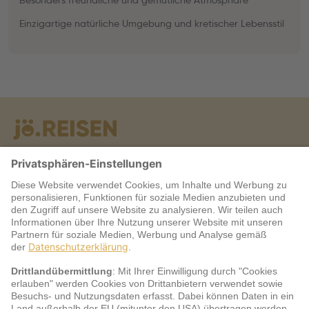
Besonders freundliche und gemütliche Atmosphäre
Einzigartige natürliche Umgebung und kretischer Lebensstil
Warum jö?
Service
jö Bonus Club Partner