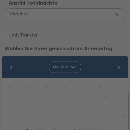
Anzahl Hotelnächte
5 Nächte
mit Transfer
Wählen Sie Ihren gewünschten Anreisetag.
Mai 2026
Mo
Di
Mi
Do
Fr
Sa
So
1
2
3
4
5
6
7
8
9
10