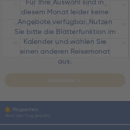
Für Ihre Auswahl sind in
11
12
13
14
15
16
17
diesem Monat leider keine
Angebote verfügbar. Nutzen
18
19
20
21
22
23
24
Sie bitte die Blätterfunktion im
Kalender und wählen Sie
25
26
27
28
29
30
31
einen anderen Reisemonat
aus.
Auswählen
Flugzeiten
3
Noch kein Flug gewählt.