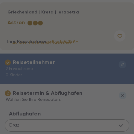
Griechenland
|
Kreta
|
Ierapetra
Astron
★
★
★
Ihre Pauschalreise
p.P. ab € 259,-
Zu den Hotelinformationen
Reiseteilnehmer
2 Erwachsene
0 Kinder
Reisetermin & Abflughafen
2
Wählen Sie Ihre Reisedaten.
Abflughafen
Graz