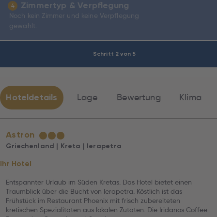
Zimmertyp & Verpflegung
4
Noch kein Zimmer und keine Verpflegung
gewählt.
Schritt 2 von 5
Hoteldetails
Lage
Bewertung
Klima
Astron
★
★
★
Griechenland | Kreta | Ierapetra
Ihr Hotel
Entspannter Urlaub im Süden Kretas. Das Hotel bietet einen
Traumblick über die Bucht von Ierapetra. Köstlich ist das
Frühstück im Restaurant Phoenix mit frisch zubereiteten
kretischen Spezialitäten aus lokalen Zutaten. Die Iridanos Coffee