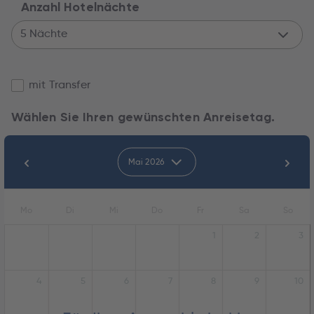
Anzahl Hotelnächte
5 Nächte
mit Transfer
Wählen Sie Ihren gewünschten Anreisetag.
Mai 2026
Mo
Di
Mi
Do
Fr
Sa
So
1
2
3
4
5
6
7
8
9
10