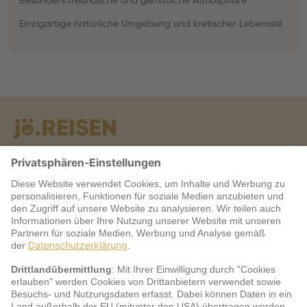
Besonders freundliche und gemütliche Atmosphäre
Einzigartige natürliche Umgebung und kretischer Lebensstil
Warum jö?
Service
jö Bonus Club Partner