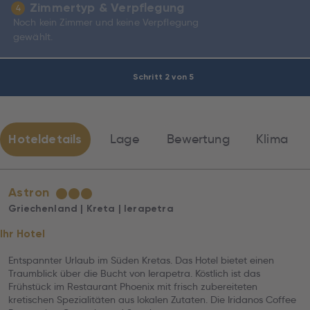
Zimmertyp & Verpflegung
4
Noch kein Zimmer und keine Verpflegung
gewählt.
Schritt 2 von 5
Hoteldetails
Lage
Bewertung
Klima
Astron
★
★
★
Griechenland | Kreta | Ierapetra
Ihr Hotel
Entspannter Urlaub im Süden Kretas. Das Hotel bietet einen
Traumblick über die Bucht von Ierapetra. Köstlich ist das
Frühstück im Restaurant Phoenix mit frisch zubereiteten
kretischen Spezialitäten aus lokalen Zutaten. Die Iridanos Coffee