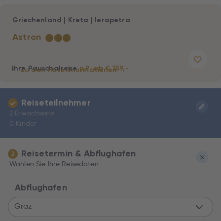
Griechenland
|
Kreta
|
Ierapetra
Astron
★
★
★
Ihre Pauschalreise
p.P. ab € 259,-
Zu den Hotelinformationen
Reiseteilnehmer
2 Erwachsene
0 Kinder
Reisetermin & Abflughafen
2
Wählen Sie Ihre Reisedaten.
Abflughafen
Graz