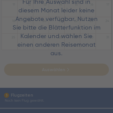
Für Ihre Auswahl sind in
11
12
13
14
15
16
17
diesem Monat leider keine
Angebote verfügbar. Nutzen
18
19
20
21
22
23
24
Sie bitte die Blätterfunktion im
Kalender und wählen Sie
25
26
27
28
29
30
31
einen anderen Reisemonat
aus.
Auswählen
Flugzeiten
3
Noch kein Flug gewählt.