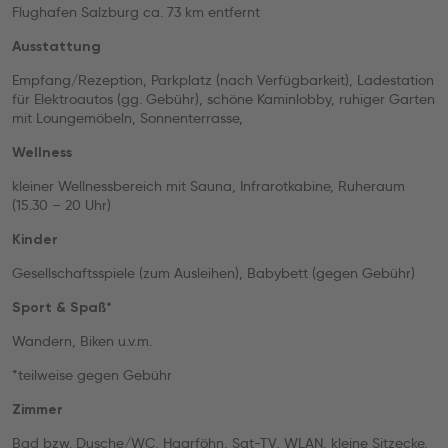
Flughafen Salzburg ca. 73 km entfernt
Ausstattung
Empfang/Rezeption, Parkplatz (nach Verfügbarkeit), Ladestation
für Elektroautos (gg. Gebühr), schöne Kaminlobby, ruhiger Garten
mit Loungemöbeln, Sonnenterrasse,
Wellness
kleiner Wellnessbereich mit Sauna, Infrarotkabine, Ruheraum
(15.30 – 20 Uhr)
Kinder
Gesellschaftsspiele (zum Ausleihen), Babybett (gegen Gebühr)
Sport & Spaß*
Wandern, Biken u.v.m.
*teilweise gegen Gebühr
Zimmer
Bad bzw. Dusche/WC, Haarföhn, Sat-TV, WLAN, kleine Sitzecke,