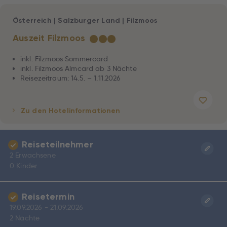
Österreich
|
Salzburger Land
|
Filzmoos
Auszeit Filzmoos
★
★
★
inkl. Filzmoos Sommercard
inkl. Filzmoos Almcard ab 3 Nächte
Reisezeitraum: 14.5. – 1.11.2026
Zu den Hotelinformationen
Reiseteilnehmer
2 Erwachsene
0 Kinder
Reisetermin
19.09.2026 - 21.09.2026
2 Nächte