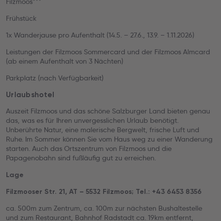
Filzmoos***
Frühstück
1x Wanderjause pro Aufenthalt (14.5. – 27.6., 13.9. – 1.11.2026)
Leistungen der Filzmoos Sommercard und der Filzmoos Almcard
(ab einem Aufenthalt von 3 Nächten)
Parkplatz (nach Verfügbarkeit)
Urlaubshotel
Auszeit Filzmoos und das schöne Salzburger Land bieten genau
das, was es für Ihren unvergesslichen Urlaub benötigt.
Unberührte Natur, eine malerische Bergwelt, frische Luft und
Ruhe. Im Sommer können Sie vom Haus weg zu einer Wanderung
starten. Auch das Ortszentrum von Filzmoos und die
Papagenobahn sind fußläufig gut zu erreichen.
Lage
Filzmooser Str. 21, AT – 5532 Filzmoos; Tel.: +43 6453 8356
ca. 500m zum Zentrum, ca. 100m zur nächsten Bushaltestelle
und zum Restaurant, Bahnhof Radstadt ca. 19km entfernt,