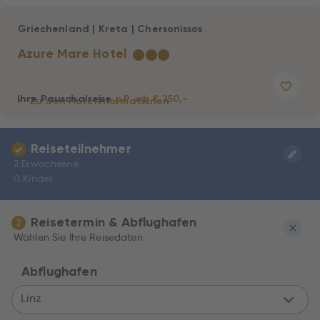
Griechenland
|
Kreta
|
Chersonissos
Azure Mare Hotel
★
★
★
Ihre Pauschalreise
p.P. ab € 250,-
Zu den Hotelinformationen
Reiseteilnehmer
2 Erwachsene
0 Kinder
Reisetermin & Abflughafen
2
Wählen Sie Ihre Reisedaten.
Abflughafen
Linz