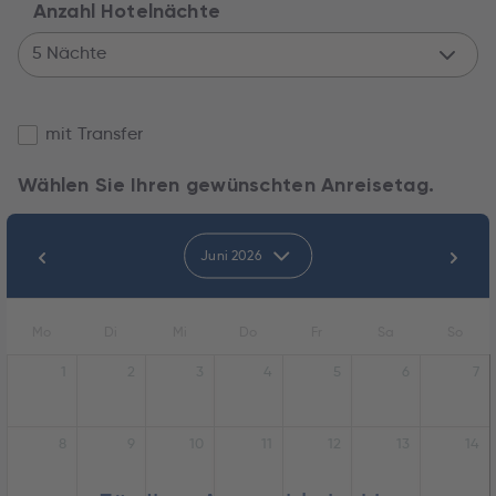
Anzahl Hotelnächte
5 Nächte
mit Transfer
Wählen Sie Ihren gewünschten Anreisetag.
Juni 2026
Mo
Di
Mi
Do
Fr
Sa
So
1
2
3
4
5
6
7
8
9
10
11
12
13
14