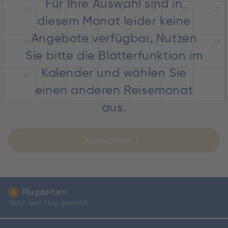
Für Ihre Auswahl sind in
15
16
17
18
19
20
21
diesem Monat leider keine
Angebote verfügbar. Nutzen
22
23
24
25
26
27
28
Sie bitte die Blätterfunktion im
Kalender und wählen Sie
29
30
einen anderen Reisemonat
aus.
Auswählen
Flugzeiten
3
Noch kein Flug gewählt.