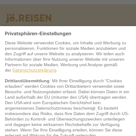
Warum jö?
Service
jö Bonus Club Partner
Zahlungsarten & Sicherheit