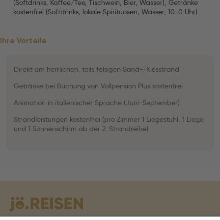
(Softdrinks, Kaffee/Tee, Tischwein, Bier, Wasser), Getränke
kostenfrei (Softdrinks, lokale Spirituosen, Wasser, 10-0 Uhr)
Ihre Vorteile
Direkt am herrlichen, teils felsigen Sand-/Kiesstrand
Getränke bei Buchung von Vollpension Plus kostenfrei
Animation in italienischer Sprache (Juni-September)
Strandleistungen kostenfrei (pro Zimmer 1 Liegestuhl, 1 Liege
und 1 Sonnenschirm ab der 2. Strandreihe)