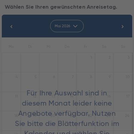
Wählen Sie Ihren gewünschten Anreisetag.
Mai 2026
Mo
Di
Mi
Do
Fr
Sa
So
1
2
3
4
5
6
7
8
9
10
Für Ihre Auswahl sind in
11
12
13
14
15
16
17
diesem Monat leider keine
Angebote verfügbar. Nutzen
18
19
20
21
22
23
24
Sie bitte die Blätterfunktion im
Kalender und wählen Sie