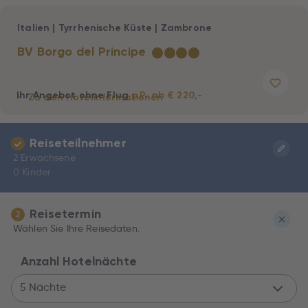
Italien
|
Tyrrhenische Küste
|
Zambrone
BV Borgo del Principe
★
★
★
★
Ihr Angebot ohne Flug
p.P. ab € 220,-
Zu den Hotelinformationen
Reiseteilnehmer
2 Erwachsene
0 Kinder
Reisetermin
2
Wählen Sie Ihre Reisedaten.
Anzahl Hotelnächte
5 Nächte