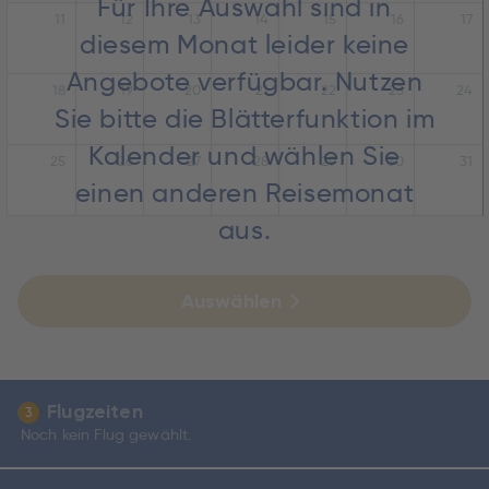
Für Ihre Auswahl sind in
11
12
13
14
15
16
17
diesem Monat leider keine
Angebote verfügbar. Nutzen
18
19
20
21
22
23
24
Sie bitte die Blätterfunktion im
Kalender und wählen Sie
25
26
27
28
29
30
31
einen anderen Reisemonat
aus.
Auswählen
Flugzeiten
3
Noch kein Flug gewählt.