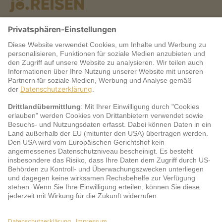
Warum jö?
Service
jö Bonus Club Partner
Zahlungsarten & Sicherheit