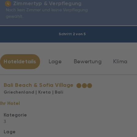
Zimmertyp & Verpflegung
4
Noch kein Zimmer und keine Verpflegung
gewählt.
Schritt 2 von 5
Hoteldetails
Lage
Bewertung
Klima
Bali Beach & Sofia Village
★
★
★
Griechenland | Kreta | Bali
Ihr Hotel
Kategorie
3
Lage