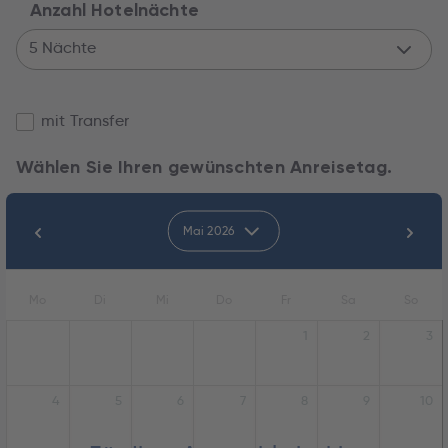
Anzahl Hotelnächte
5 Nächte
mit Transfer
Wählen Sie Ihren gewünschten Anreisetag.
Mai 2026
Mo
Di
Mi
Do
Fr
Sa
So
1
2
3
4
5
6
7
8
9
10