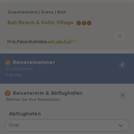
Griechenland
|
Kreta
|
Bali
Bali Beach & Sofia Village
★
★
★
Ihre Pauschalreise
p.P. ab € 271,-
Zu den Hotelinformationen
Reiseteilnehmer
2 Erwachsene
0 Kinder
Reisetermin & Abflughafen
2
Wählen Sie Ihre Reisedaten.
Abflughafen
Graz