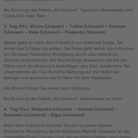
Bei Buchung des Pakets „All Inklusive“: Typisches Abendessen inkl.
1 Glas Bier oder Wein
3. Tag (Mi.): Vilnius (Litauen) – Trakai (Litauen) – Kaunas
(Litauen) – Nida (Litauen) – Klaipeda (Litauen)
Weiter geht es nach dem Frühstück zur Halbinsel Trakai, Sie
sehen das Schloss von außen. Die Reise geht weiter nach Kaunas,
wo Sie einen Panorama-Rundgang durch das historische
Zentrum unternehmen. Am Nachmittag übersetzen Sie mit der
Fähre nach Smyltune und besichtigen das Dorf Juodkrante. Sie
unternehmen die Tour Kurische Nehrung auf der Halbinsel
Neringa und spazieren durch Nida mit dem Reiseleiter.
Am Abend fahren Sie weiter nach Klaipeda.
Bei Buchung des Pakets „All Inklusive“: Abendessen im Hotel
4. Tag (Do.): Klaipeda (Litauen) – Siauliai (Litauen) –
Rundale (Lettland) – Riga (Lettland)
Nach dem Frühstück brechen Sie auf zu einem kleinen
Panorama-Rundgang durch Klaipeda (Memel). Klaipeda ist die
drittgrößte Stadt Litauens und der wichtigste Hafen des Landes.