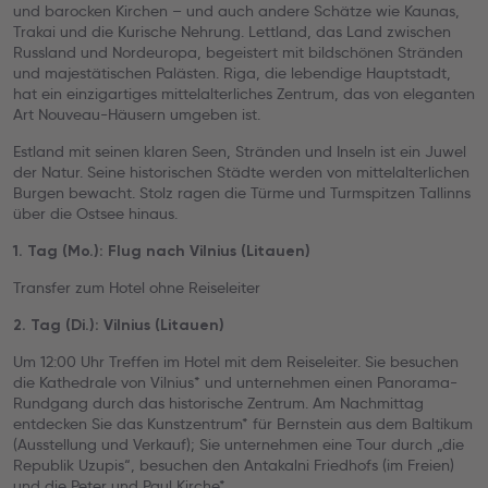
und barocken Kirchen – und auch andere Schätze wie Kaunas,
Trakai und die Kurische Nehrung. Lettland, das Land zwischen
Russland und Nordeuropa, begeistert mit bildschönen Stränden
und majestätischen Palästen. Riga, die lebendige Hauptstadt,
hat ein einzigartiges mittelalterliches Zentrum, das von eleganten
Art Nouveau-Häusern umgeben ist.
Estland mit seinen klaren Seen, Stränden und Inseln ist ein Juwel
der Natur. Seine historischen Städte werden von mittelalterlichen
Burgen bewacht. Stolz ragen die Türme und Turmspitzen Tallinns
über die Ostsee hinaus.
1. Tag (Mo.): Flug nach Vilnius (Litauen)
Transfer zum Hotel ohne Reiseleiter
2. Tag (Di.): Vilnius (Litauen)
Um 12:00 Uhr Treffen im Hotel mit dem Reiseleiter. Sie besuchen
die Kathedrale von Vilnius* und unternehmen einen Panorama-
Rundgang durch das historische Zentrum. Am Nachmittag
entdecken Sie das Kunstzentrum* für Bernstein aus dem Baltikum
(Ausstellung und Verkauf); Sie unternehmen eine Tour durch „die
Republik Uzupis“, besuchen den Antakalni Friedhofs (im Freien)
und die Peter und Paul Kirche*