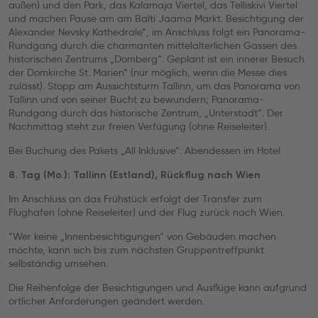
außen) und den Park, das Kalamaja Viertel, das Telliskivi Viertel
und machen Pause am am Balti Jaama Markt. Besichtigung der
Alexander Nevsky Kathedrale*, im Anschluss folgt ein Panorama-
Rundgang durch die charmanten mittelalterlichen Gassen des
historischen Zentrums „Domberg“. Geplant ist ein innerer Besuch
der Domkirche St. Marien* (nur möglich, wenn die Messe dies
zulässt). Stopp am Aussichtsturm Tallinn, um das Panorama von
Tallinn und von seiner Bucht zu bewundern; Panorama-
Rundgang durch das historische Zentrum, „Unterstadt“. Der
Nachmittag steht zur freien Verfügung (ohne Reiseleiter).
Bei Buchung des Pakets „All Inklusive“: Abendessen im Hotel
8. Tag (Mo.): Tallinn (Estland), Rückflug nach Wien
Im Anschluss an das Frühstück erfolgt der Transfer zum
Flughafen (ohne Reiseleiter) und der Flug zurück nach Wien.
*Wer keine „Innenbesichtigungen“ von Gebäuden machen
möchte, kann sich bis zum nächsten Gruppentreffpunkt
selbständig umsehen.
Die Reihenfolge der Besichtigungen und Ausflüge kann aufgrund
örtlicher Anforderungen geändert werden.