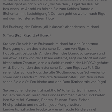
Weiter geht es nach Siauliai, wo Sie den „Hügel der Kreuze“
besuchen. Im Anschluss fahren Sie zum Schloss Rundale
(Ruhental) mit Besichtigung*. Danach geht es weiter nach Riga
mit dem Transfer zu Ihrem Hotel.
Bei Buchung des Pakets „All Inklusive“: Abendessen im Hotel
5. Tag (Fr.): Riga (Lettland)
Stärken Sie sich beim Frühstück im Hotel für den Panorama-
Rundgang durch das historische Zentrum von Riga, der
Hauptstadt Lettlands. An den Ufern des Daugava gelegen und
nur etwa 10 km von der Ostsee entfernt, liegt die Stadt mit dem
historischen Zentrum, das als Weltkulturerbe der UNESCO geführt
wird. Sie erkunden das historische Zentrum Rigas zu Fuß. Sie
sehen das Schloss Riga, die alte Stadtmauer, das Schwedentor
sowie den Pulverturm, das alte Nonnenkloster u.v.m. Von außen
sehen Sie die St. Petrikirche und den Dom (Kathedrale von Riga).
Sie besuchen die Zentralmarkthalle* (alter Luftschiffhangar):
Bauern aus allen Teilen des Landes kommen hierher und bieten
ihre Ware feil: Gemüse, Beeren, Früchte, Fisch, Fleisch,
Milchprodukte und natürlich jede Menge weiterer
landwirtschaftlicher Produkte – eine Freude für die Sinne!