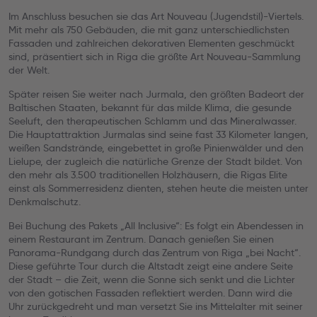
Im Anschluss besuchen sie das Art Nouveau (Jugendstil)-Viertels.
Mit mehr als 750 Gebäuden, die mit ganz unterschiedlichsten
Fassaden und zahlreichen dekorativen Elementen geschmückt
sind, präsentiert sich in Riga die größte Art Nouveau-Sammlung
der Welt.
Später reisen Sie weiter nach Jurmala, den größten Badeort der
Baltischen Staaten, bekannt für das milde Klima, die gesunde
Seeluft, den therapeutischen Schlamm und das Mineralwasser.
Die Hauptattraktion Jurmalas sind seine fast 33 Kilometer langen,
weißen Sandstrände, eingebettet in große Pinienwälder und den
Lielupe, der zugleich die natürliche Grenze der Stadt bildet. Von
den mehr als 3.500 traditionellen Holzhäusern, die Rigas Elite
einst als Sommerresidenz dienten, stehen heute die meisten unter
Denkmalschutz.
Bei Buchung des Pakets „All Inclusive“: Es folgt ein Abendessen in
einem Restaurant im Zentrum. Danach genießen Sie einen
Panorama-Rundgang durch das Zentrum von Riga „bei Nacht“.
Diese geführte Tour durch die Altstadt zeigt eine andere Seite
der Stadt – die Zeit, wenn die Sonne sich senkt und die Lichter
von den gotischen Fassaden reflektiert werden. Dann wird die
Uhr zurückgedreht und man versetzt Sie ins Mittelalter mit seiner