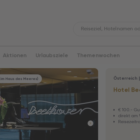
Aktionen
Urlaubsziele
Themenwochen
Österreich
(im Haus des Meeres)
Hotel B
€ 100.- Gu
direkt am
Reisezeitra