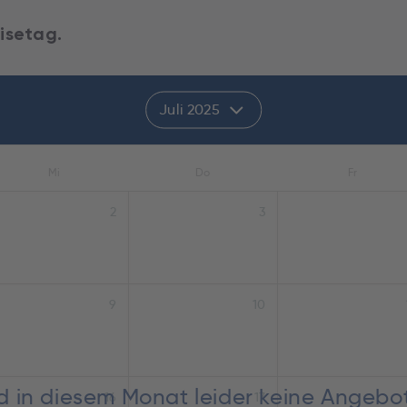
isetag.
Juli 2025
Mi
Do
Fr
2
3
9
10
nd in diesem Monat leider keine Angebo
16
17