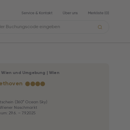
Service & Kontakt
Über uns
Merkliste (
0
)
|
Wien und Umgebung
|
Wien
eethoven
★
★
★
★
tschein (360° Ocean Sky)
 Wiener Naschmarkt
um: 29.6. – 7.9.2025