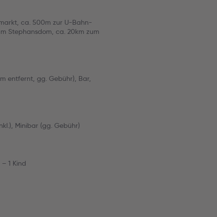
markt, ca. 500m zur U-Bahn-
 zum Stephansdom, ca. 20km zum
 entfernt, gg. Gebühr), Bar,
l.), Minibar (gg. Gebühr)
 – 1 Kind