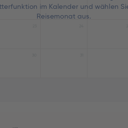
lätterfunktion im Kalender und wählen S
Reisemonat aus.
23
24
30
31