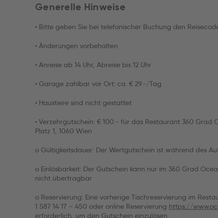
Generelle Hinweise
• Bitte geben Sie bei telefonischer Buchung den Reiseco
• Änderungen vorbehalten
• Anreise ab 14 Uhr, Abreise bis 12 Uhr
• Garage zahlbar vor Ort: ca. € 29.-/Tag
• Haustiere sind nicht gestattet
• Verzehrgutschein: € 100.- für das Restaurant 360 Grad
Platz 1, 1060 Wien
o Gültigkeitsdauer: Der Wertgutschein ist während des Au
o Einlösbarkeit: Der Gutschein kann nur im 360 Grad Ocea
nicht übertragbar
o Reservierung: Eine vorherige Tischreservierung im Restaur
1 587 14 17 – 450 oder online Reservierung
https://www.oc
erforderlich, um den Gutschein einzulösen.