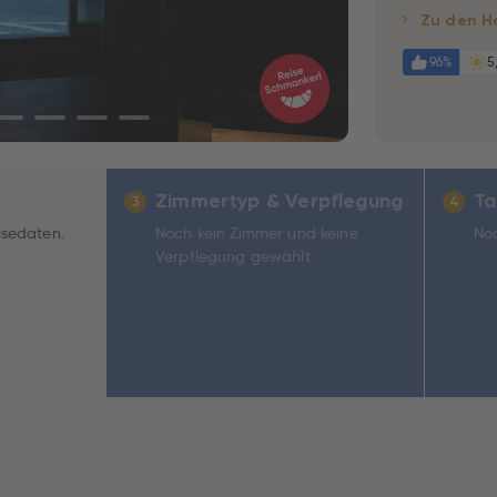
Zu den H
96%
5
Zimmertyp & Verpflegung
Ta
3
4
isedaten.
Noch kein Zimmer und keine
Noc
Verpflegung gewählt.