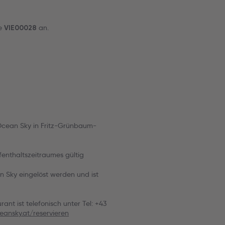
de
an.
VIE00028
 Ocean Sky in Fritz-Grünbaum-
fenthaltszeitraumes gültig
n Sky eingelöst werden und ist
ant ist telefonisch unter Tel: +43
eansky.at/reservieren