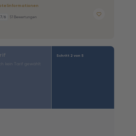
otelinformationen
,7
/6
51 Bewertungen
rif
Schritt 2 von 5
h kein Tarif gewählt