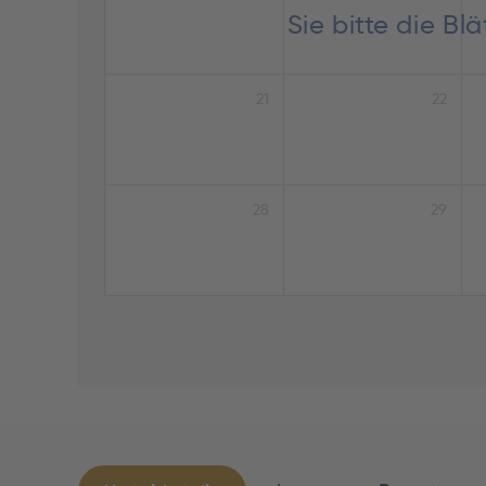
Sie bitte die B
21
22
28
29