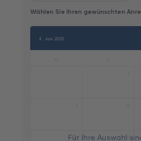
Wählen Sie Ihren gewünschten Anre
Juni 2025
Mo
Di
1
7
8
Für Ihre Auswahl si
14
15