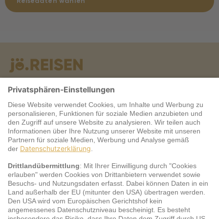
Reisedaten wählen
Warum jö?
Service
jö Bonus Club Partner