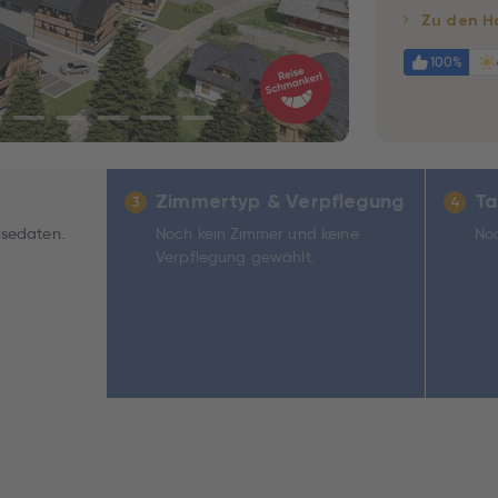
Zu den H
100%
Zimmertyp & Verpflegung
Ta
3
4
isedaten.
Noch kein Zimmer und keine
Noc
Verpflegung gewählt.