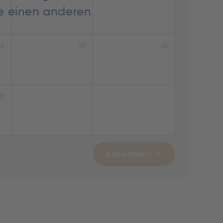
ie einen anderen
24
25
26
31
Auswählen