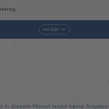
isetag.
Juli 2026
Mi
Do
Fr
1
2
8
9
nd in diesem Monat leider keine Angebo
15
16