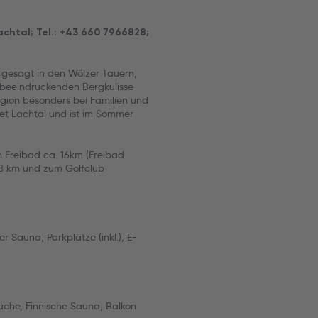
htal; Tel.: +43 660 7966828;
 gesagt in den Wölzer Tauern,
 beeindruckenden Bergkulisse
egion besonders bei Familien und
iet Lachtal und ist im Sommer
 Freibad ca. 16km (Freibad
8 km und zum Golfclub
r Sauna, Parkplätze (inkl.), E-
che, Finnische Sauna, Balkon