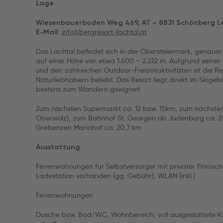
Lage
Wiesenbauerboden Weg 469, AT – 8831 Schönberg Lac
info@bergresort-lachtal.at
E-Mail:
Das Lachtal befindet sich in der Obersteiermark, genauer
auf einer Höhe von etwa 1.600 – 2.222 m. Aufgrund seiner
und den zahlreichen Outdoor-Freizeitaktivitäten ist die R
Naturliebhabern beliebt. Das Resort liegt direkt im Skigeb
bestens zum Wandern geeignet!
Zum nächsten Supermarkt ca. 12 bzw. 15km, zum nächsten
Oberwölz), zum Bahnhof St. Georgen ob Judenburg ca. 2
Grebenzen Mariahof ca. 20,7 km
Ausstattung
Ferienwohnungen für Selbstversorger mit privater Finnische
Ladestation vorhanden (gg. Gebühr), WLAN (inkl.)
Ferienwohnungen
Dusche bzw. Bad/WC, Wohnbereich, voll ausgestattete Kü