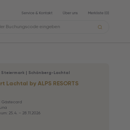
Service & Kontakt
Über uns
Merkliste (
0
)
|
Steiermark
|
Schönberg-Lachtal
rt Lachtal by ALPS RESORTS
al Gästecard
auna
aum: 25.4. – 28.11.2026