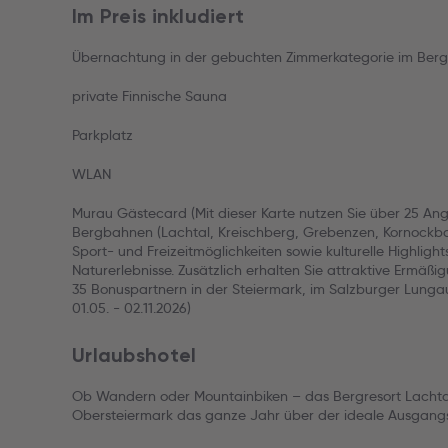
Im Preis inkludiert
Übernachtung in der gebuchten Zimmerkategorie im Berg
private Finnische Sauna
Parkplatz
WLAN
Murau Gästecard (Mit dieser Karte nutzen Sie über 25 Ang
Bergbahnen (Lachtal, Kreischberg, Grebenzen, Kornockbahn
Sport- und Freizeitmöglichkeiten sowie kulturelle Highlig
Naturerlebnisse. Zusätzlich erhalten Sie attraktive Ermäßi
35 Bonuspartnern in der Steiermark, im Salzburger Lungau 
01.05. - 02.11.2026)
Urlaubshotel
Ob Wandern oder Mountainbiken – das Bergresort Lachtal 
Obersteiermark das ganze Jahr über der ideale Ausgangsp