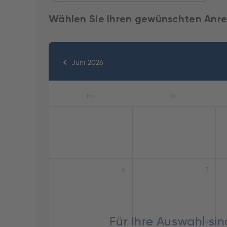
Wählen Sie Ihren gewünschten Anre
Juni 2026
Mo
Di
6
7
Für Ihre Auswahl si
13
14