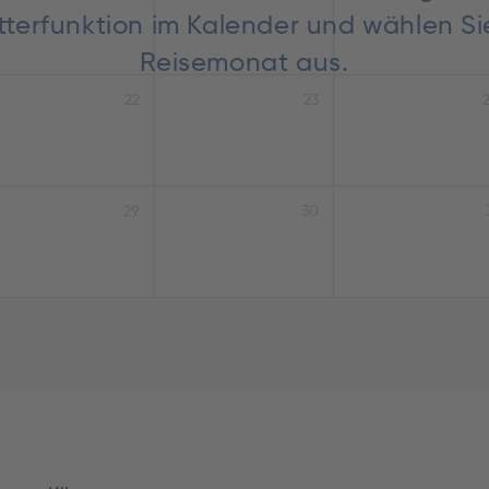
lätterfunktion im Kalender und wählen S
Reisemonat aus.
22
23
29
30