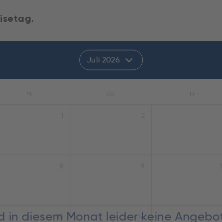
isetag.
Juli 2026
Mi
Do
Fr
1
2
8
9
nd in diesem Monat leider keine Angebo
15
16