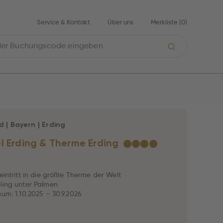
Service & Kontakt
Über uns
Merkliste (
0
)
d
|
Bayern
|
Erding
l Erding & Therme Erding
★
★
★
★
seintritt in die größte Therme der Welt
ling unter Palmen
aum: 1.10.2025 – 30.9.2026