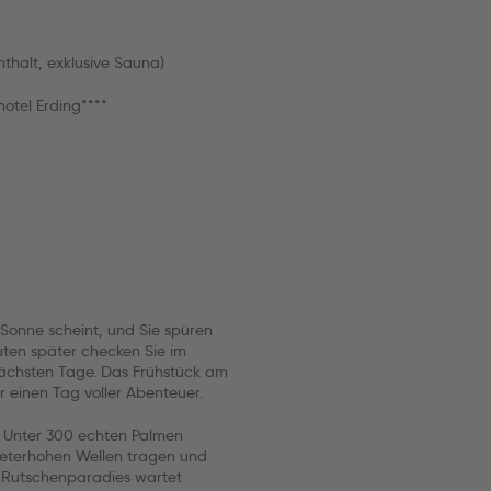
nthalt, exklusive Sauna)
otel Erding****
e Sonne scheint, und Sie spüren
ten später checken Sie im
nächsten Tage. Das Frühstück am
r einen Tag voller Abenteuer.
. Unter 300 echten Palmen
 meterhohen Wellen tragen und
Y Rutschenparadies wartet