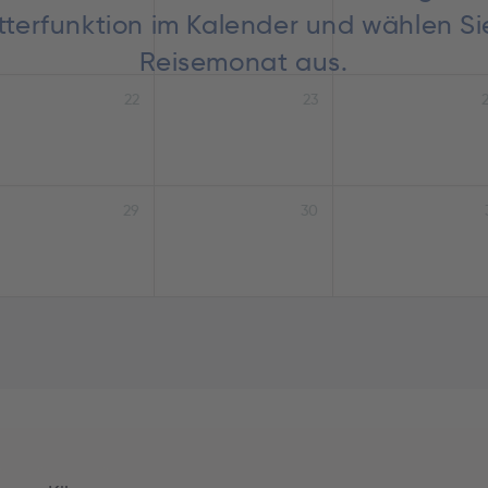
lätterfunktion im Kalender und wählen S
Reisemonat aus.
22
23
29
30