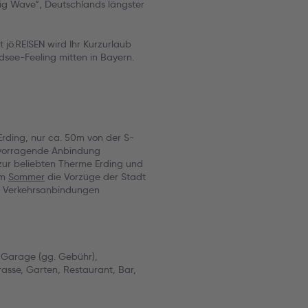
Big Wave“, Deutschlands längster
 jö.REISEN wird Ihr Kurzurlaub
dsee-Feeling mitten in Bayern.
 Erding, nur ca. 50m von der S-
ervorragende Anbindung
zur beliebten Therme Erding und
im
Sommer
die Vorzüge der Stadt
en Verkehrsanbindungen
 Garage (gg. Gebühr),
asse, Garten, Restaurant, Bar,