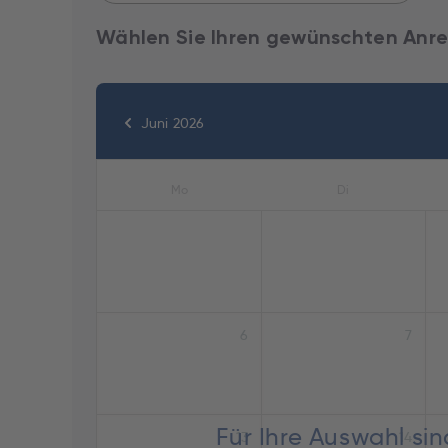
Wählen Sie Ihren gewünschten Anre
Juni 2026
Mo
Di
6
7
Für Ihre Auswahl si
13
14