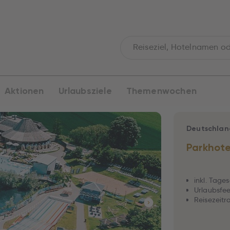
Aktionen
Urlaubsziele
Themenwochen
Deutschlan
Parkhote
inkl. Tage
Urlaubsfee
Reisezeitr