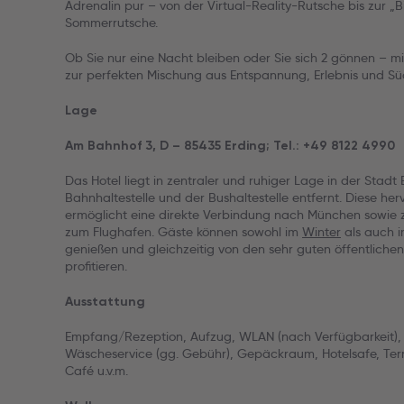
Adrenalin pur – von der Virtual-Reality-Rutsche bis zur „
Sommerrutsche.
Ob Sie nur eine Nacht bleiben oder Sie sich 2 gönnen – mit
zur perfekten Mischung aus Entspannung, Erlebnis und Sü
Lage
Am Bahnhof 3, D – 85435 Erding; Tel.: +49 8122 4990
Das Hotel liegt in zentraler und ruhiger Lage in der Stadt
Bahnhaltestelle und der Bushaltestelle entfernt. Diese h
ermöglicht eine direkte Verbindung nach München sowie 
zum Flughafen. Gäste können sowohl im
Winter
als auch 
genießen und gleichzeitig von den sehr guten öffentlich
profitieren.
Ausstattung
Empfang/Rezeption, Aufzug, WLAN (nach Verfügbarkeit),
Wäscheservice (gg. Gebühr), Gepäckraum, Hotelsafe, Terr
Café u.v.m.