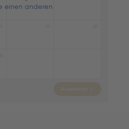
ie einen anderen
24
25
26
31
Auswählen