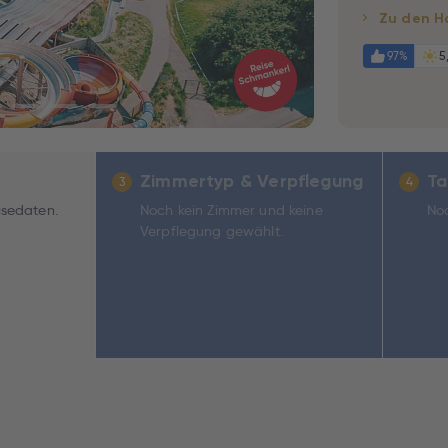
Zu den H
97%
5
Zimmertyp & Verpflegung
Ta
3
4
isedaten.
Noch kein Zimmer und keine
Noc
Verpflegung gewählt.