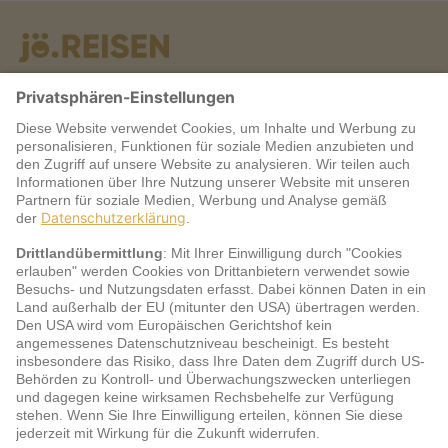
Warum jö?
Service
jö Bonus Club Partner
Zahlungsarten & Sicherheit