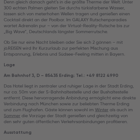
Denn gleich danach geht’s in die größte Therme der Welt. Unter
300 echten Palmen gleiten Sie durchs türkisfarbene Wasser,
lassen sich von meterhohen Wellen tragen und genießen einen
Cocktail direkt an der Poolbar. Im GALAXY Rutschenparadies
wartet Adrenalin pur – von der Virtual-Reality-Rutsche bis zur
„Big Wave“, Deutschlands längster Sommerrutsche.
Ob Sie nur eine Nacht bleiben oder Sie sich 2 gönnen – mit
jö.REISEN wird Ihr Kurzurlaub zur perfekten Mischung aus
Entspannung, Erlebnis und Südsee-Feeling mitten in Bayern.
Lage
Am Bahnhof 3, D – 85435 Erding; Tel.: +49 8122 4990
Das Hotel liegt in zentraler und ruhiger Lage in der Stadt Erding,
nur ca. 50m von der S-Bahnhaltestelle und der Bushaltestelle
entfernt. Diese hervorragende Anbindung ermöglicht eine direkte
Verbindung nach München sowie zur beliebten Therme Erding
und zum Flughafen. Gäste können sowohl im
Winter
als auch im
Sommer
die Vorzüge der Stadt genießen und gleichzeitig von
den sehr guten öffentlichen Verkehrsanbindungen profitieren.
Ausstattung