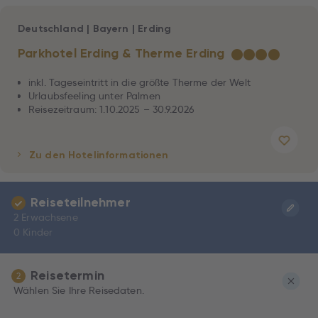
Deutschland
|
Bayern
|
Erding
Parkhotel Erding & Therme Erding
★
★
★
★
inkl. Tageseintritt in die größte Therme der Welt
Urlaubsfeeling unter Palmen
Reisezeitraum: 1.10.2025 – 30.9.2026
Zu den Hotelinformationen
Reiseteilnehmer
2 Erwachsene
0 Kinder
Reisetermin
2
Wählen Sie Ihre Reisedaten.