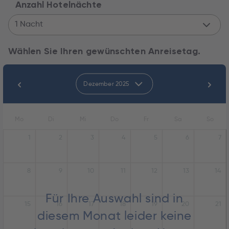
Anzahl Hotelnächte
1 Nacht
Wählen Sie Ihren gewünschten Anreisetag.
Dezember 2025
Mo
Di
Mi
Do
Fr
Sa
So
1
2
3
4
5
6
7
8
9
10
11
12
13
14
Für Ihre Auswahl sind in
15
16
17
18
19
20
21
diesem Monat leider keine