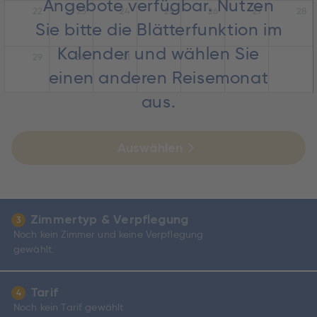
Angebote verfügbar. Nutzen
22
23
24
25
26
27
28
Sie bitte die Blätterfunktion im
Kalender und wählen Sie
29
30
31
einen anderen Reisemonat
aus.
Auswählen
Zimmertyp & Verpflegung
3
Noch kein Zimmer und keine Verpflegung
gewählt.
Tarif
4
Noch kein Tarif gewählt