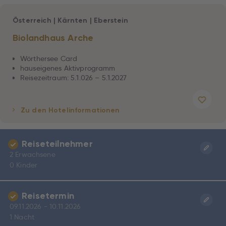
Österreich
|
Kärnten
|
Eberstein
Biolandhaus Arche
Wörthersee Card
hauseigenes Aktivprogramm
Reisezeitraum: 5.1.026 – 5.1.2027
Zu den Hotelinformationen
Reiseteilnehmer
2 Erwachsene
0 Kinder
Reisetermin
09.11.2026 - 10.11.2026
1 Nacht