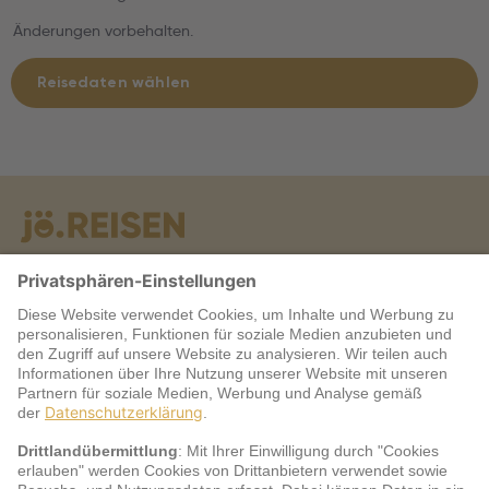
Änderungen vorbehalten.
Reisedaten wählen
Warum jö?
Service
jö Bonus Club Partner