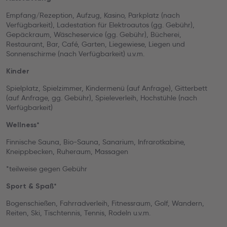
Empfang/Rezeption, Aufzug, Kasino, Parkplatz (nach
Verfügbarkeit), Ladestation für Elektroautos (gg. Gebühr),
Gepäckraum, Wäscheservice (gg. Gebühr), Bücherei,
Restaurant, Bar, Café, Garten, Liegewiese, Liegen und
Sonnenschirme (nach Verfügbarkeit) u.v.m.
Kinder
Spielplatz, Spielzimmer, Kindermenü (auf Anfrage), Gitterbett
(auf Anfrage, gg. Gebühr), Spieleverleih, Hochstühle (nach
Verfügbarkeit)
Wellness*
Finnische Sauna, Bio-Sauna, Sanarium, Infrarotkabine,
Kneippbecken, Ruheraum, Massagen
*teilweise gegen Gebühr
Sport & Spaß*
Bogenschießen, Fahrradverleih, Fitnessraum, Golf, Wandern,
Reiten, Ski, Tischtennis, Tennis, Rodeln u.v.m.