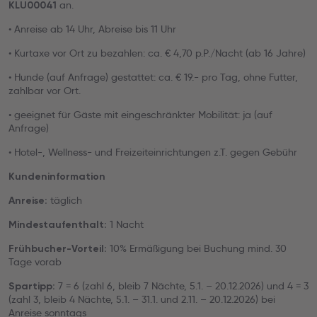
an.
KLU00041
• Anreise ab 14 Uhr, Abreise bis 11 Uhr
• Kurtaxe vor Ort zu bezahlen: ca. € 4,70 p.P./Nacht (ab 16 Jahre)
• Hunde (auf Anfrage) gestattet: ca. € 19.- pro Tag, ohne Futter,
zahlbar vor Ort.
• geeignet für Gäste mit eingeschränkter Mobilität: ja (auf
Anfrage)
• Hotel-, Wellness- und Freizeiteinrichtungen z.T. gegen Gebühr
Kundeninformation
täglich
Anreise:
1 Nacht
Mindestaufenthalt:
10% Ermäßigung bei Buchung mind. 30
Frühbucher-Vorteil:
Tage vorab
7 = 6 (zahl 6, bleib 7 Nächte, 5.1. – 20.12.2026) und 4 = 3
Spartipp:
(zahl 3, bleib 4 Nächte, 5.1. – 31.1. und 2.11. – 20.12.2026) bei
Anreise sonntags