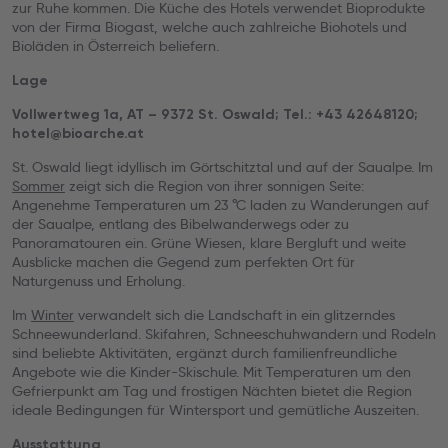
zur Ruhe kommen. Die Küche des Hotels verwendet Bioprodukte
von der Firma Biogast, welche auch zahlreiche Biohotels und
Bioläden in Österreich beliefern.
Lage
Vollwertweg 1a, AT – 9372 St. Oswald; Tel.: +43 42648120;
hotel@bioarche.at
St. Oswald liegt idyllisch im Görtschitztal und auf der Saualpe. Im
Sommer
zeigt sich die Region von ihrer sonnigen Seite:
Angenehme Temperaturen um 23 °C laden zu Wanderungen auf
der Saualpe, entlang des Bibelwanderwegs oder zu
Panoramatouren ein. Grüne Wiesen, klare Bergluft und weite
Ausblicke machen die Gegend zum perfekten Ort für
Naturgenuss und Erholung.
Im
Winter
verwandelt sich die Landschaft in ein glitzerndes
Schneewunderland. Skifahren, Schneeschuhwandern und Rodeln
sind beliebte Aktivitäten, ergänzt durch familienfreundliche
Angebote wie die Kinder-Skischule. Mit Temperaturen um den
Gefrierpunkt am Tag und frostigen Nächten bietet die Region
ideale Bedingungen für Wintersport und gemütliche Auszeiten.
Ausstattung