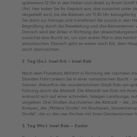
spätestens 12 Uhr in den Hafen und direkt zu Ihrem Schiff f
Uhr). Hier laden Sie Ihr Gepäck aus, das zunächst unter d
abgestellt wird, bis die Kabinen um 11.30 Uhr bezugsfertig
Sie dann zur Garage und transferiert Sie zurück in den Ha
Begrüßung durch die Reiseleitung und das Kennenlernen 
Danach wird der Anker in Richtung der abwechslungsreichen
zunächst eine Bucht an, um zum ersten Mal in das herrlic
einzutauchen. Danach geht es weiter nach Krk, dem Haupt
auch übernachten.
2. Tag (So.): Insel Krk – Insel Rab
Nach dem Frühstück Abfahrt in Richtung der nächsten Ins
Stunden Fahrt ankern Sie in einer romantischen Bucht – 
Sonnen. Ankunft in der wunderschönen Stadt Rab am spä
Führung durch die Altstadt. Die Altstadt von Rab mit ih
erstreckt sich auf einer schmalen, felsigen Landzunge, au
umgeben. Drei Straßen durchziehen die Altstadt – die „Un
Kneipen, die „Mittlere Straße“ mit Boutiquen, Souvenirsho
Straße“, die zu den vier Kirchen mit ihren Glockentürmen 
3. Tag (Mo.): Insel Rab – Zadar