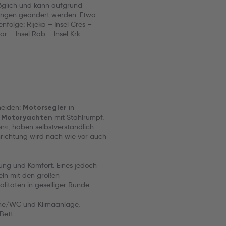
öglich und kann aufgrund
gungen geändert werden. Etwa
nfolge: Rijeka – Insel Cres –
r – Insel Rab – Insel Krk –
cheiden:
in
Motorsegler
d
mit Stahlrumpf.
Motoryachten
en«, haben selbstverständlich
inrichtung wird nach wie vor auch
tung und Komfort. Eines jedoch
eln mit den großen
litäten in geselliger Runde.
che/WC und Klimaanlage,
Bett