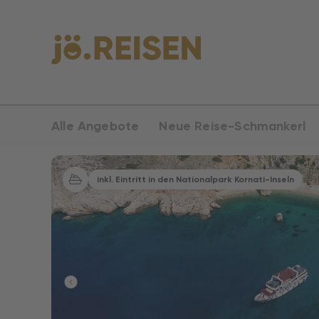
Alle Angebote
Neue Reise-Schmankerl
inkl. Eintritt in den Nationalpark Kornati-Inseln