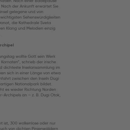
lmatien. Nach einer Badepause
Nach der Ankunft erwartet Sie
binsel gelegene und von
 wichtigsten Sehenswürdigkeiten
Donat, die Kathedrale Sveta
ren Klang und Melodien einzig
.
rchipel
ungstag wollte Gott sein Werk
Kornaten“, schrieb der irische
und dichteste Inselansammlung im
cken sich in einer Länge von etwa
hfahrt zwischen den Inseln Dugi
gartigen Nationalpark bildet.
eht es wieder Richtung Norden
-Archipels an – z. B. Dugi Otok,
nt ist, 300 wolkenlose oder nur
auch von dichten Pinienwäldern