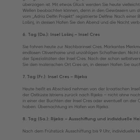
überzogen ist. Mit etwas Glück werden Sie heute vielleicht 
Wellen beobachten können, denn in den Gewässern um die 
vom „Adria Delfin Projekt“ registrierte Delfine. Nach eine
Lošinj, in dessen Hafen Sie den Abend und die Nacht verb
6. Tag (Do.): Insel Lošinj – Insel Cres
Sie fahren heute zur Nachbarinsel Cres. Markantes Merkmal
endlosen Olivenhaine und unzähligen Schafherden. Nicht u
der Spezialitäten der Insel Cres. Nach der schon selbstv
Sie den malerischen Ort Cres an, in dessen Hafen Sie au
7. Tag (Fr.): Insel Cres – Rijeka
Heute heißt es Abschied nehmen von der kroatischen Insel
der Ostküste Istriens zurück nach Rijeka – nicht ohne n
in einer der Buchten der Insel Cres oder eventuell an der 
haben. Übernachtung im Hafen von Rijeka.
8. Tag (Sa.): Rijeka – Ausschiffung und individuelle He
Nach dem Frühstück Ausschiffung bis 9 Uhr, individuelle H