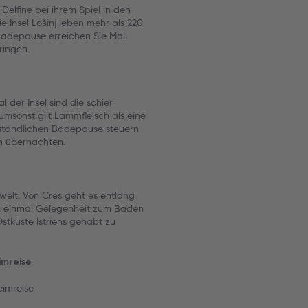
Delfine bei ihrem Spiel in den
Insel Lošinj leben mehr als 220
r Badepause erreichen Sie Mali
ringen.
 der Insel sind die schier
msonst gilt Lammfleisch als eine
erständlichen Badepause steuern
ch übernachten.
welt. Von Cres geht es entlang
och einmal Gelegenheit zum Baden
Ostküste Istriens gehabt zu
imreise
eimreise