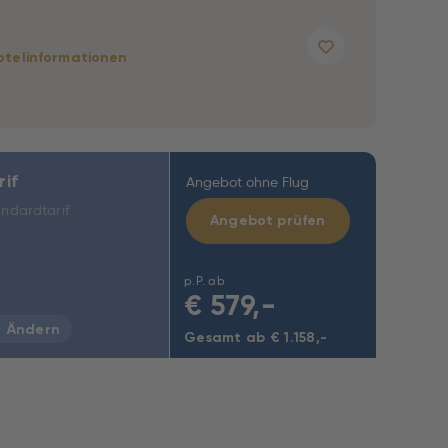
otelinformationen
rif
Angebot ohne Flug
ndardtarif
Angebot prüfen
p.P. ab
€
579,-
Ändern
Gesamt ab € 1.158,-