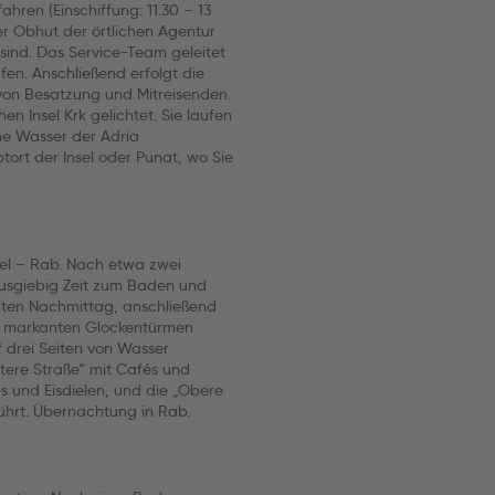
ahren (Einschiffung: 11.30 – 13
er Obhut der örtlichen Agentur
 sind. Das Service-Team geleitet
fen. Anschließend erfolgt die
von Besatzung und Mitreisenden.
 Insel Krk gelichtet. Sie laufen
he Wasser der Adria
ort der Insel oder Punat, wo Sie
el – Rab. Nach etwa zwei
ausgiebig Zeit zum Baden und
ten Nachmittag, anschließend
ren markanten Glockentürmen
f drei Seiten von Wasser
tere Straße“ mit Cafés und
ps und Eisdielen, und die „Obere
führt. Übernachtung in Rab.