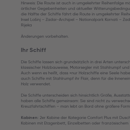
Hinweis:
Die Route ist auch in umgekehrter Reihenfolge m
örtlicher Gegebenheiten und aktueller Witterungsbedin
die Hälfte der Schiffe fährt die Route in umgekehrter Reihe
Insel Lošinj – Zadar-Archipel – Nationalpark Kornati – Zada
Rijeka
Änderungen vorbehalten.
Ihr Schiff
Die Schiffe lassen sich grundsätzlich in drei Arten unters
klassischer Holzbauweise, Motorsegler mit Stahlrumpf un
Auch wenn es heißt, dass »nur Holzschiffe eine Seele hab
auch Schiffe mit Stahlrumpf ihr Flair, denn für die Innene
Holz verwendet.
Die Schiffe unterscheiden sich hinsichtlich Größe, Ausstat
haben alle Schiffe gemeinsam: Sie sind nicht zu verwechs
Kreuzfahrtschiffen – man lebt an Bord ohne größere Forma
2er Kabine der Kategorie Comfort Plus mit Dus
Kabinen:
Kabinen mit Etagenbett, Einzelbetten oder französischem 