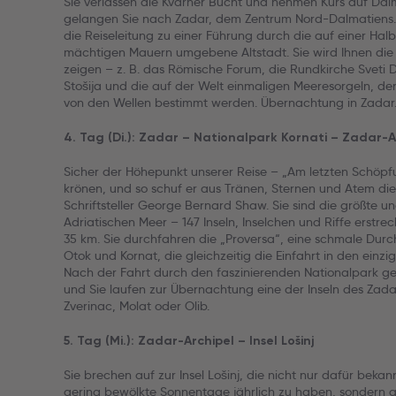
Sie verlassen die Kvarner Bucht und nehmen Kurs auf Da
gelangen Sie nach Zadar, dem Zentrum Nord-Dalmatiens. 
die Reiseleitung zu einer Führung durch die auf einer Hal
mächtigen Mauern umgebene Altstadt. Sie wird Ihnen die
zeigen – z. B. das Römische Forum, die Rundkirche Sveti 
Stošija und die auf der Welt einmaligen Meeresorgeln, de
von den Wellen bestimmt werden. Übernachtung in Zadar
4. Tag (Di.): Zadar – Nationalpark Kornati – Zadar-A
Sicher der Höhepunkt unserer Reise – „Am letzten Schöpf
krönen, und so schuf er aus Tränen, Sternen und Atem die 
Schriftsteller George Bernard Shaw. Sie sind die größte 
Adriatischen Meer – 147 Inseln, Inselchen und Riffe erstre
35 km. Sie durchfahren die „Proversa“, eine schmale Durc
Otok und Kornat, die gleichzeitig die Einfahrt in den einzi
Nach der Fahrt durch den faszinierenden Nationalpark g
und Sie laufen zur Übernachtung eine der Inseln des Zadar
Zverinac, Molat oder Olib.
5. Tag (Mi.): Zadar-Archipel – Insel Lošinj
Sie brechen auf zur Insel Lošinj, die nicht nur dafür bekan
gering bewölkte Sonnentage jährlich zu haben, sondern 