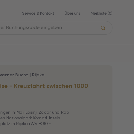
Service & Kontakt
Über uns
Merkliste (
0
)
varner Bucht
|
Rijeka
ise - Kreuzfahrt zwischen 1000
ngen in Mali Lošinj, Zadar und Rab
 den Nationalpark Kornati-Inseln
platz in Rijeka i.W.v. € 80.-