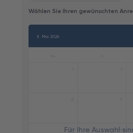
Wählen Sie Ihren gewünschten Anre
Mai 2026
Mo
Di
1
2
8
9
Für Ihre Auswahl si
15
16