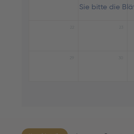
Sie bitte die B
22
23
29
30