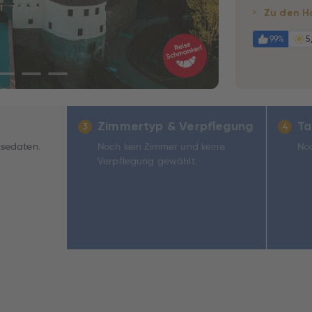
Zu den H
99%
5
Zimmertyp & Verpflegung
Ta
3
4
isedaten.
Noch kein Zimmer und keine
Noc
Verpflegung gewählt.