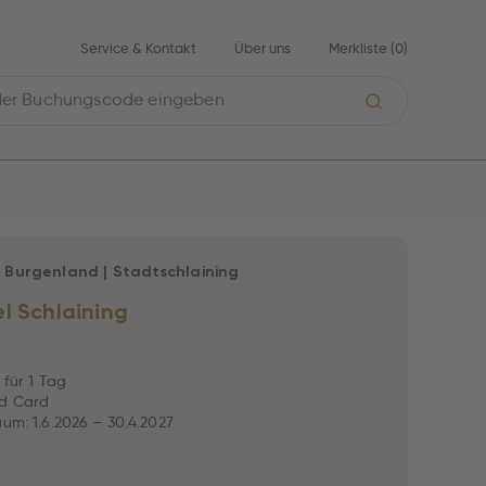
Service & Kontakt
Über uns
Merkliste (
0
)
|
Burgenland
|
Stadtschlaining
l Schlaining
e für 1 Tag
d Card
aum: 1.6.2026 – 30.4.2027