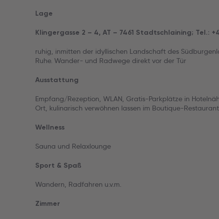
Lage
Klingergasse 2 – 4, AT – 7461 Stadtschlaining; Tel.: 
ruhig, inmitten der idyllischen Landschaft des Südburge
Ruhe. Wander- und Radwege direkt vor der Tür
Ausstattung
Empfang/Rezeption, WLAN, Gratis-Parkplätze in Hotelnähe
Ort, kulinarisch verwöhnen lassen im Boutique-Restaurant
Wellness
Sauna und Relaxlounge
Sport & Spaß
Wandern, Radfahren u.v.m.
Zimmer