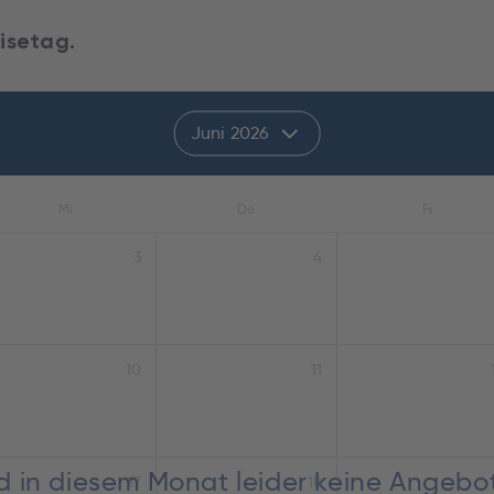
isetag.
Juni 2026
Mi
Do
Fr
3
4
10
11
nd in diesem Monat leider keine Angebo
17
18