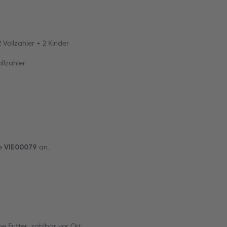
Vollzahler + 2 Kinder
llzahler
de
an.
VIE00079
ne Futter, zahlbar vor Ort.