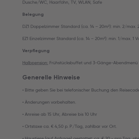
Dusche/WC, Haarföhn, TV, WLAN, Safe
Belegung
DZ1 Doppelzimmer Standard (ca. 14 – 20m²): min. 2/max. 2 
EZ1 Einzelzimmer Standard (ca. 14 – 20m²): min. 1/max. 1 Vo
Verpflegung
Halbpension:
Frühstücksbuffet und 3-Gänge-Abendmenü
Generelle Hinweise
• Bitte geben Sie bei telefonischer Buchung den Reiseco
• Änderungen vorbehalten.
• Anreise ab 15 Uhr, Abreise bis 10 Uhr
• Ortstaxe ca. € 4,50 p. P./Tag, zahlbar vor Ort.
• Haustiere (auf Anfrage) gestattet: ca. € 20.- pro Tag, oh