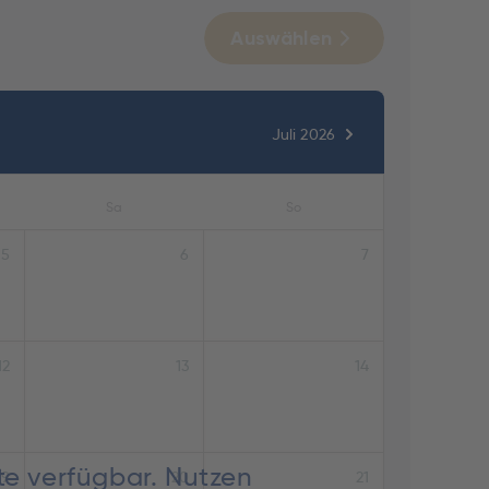
Auswählen
Juli 2026
Sa
So
5
6
7
12
13
14
te verfügbar. Nutzen
19
20
21