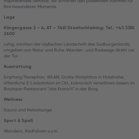
inspirierendes Seminar, wir schaffen den passenden Rahmen für
Ihre besonderen Momente.
Lage
Klingergasse 2 – 4, AT – 7461 Stadtschlaining; Tel.: +43 3355
2600
ruhig, inmitten der idyllischen Landschaft des Südburgenlands,
umgeben von Natur und Ruhe. Wander- und Radwege direkt vor
der Tür
Ausstattung
Empfang/Rezeption, WLAN, Gratis-Parkplätze in Hotelnähe,
öffentliche E-Ladestation im Ort, kulinarisch verwöhnen lassen im
Boutique-Restaurant "das Kranich" in der Burg
Wellness
Sauna und Relaxlounge
Sport & Spaß
Wandern, Radfahren u.v.m.