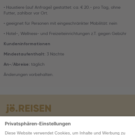
• Haustiere (auf Anfrage) gestattet: ca. € 20.- pro Tag, ohne
Futter, zahlbar vor Ort.
• geeignet für Personen mit eingeschränkter Mobilität: nein
• Hotel-, Wellness- und Freizeiteinrichtungen z.T. gegen Gebühr
Kundeninformationen
3 Nächte
Mindestaufenthalt:
täglich
An-/Abreise:
Änderungen vorbehalten.
Warum jö?