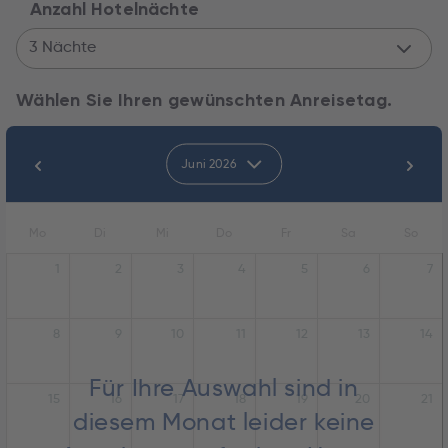
Anzahl Hotelnächte
3 Nächte
Wählen Sie Ihren gewünschten Anreisetag.
Juni 2026
Mo
Di
Mi
Do
Fr
Sa
So
1
2
3
4
5
6
7
8
9
10
11
12
13
14
Für Ihre Auswahl sind in
15
16
17
18
19
20
21
diesem Monat leider keine