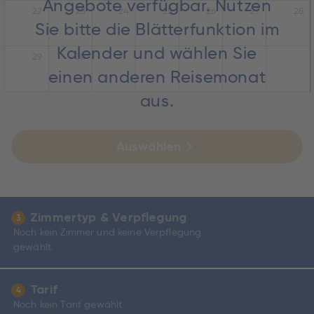
Angebote verfügbar. Nutzen
22
23
24
25
26
27
28
Sie bitte die Blätterfunktion im
Kalender und wählen Sie
29
30
einen anderen Reisemonat
aus.
Auswählen
Zimmertyp & Verpflegung
3
Noch kein Zimmer und keine Verpflegung
gewählt.
Tarif
4
Noch kein Tarif gewählt