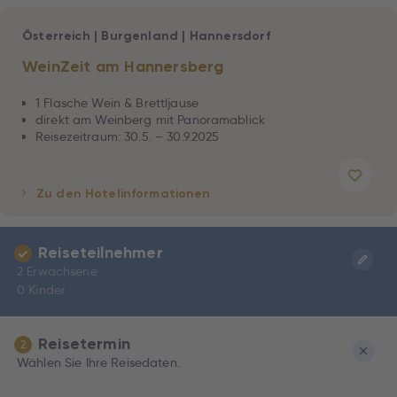
Österreich
|
Burgenland
|
Hannersdorf
WeinZeit am Hannersberg
1 Flasche Wein & Brettljause
direkt am Weinberg mit Panoramablick
Reisezeitraum: 30.5. – 30.9.2025
Zu den Hotelinformationen
Reiseteilnehmer
2 Erwachsene
0 Kinder
Reisetermin
2
Wählen Sie Ihre Reisedaten.