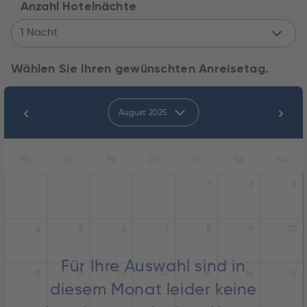
Anzahl Hotelnächte
1 Nacht
Wählen Sie Ihren gewünschten Anreisetag.
August 2025
Mo
Di
Mi
Do
Fr
Sa
So
1
2
3
4
5
6
7
8
9
10
Für Ihre Auswahl sind in
11
12
13
14
15
16
17
diesem Monat leider keine