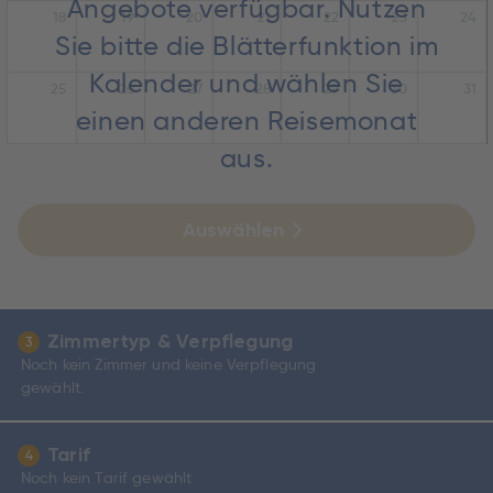
Angebote verfügbar. Nutzen
18
19
20
21
22
23
24
Sie bitte die Blätterfunktion im
Kalender und wählen Sie
25
26
27
28
29
30
31
einen anderen Reisemonat
aus.
Auswählen
Zimmertyp & Verpflegung
3
Noch kein Zimmer und keine Verpflegung
gewählt.
Tarif
4
Noch kein Tarif gewählt