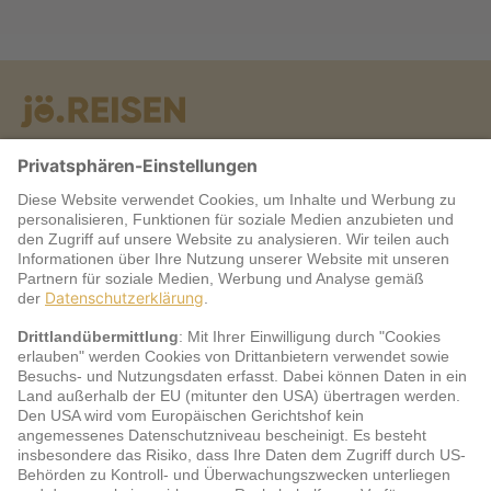
Warum jö?
Service
jö Bonus Club Partner