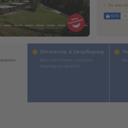
Zu den H
100%
Zimmertyp & Verpflegung
Ta
3
4
isedaten.
Noch kein Zimmer und keine
Noc
Verpflegung gewählt.