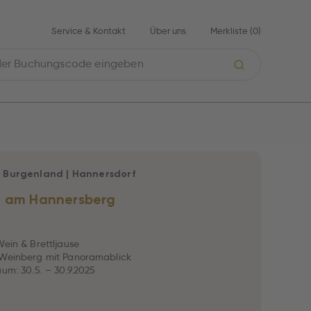
Service & Kontakt
Über uns
Merkliste (
0
)
|
Burgenland
|
Hannersdorf
t am Hannersberg
Wein & Brettljause
 Weinberg mit Panoramablick
aum: 30.5. – 30.9.2025