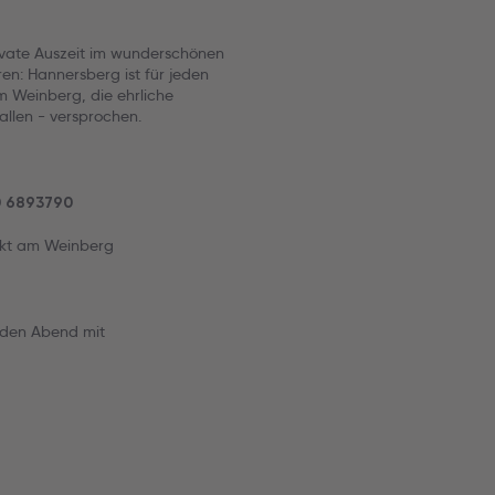
ivate Auszeit im wunderschönen
n: Hannersberg ist für jeden
m Weinberg, die ehrliche
allen - versprochen.
60 6893790
ekt am Weinberg
 den Abend mit