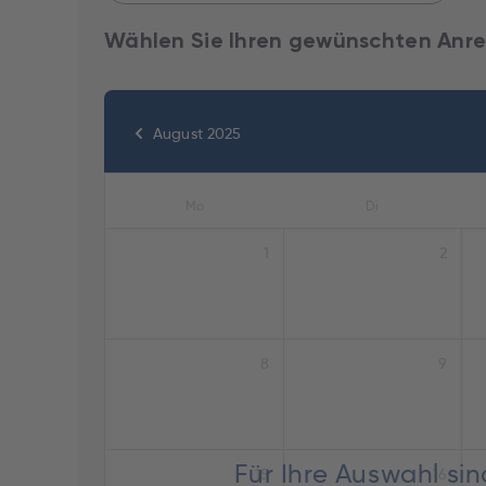
Wählen Sie Ihren gewünschten Anre
August 2025
Mo
Di
1
2
8
9
Für Ihre Auswahl si
15
16