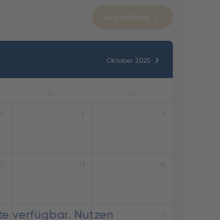
Auswählen
Oktober 2025
Sa
So
5
6
7
12
13
14
te verfügbar. Nutzen
19
20
21