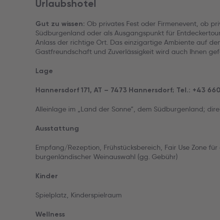
Urlaubshotel
Ob privates Fest oder Firmenevent, ob pr
Gut zu wissen:
Südburgenland oder als Ausgangspunkt für Entdeckertoure
Anlass der richtige Ort. Das einzigartige Ambiente auf de
Gastfreundschaft und Zuverlässigkeit wird auch Ihnen gef
Lage
Hannersdorf 171, AT – 7473 Hannersdorf; Tel.: +43 6
Alleinlage im „Land der Sonne“, dem Südburgenland; dir
Ausstattung
Empfang/Rezeption, Frühstücksbereich, Fair Use Zone für
burgenländischer Weinauswahl (gg. Gebühr)
Kinder
Spielplatz, Kinderspielraum
Wellness