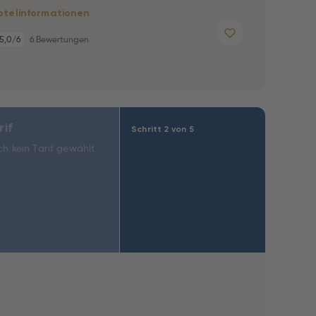
otelinformationen
5,0
/6
6 Bewertungen
rif
Schritt 2 von 5
h kein Tarif gewählt