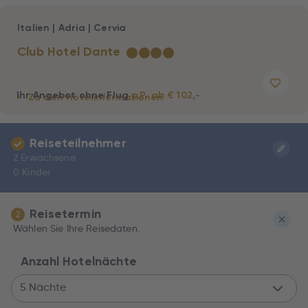
Italien
|
Adria
|
Cervia
Club Hotel Dante
★
★
★
★
Ihr Angebot ohne Flug
p.P. ab € 102,-
Zu den Hotelinformationen
Reiseteilnehmer
2 Erwachsene
0 Kinder
Reisetermin
2
Wählen Sie Ihre Reisedaten.
Anzahl Hotelnächte
5 Nächte