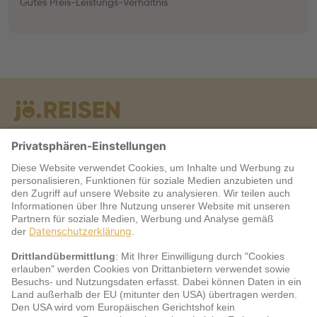
Gutes Preis-Leistungs-Verhältnis
Warum jö?
Service
jö Bonus Club Partner