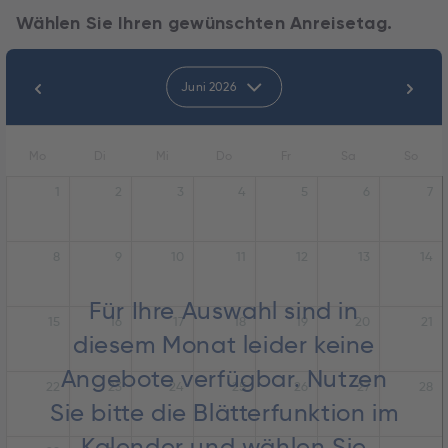
Wählen Sie Ihren gewünschten Anreisetag.
Juni 2026
Mo
Di
Mi
Do
Fr
Sa
So
1
2
3
4
5
6
7
8
9
10
11
12
13
14
Für Ihre Auswahl sind in
15
16
17
18
19
20
21
diesem Monat leider keine
Angebote verfügbar. Nutzen
22
23
24
25
26
27
28
Sie bitte die Blätterfunktion im
Kalender und wählen Sie