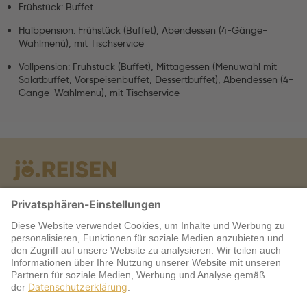
Frühstück: Buffet
Halbpension: Frühstück (Buffet), Abendessen (4-Gänge-
Wahlmenü), mit Tischservice
Vollpension: Frühstück (Buffet), Mittagessen (Menüwahl mit
Salatbuffet, Vorspeisenbuffet, Dessertbuffet), Abendessen (4-
Gänge-Wahlmenü), mit Tischservice
Warum jö?
Service
jö Bonus Club Partner