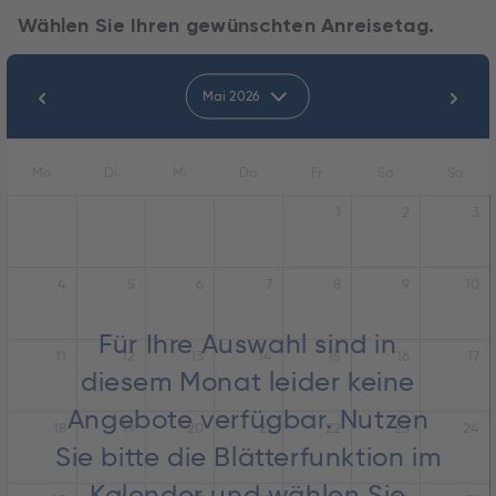
Wählen Sie Ihren gewünschten Anreisetag.
Mai 2026
Mo
Di
Mi
Do
Fr
Sa
So
1
2
3
4
5
6
7
8
9
10
Für Ihre Auswahl sind in
11
12
13
14
15
16
17
diesem Monat leider keine
Angebote verfügbar. Nutzen
18
19
20
21
22
23
24
Sie bitte die Blätterfunktion im
Kalender und wählen Sie