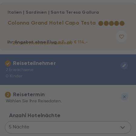
Italien
|
Sardinien
|
Santa Teresa Gallura
Colonna Grand Hotel Capo Testa
★
★
★
★
★
Ihr Angebot ohne Flug
p.P. ab € 114,-
Zu den Hotelinformationen
Reiseteilnehmer
2 Erwachsene
0 Kinder
Reisetermin
2
Wählen Sie Ihre Reisedaten.
Anzahl Hotelnächte
5 Nächte