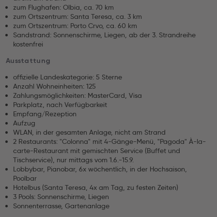
zum Flughafen: Olbia, ca. 70 km
zum Ortszentrum: Santa Teresa, ca. 3 km
zum Ortszentrum: Porto Crvo, ca. 60 km
Sandstrand: Sonnenschirme, Liegen, ab der 3. Strandreihe
kostenfrei
Ausstattung
offizielle Landeskategorie: 5 Sterne
Anzahl Wohneinheiten: 125
Zahlungsmöglichkeiten: MasterCard, Visa
Parkplatz, nach Verfügbarkeit
Empfang/Rezeption
Aufzug
WLAN, in der gesamten Anlage, nicht am Strand
2 Restaurants: "Colonna" mit 4-Gänge-Menü, "Pagoda" À-la-
carte-Restaurant mit gemischten Service (Buffet und
Tischservice), nur mittags vom 1.6.-15.9.
Lobbybar, Pianobar, 6x wöchentlich, in der Hochsaison,
Poolbar
Hotelbus (Santa Teresa, 4x am Tag, zu festen Zeiten)
3 Pools: Sonnenschirme, Liegen
Sonnenterrasse, Gartenanlage