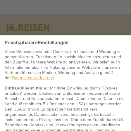
Warum jö?
Service
jö Bonus Club Partner