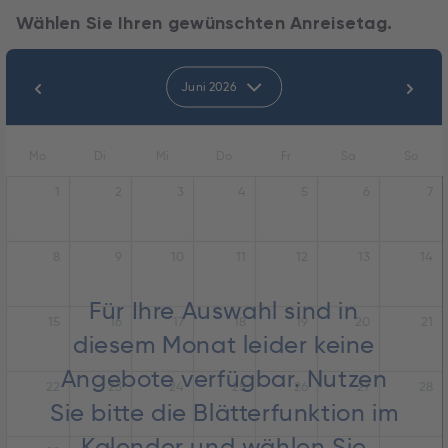
Wählen Sie Ihren gewünschten Anreisetag.
Juni 2026
Mo
Di
Mi
Do
Fr
Sa
So
1
2
3
4
5
6
7
8
9
10
11
12
13
14
Für Ihre Auswahl sind in
15
16
17
18
19
20
21
diesem Monat leider keine
Angebote verfügbar. Nutzen
22
23
24
25
26
27
28
Sie bitte die Blätterfunktion im
Kalender und wählen Sie