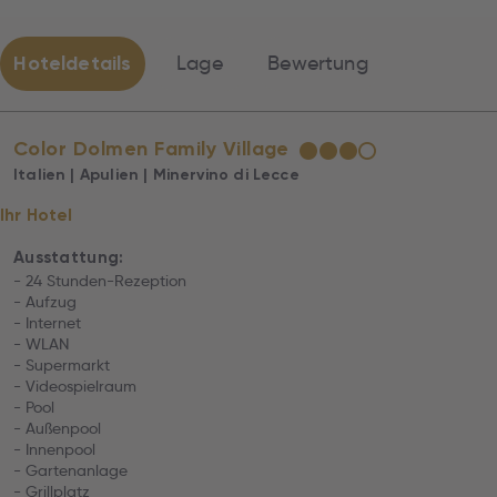
Hoteldetails
Lage
Bewertung
Color Dolmen Family Village
★
★
★
☆
Italien | Apulien | Minervino di Lecce
Ihr Hotel
Ausstattung:
- 24 Stunden-Rezeption
- Aufzug
- Internet
- WLAN
- Supermarkt
- Videospielraum
- Pool
- Außenpool
- Innenpool
- Gartenanlage
- Grillplatz