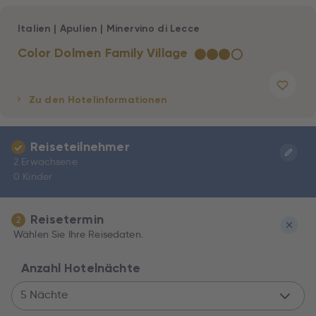
Italien
|
Apulien
|
Minervino di Lecce
Color Dolmen Family Village
★
★
★
☆
Zu den Hotelinformationen
Reiseteilnehmer
2 Erwachsene
0 Kinder
Reisetermin
2
Wählen Sie Ihre Reisedaten.
Anzahl Hotelnächte
5 Nächte