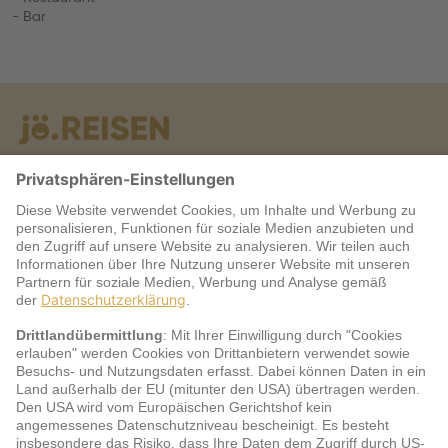
- Bar
Warum jö?
Service
jö Bonus Club Partner