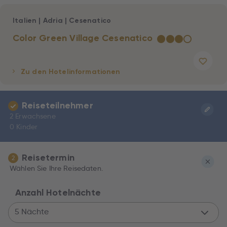
Italien
|
Adria
|
Cesenatico
Color Green Village Cesenatico
★
★
★
☆
Zu den Hotelinformationen
Reiseteilnehmer
2 Erwachsene
0 Kinder
Reisetermin
2
Wählen Sie Ihre Reisedaten.
Anzahl Hotelnächte
5 Nächte