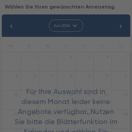
Wählen Sie Ihren gewünschten Anreisetag.
Juni 2026
Mo
Di
Mi
Do
Fr
Sa
So
1
2
3
4
5
6
7
8
9
10
11
12
13
14
Für Ihre Auswahl sind in
15
16
17
18
19
20
21
diesem Monat leider keine
Angebote verfügbar. Nutzen
22
23
24
25
26
27
28
Sie bitte die Blätterfunktion im
Kalender und wählen Sie