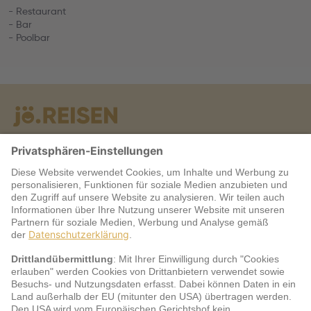
- Restaurant
- Bar
- Poolbar
Warum jö?
Service
jö Bonus Club Partner