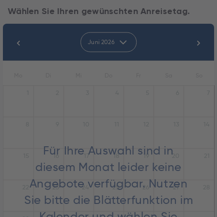
Wählen Sie Ihren gewünschten Anreisetag.
Juni 2026
Mo
Di
Mi
Do
Fr
Sa
So
1
2
3
4
5
6
7
8
9
10
11
12
13
14
Für Ihre Auswahl sind in
15
16
17
18
19
20
21
diesem Monat leider keine
Angebote verfügbar. Nutzen
22
23
24
25
26
27
28
Sie bitte die Blätterfunktion im
Kalender und wählen Sie