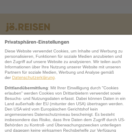
Warum jö?
Service
jö Bonus Club Partner