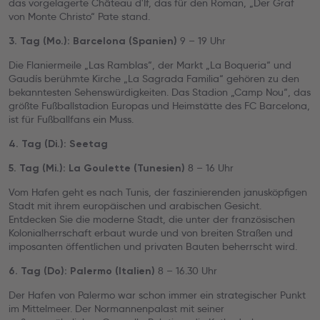
das vorgelagerte Château d'If, das für den Roman, „Der Graf
von Monte Christo“ Pate stand.
9 – 19 Uhr
3. Tag (Mo.): Barcelona (Spanien)
Die Flaniermeile „Las Ramblas“, der Markt „La Boqueria“ und
Gaudís berühmte Kirche „La Sagrada Familia“ gehören zu den
bekanntesten Sehenswürdigkeiten. Das Stadion „Camp Nou“, das
größte Fußballstadion Europas und Heimstätte des FC Barcelona,
ist für Fußballfans ein Muss.
4. Tag (Di.): Seetag
8 – 16 Uhr
5. Tag (Mi.): La Goulette (Tunesien)
Vom Hafen geht es nach Tunis, der faszinierenden janusköpfigen
Stadt mit ihrem europäischen und arabischen Gesicht.
Entdecken Sie die moderne Stadt, die unter der französischen
Kolonialherrschaft erbaut wurde und von breiten Straßen und
imposanten öffentlichen und privaten Bauten beherrscht wird.
8 – 16.30 Uhr
6. Tag (Do): Palermo (Italien)
Der Hafen von Palermo war schon immer ein strategischer Punkt
im Mittelmeer. Der Normannenpalast mit seiner