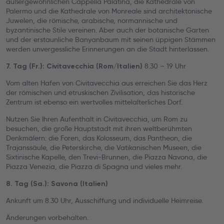
außergewöhnlichen Cappella Palatina, die Kathedrale von
Palermo und die Kathedrale von Monreale sind architektonische
Juwelen, die römische, arabische, normannische und
byzantinische Stile vereinen. Aber auch der botanische Garten
und der erstaunliche Banyanbaum mit seinen üppigen Stämmen
werden unvergessliche Erinnerungen an die Stadt hinterlassen.
8.30 – 19 Uhr
7. Tag (Fr.): Civitavecchia (Rom/Italien)
Vom alten Hafen von Civitavecchia aus erreichen Sie das Herz
der römischen und etruskischen Zivilisation, das historische
Zentrum ist ebenso ein wertvolles mittelalterliches Dorf.
Nutzen Sie Ihren Aufenthalt in Civitavecchia, um Rom zu
besuchen, die große Hauptstadt mit ihren weltberühmten
Denkmälern: die Foren, das Kolosseum, das Pantheon, die
Trajanssäule, die Peterskirche, die Vatikanischen Museen, die
Sixtinische Kapelle, den Trevi-Brunnen, die Piazza Navona, die
Piazza Venezia, die Piazza di Spagna und vieles mehr.
8. Tag (Sa.): Savona (Italien)
Ankunft um 8.30 Uhr, Ausschiffung und individuelle Heimreise.
Änderungen vorbehalten.