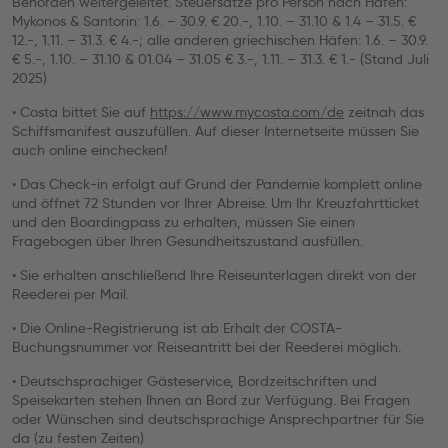
Behörden weitergeleitet. Steuersätze pro Person nach Hafen:
Mykonos & Santorin: 1.6. – 30.9. € 20.-, 1.10. – 31.10 & 1.4 – 31.5. €
12.-, 1.11. – 31.3. € 4.-; alle anderen griechischen Häfen: 1.6. – 30.9.
€ 5.-, 1.10. – 31.10 & 01.04 – 31.05 € 3.-, 1.11. – 31.3. € 1.- (Stand Juli
2025)
• Costa bittet Sie auf
https://www.mycosta.com/de
zeitnah das
Schiffsmanifest auszufüllen. Auf dieser Internetseite müssen Sie
auch online einchecken!
• Das Check-in erfolgt auf Grund der Pandemie komplett online
und öffnet 72 Stunden vor Ihrer Abreise. Um Ihr Kreuzfahrtticket
und den Boardingpass zu erhalten, müssen Sie einen
Fragebogen über Ihren Gesundheitszustand ausfüllen.
• Sie erhalten anschließend Ihre Reiseunterlagen direkt von der
Reederei per Mail.
• Die Online-Registrierung ist ab Erhalt der COSTA-
Buchungsnummer vor Reiseantritt bei der Reederei möglich.
• Deutschsprachiger Gästeservice, Bordzeitschriften und
Speisekarten stehen Ihnen an Bord zur Verfügung. Bei Fragen
oder Wünschen sind deutschsprachige Ansprechpartner für Sie
da (zu festen Zeiten)