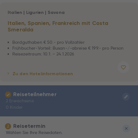
Italien
|
Ligurien
|
Savona
Italien, Spanien, Frankreich mit Costa
Smeralda
Bordguthaben € 50.- pro Vollzahler
Frühbucher-Vorteil: Busan-/-abreise € 199.- pro Person
Reisezeitraum: 10.1. – 24.1.2026
Zu den Hotelinformationen
Reiseteilnehmer
2 Erwachsene
0 Kinder
Reisetermin
2
Wählen Sie Ihre Reisedaten.