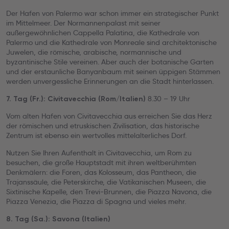
Der Hafen von Palermo war schon immer ein strategischer Punkt
im Mittelmeer. Der Normannenpalast mit seiner
außergewöhnlichen Cappella Palatina, die Kathedrale von
Palermo und die Kathedrale von Monreale sind architektonische
Juwelen, die römische, arabische, normannische und
byzantinische Stile vereinen. Aber auch der botanische Garten
und der erstaunliche Banyanbaum mit seinen üppigen Stämmen
werden unvergessliche Erinnerungen an die Stadt hinterlassen.
8.30 – 19 Uhr
7. Tag (Fr.): Civitavecchia (Rom/Italien)
Vom alten Hafen von Civitavecchia aus erreichen Sie das Herz
der römischen und etruskischen Zivilisation, das historische
Zentrum ist ebenso ein wertvolles mittelalterliches Dorf.
Nutzen Sie Ihren Aufenthalt in Civitavecchia, um Rom zu
besuchen, die große Hauptstadt mit ihren weltberühmten
Denkmälern: die Foren, das Kolosseum, das Pantheon, die
Trajanssäule, die Peterskirche, die Vatikanischen Museen, die
Sixtinische Kapelle, den Trevi-Brunnen, die Piazza Navona, die
Piazza Venezia, die Piazza di Spagna und vieles mehr.
8. Tag (Sa.): Savona (Italien)