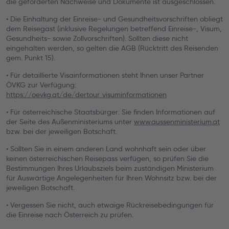
die geforderten Nachweise und Dokumente ist ausgeschlossen.
• Die Einhaltung der Einreise- und Gesundheitsvorschriften obliegt
dem Reisegast (inklusive Regelungen betreffend Einreise-, Visum,
Gesundheits- sowie Zollvorschriften). Sollten diese nicht
eingehalten werden, so gelten die AGB (Rücktritt des Reisenden
gem. Punkt 15).
• Für detaillierte Visainformationen steht Ihnen unser Partner
ÖVKG zur Verfügung:
https://oevkg.at/de/dertour_visuminformationen
• Für österreichische Staatsbürger: Sie finden Informationen auf
der Seite des Außenministeriums unter
www.aussenministerium.at
bzw. bei der jeweiligen Botschaft.
• Sollten Sie in einem anderen Land wohnhaft sein oder über
keinen österreichischen Reisepass verfügen, so prüfen Sie die
Bestimmungen Ihres Urlaubsziels beim zuständigen Ministerium
für Auswärtige Angelegenheiten für Ihren Wohnsitz bzw. bei der
jeweiligen Botschaft.
• Vergessen Sie nicht, auch etwaige Rückreisebedingungen für
die Einreise nach Österreich zu prüfen.