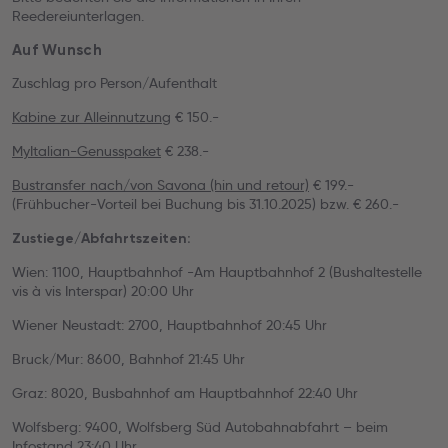
Reedereiunterlagen.
Auf Wunsch
Zuschlag pro Person/Aufenthalt
Kabine zur Alleinnutzung
€ 150.-
MyItalian-Genusspaket
€ 238.-
Bustransfer nach/von Savona (hin und retour)
€ 199.-
(Frühbucher-Vorteil bei Buchung bis 31.10.2025) bzw. € 260.-
Zustiege/Abfahrtszeiten:
Wien: 1100, Hauptbahnhof -Am Hauptbahnhof 2 (Bushaltestelle
vis à vis Interspar) 20:00 Uhr
Wiener Neustadt: 2700, Hauptbahnhof 20:45 Uhr
Bruck/Mur: 8600, Bahnhof 21:45 Uhr
Graz: 8020, Busbahnhof am Hauptbahnhof 22:40 Uhr
Wolfsberg: 9400, Wolfsberg Süd Autobahnabfahrt – beim
Infostand 23:40 Uhr