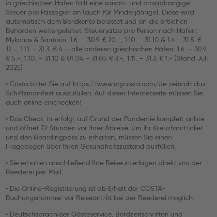
in griechischen Häfen fällt eine saison- und ortsabhängige
Steuer pro Passagier an (auch für Minderjährige). Diese wird
automatisch dem Bordkonto belastet und an die örtlichen
Behörden weitergeleitet. Steuersätze pro Person nach Hafen:
Mykonos & Santorin: 1.6. – 30.9. € 20.-, 1.10. – 31.10 & 1.4 – 31.5. €
12.-, 1.11. – 31.3. € 4.-; alle anderen griechischen Häfen: 1.6. – 30.9.
€ 5.-, 1.10. – 31.10 & 01.04 – 31.05 € 3.-, 1.11. – 31.3. € 1.- (Stand Juli
2025)
• Costa bittet Sie auf
https://www.mycosta.com/de
zeitnah das
Schiffsmanifest auszufüllen. Auf dieser Internetseite müssen Sie
auch online einchecken!
• Das Check-in erfolgt auf Grund der Pandemie komplett online
und öffnet 72 Stunden vor Ihrer Abreise. Um Ihr Kreuzfahrtticket
und den Boardingpass zu erhalten, müssen Sie einen
Fragebogen über Ihren Gesundheitszustand ausfüllen.
• Sie erhalten anschließend Ihre Reiseunterlagen direkt von der
Reederei per Mail.
• Die Online-Registrierung ist ab Erhalt der COSTA-
Buchungsnummer vor Reiseantritt bei der Reederei möglich.
• Deutschsprachiger Gästeservice, Bordzeitschriften und