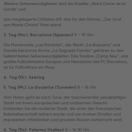
Weitere Sehenswürdigkeiten sind die Basilika „Notre Dame de la
Garde“ und
das vorgelagerte Château d'If, das für den Roman, „Der Graf
von Monte Christo“ Pate stand.
9 – 19 Uhr
3. Tag (Mo.): Barcelona (Spanien)
Die Flaniermeile „Las Ramblas“, der Markt „La Boqueria“ und
Gaudís berühmte Kirche „La Sagrada Familia“ gehören zu den
bekanntesten Sehenswürdigkeiten. Das Stadion „Camp Nou“, das
größte Fußballstadion Europas und Heimstätte des FC Barcelona,
ist für Fußballfans ein Muss.
4. Tag (Di.): Seetag
8 – 16 Uhr
5. Tag (Mi.): La Goulette (Tunesien)
Vom Hafen geht es nach Tunis, der faszinierenden janusköpfigen
Stadt mit ihrem europäischen und arabischen Gesicht.
Entdecken Sie die moderne Stadt, die unter der französischen
Kolonialherrschaft erbaut wurde und von breiten Straßen und
imposanten öffentlichen und privaten Bauten beherrscht wird.
8 – 16.30 Uhr
6. Tag (Do): Palermo (Italien)