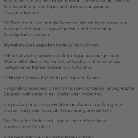
Freuen Sie sich auf eine große Auswahl zum Frühstück, köstliche
Snacks während des Tages und abwechslungsreiche
Hauptmahlzeiten.
Ein Tisch nur für Sie und die Personen, die mit Ihnen reisen, um
maximale Sicherheit zu gewährleisten und Ihnen mehr
Privatsphäre zu geben.
(optional zubuchbar)
MyItalian-Genusspaket
• Unbeschwerter, glasweiser Getränkegenuss: ausgesuchte
Weine, alkoholische Getränke und Cocktails, Bier vom Fass,
Heißgetränke, Kaffee, Wasser und Softdrinks
• 1 Flasche Wasser (0,5 Liter) pro Tag und Person
• original italienisches, an Bord hausgemachtes Eis (unbegrenzt je
2 Kugeln wahlweise in der Waffel oder im Becher)
• 1x pro Aufenthalt Pizza-Erlebnis am Abend (der Kategorien
Classic, Tasty oder Special, Reservierung erforderlich)
Das Paket für Kinder und Jugendliche umfasst keine
alkoholischen Getränke.
Bitte beachten Sie die Informationen in Ihren