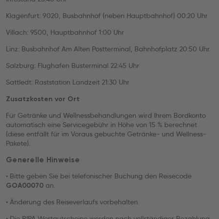
Klagenfurt: 9020, Busbahnhof (neben Hauptbahnhof) 00:20 Uhr
Villach: 9500, Hauptbahnhof 1:00 Uhr
Linz: Busbahnhof Am Alten Postterminal, Bahnhofplatz 20:50 Uhr
Salzburg: Flughafen Busterminal 22:45 Uhr
Sattledt: Raststation Landzeit 21:30 Uhr
Zusatzkosten vor Ort
Für Getränke und Wellnessbehandlungen wird Ihrem Bordkonto
automatisch eine Servicegebühr in Höhe von 15 % berechnet
(diese entfällt für im Voraus gebuchte Getränke- und Wellness-
Pakete).
Generelle Hinweise
• Bitte geben Sie bei telefonischer Buchung den Reisecode
an.
GOA00070
• Änderung des Reiseverlaufs vorbehalten.
• Die BIPA Wertgutscheine werden nach vollständiger Bezahlung