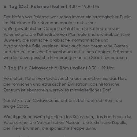
8.30 – 16.30 Uhr
6. Tag (Do.): Palermo (Italien)
Der Hafen von Palermo war schon immer ein strategischer Punkt
im Mittelmeer. Der Normannenpalast mit seiner
außergewöhnlichen Cappella Palatina, die Kathedrale von
Palermo und die Kathedrale von Monreale sind architektonische
Juwelen, die römische, arabische, normannische und
byzantinische Stile vereinen. Aber auch der botanische Garten
und der erstaunliche Banyanbaum mit seinen üppigen Stämmen
werden unvergessliche Erinnerungen an die Stadt hinterlassen.
8.30 – 19 Uhr
7. Tag (Fr.): Civitavecchia/Rom (Italien)
Vom alten Hafen von Civitavecchia aus erreichen Sie das Herz
der römischen und etruskischen Zivilisation, das historische
Zentrum ist ebenso ein wertvolles mittelalterliches Dorf.
Nur 70 km von Civitavecchia entfernt befindet sich Rom, die
ewige Stadt.
Wichtige Sehenswürdigkeiten: das Kolosseum, das Pantheon, die
Peterskirche, die Vatikanischen Museen, die Sixtinische Kapelle,
der Trevi-Brunnen, die spanische Treppe u.v.m.