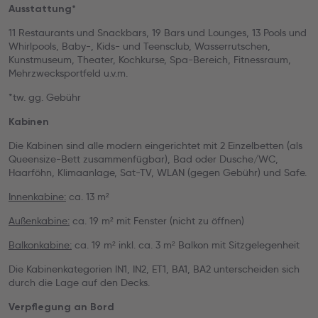
Ausstattung*
11 Restaurants und Snackbars, 19 Bars und Lounges, 13 Pools und
Whirlpools, Baby-, Kids- und Teensclub, Wasserrutschen,
Kunstmuseum, Theater, Kochkurse, Spa-Bereich, Fitnessraum,
Mehrzwecksportfeld u.v.m.
*tw. gg. Gebühr
Kabinen
Die Kabinen sind alle modern eingerichtet mit 2 Einzelbetten (als
Queensize-Bett zusammenfügbar), Bad oder Dusche/WC,
Haarföhn, Klimaanlage, Sat-TV, WLAN (gegen Gebühr) und Safe.
Innenkabine:
ca. 13 m²
Außenkabine:
ca. 19 m² mit Fenster (nicht zu öffnen)
Balkonkabine:
ca. 19 m² inkl. ca. 3 m² Balkon mit Sitzgelegenheit
Die Kabinenkategorien IN1, IN2, ET1, BA1, BA2 unterscheiden sich
durch die Lage auf den Decks.
Verpflegung an Bord