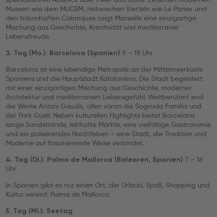
Museen wie dem MUCEM, historischen Vierteln wie Le Panier und
den traumhaften Calanques zeigt Marseille eine einzigartige
Mischung aus Geschichte, Kreativität und mediterraner
Lebensfreude.
9 – 19 Uhr
3. Tag (Mo.): Barcelona (Spanien)
Barcelona ist eine lebendige Metropole an der Mittelmeerküste
Spaniens und die Hauptstadt Kataloniens. Die Stadt begeistert
mit einer einzigartigen Mischung aus Geschichte, moderner
Architektur und mediterranem Lebensgefühl. Weltberühmt sind
die Werke Antoni Gaudís, allen voran die Sagrada Família und
der Park Güell. Neben kulturellen Highlights bietet Barcelona
lange Sandstrände, lebhafte Märkte, eine vielfältige Gastronomie
und ein pulsierendes Nachtleben – eine Stadt, die Tradition und
Moderne auf faszinierende Weise verbindet.
7 – 16
4. Tag (Di.): Palma de Mallorca (Balearen, Spanien)
Uhr
In Spanien gibt es nur einen Ort, der Urlaub, Spaß, Shopping und
Kultur vereint: Palma de Mallorca.
5. Tag (Mi.): Seetag