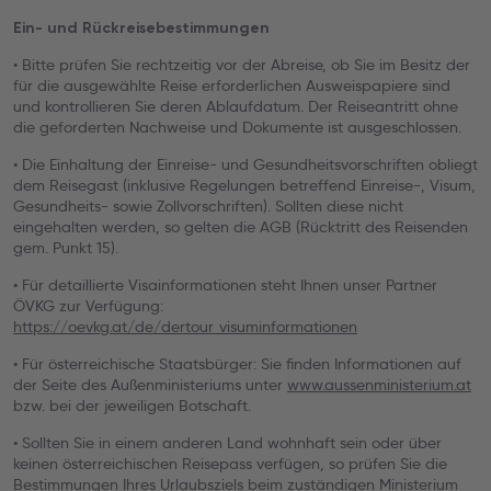
Ein- und Rückreisebestimmungen
• Bitte prüfen Sie rechtzeitig vor der Abreise, ob Sie im Besitz der
für die ausgewählte Reise erforderlichen Ausweispapiere sind
und kontrollieren Sie deren Ablaufdatum. Der Reiseantritt ohne
die geforderten Nachweise und Dokumente ist ausgeschlossen.
• Die Einhaltung der Einreise- und Gesundheitsvorschriften obliegt
dem Reisegast (inklusive Regelungen betreffend Einreise-, Visum,
Gesundheits- sowie Zollvorschriften). Sollten diese nicht
eingehalten werden, so gelten die AGB (Rücktritt des Reisenden
gem. Punkt 15).
• Für detaillierte Visainformationen steht Ihnen unser Partner
ÖVKG zur Verfügung:
https://oevkg.at/de/dertour_visuminformationen
• Für österreichische Staatsbürger: Sie finden Informationen auf
der Seite des Außenministeriums unter
www.aussenministerium.at
bzw. bei der jeweiligen Botschaft.
• Sollten Sie in einem anderen Land wohnhaft sein oder über
keinen österreichischen Reisepass verfügen, so prüfen Sie die
Bestimmungen Ihres Urlaubsziels beim zuständigen Ministerium