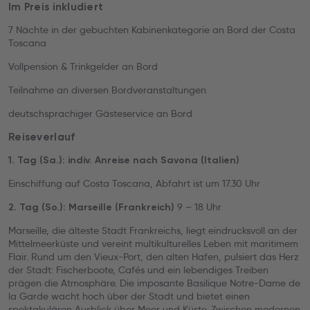
Im Preis inkludiert
7 Nächte in der gebuchten Kabinenkategorie an Bord der Costa
Toscana
Vollpension & Trinkgelder an Bord
Teilnahme an diversen Bordveranstaltungen
deutschsprachiger Gästeservice an Bord
Reiseverlauf
1. Tag (Sa.): indiv. Anreise nach Savona (Italien)
Einschiffung auf Costa Toscana, Abfahrt ist um 17.30 Uhr
9 – 18 Uhr
2. Tag (So.): Marseille (Frankreich)
Marseille, die älteste Stadt Frankreichs, liegt eindrucksvoll an der
Mittelmeerküste und vereint multikulturelles Leben mit maritimem
Flair. Rund um den Vieux-Port, den alten Hafen, pulsiert das Herz
der Stadt: Fischerboote, Cafés und ein lebendiges Treiben
prägen die Atmosphäre. Die imposante Basilique Notre-Dame de
la Garde wacht hoch über der Stadt und bietet einen
spektakulären Ausblick über Meer und Küste. Zwischen modernen