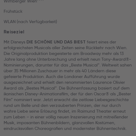
Wimberger Wien****
Frühstück
WLAN (nach Verfügbarkeit)
Reiseziel
Mit Disneys
feiert eines der
DIE SCHÖNE UND DAS BIEST
erfolgreichsten Musicals aller Zeiten seine Rückkehr nach Wien.
Die Originalproduktion begeisterte am Broadway mehr als 13
Jahre lang ohne Unterbrechung und erhielt neun Tony-Award®-
Nominierungen, darunter für das „Beste Musical“. Weltweit sahen
über 35 Millionen Zuschauer in mehr als 40 Ländern diese
gefeierte Produktion. Auch die Londoner Aufführung wurde
ausgezeichnet und erhielt den renommierten Laurence Olivier
Award als „Bestes Musical“. Die Bühnenfassung basiert auf dem
ikonischen Disney-Animationsfilm, der für den Oscar® als „Bester
Film“ nominiert war. Jetzt erwacht die zeitlose Liebesgeschichte
rund um Belle und den verzauberten Prinzen, der nur durch
wahre Liebe seine Erlösung findet, im Raimund Theater erneut
zum Leben – in einer völlig neuen Inszenierung mit mitreißender
Musik, imposanten Bühnenbildern, glanzvollen Kostümen,
eindrucksvollen Choreografien und modernster Bühnentechnik.