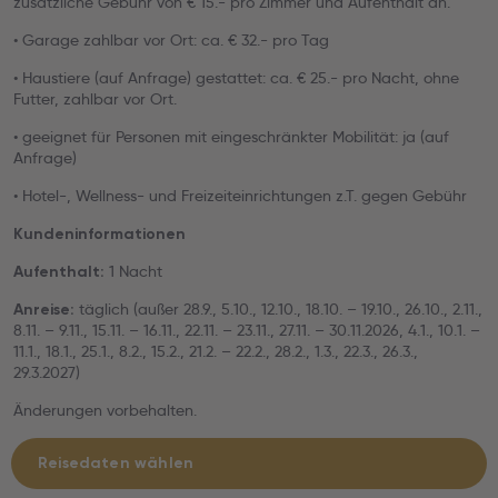
zusätzliche Gebühr von € 15.- pro Zimmer und Aufenthalt an.
• Garage zahlbar vor Ort: ca. € 32.- pro Tag
• Haustiere (auf Anfrage) gestattet: ca. € 25.- pro Nacht, ohne
Futter, zahlbar vor Ort.
• geeignet für Personen mit eingeschränkter Mobilität: ja (auf
Anfrage)
• Hotel-, Wellness- und Freizeiteinrichtungen z.T. gegen Gebühr
Kundeninformationen
1 Nacht
Aufenthalt:
täglich (außer 28.9., 5.10., 12.10., 18.10. – 19.10., 26.10., 2.11.,
Anreise:
8.11. – 9.11., 15.11. – 16.11., 22.11. – 23.11., 27.11. – 30.11.2026, 4.1., 10.1. –
11.1., 18.1., 25.1., 8.2., 15.2., 21.2. – 22.2., 28.2., 1.3., 22.3., 26.3.,
29.3.2027)
Änderungen vorbehalten.
Reisedaten wählen