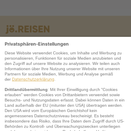
Warum jö?
Service
jö Bonus Club Partner