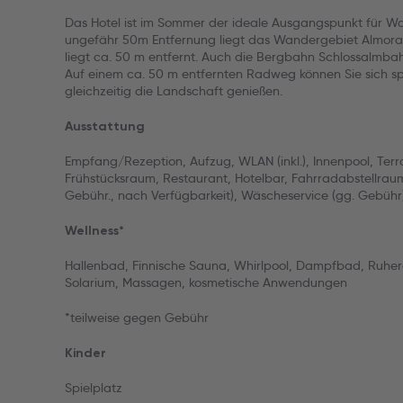
Das Hotel ist im Sommer der ideale Ausgangspunkt für W
ungefähr 50m Entfernung liegt das Wandergebiet Almora
liegt ca. 50 m entfernt. Auch die Bergbahn Schlossalmba
Auf einem ca. 50 m entfernten Radweg können Sie sich sp
gleichzeitig die Landschaft genießen.
Ausstattung
Empfang/Rezeption, Aufzug, WLAN (inkl.), Innenpool, Terr
Frühstücksraum, Restaurant, Hotelbar, Fahrradabstellrau
Gebühr., nach Verfügbarkeit), Wäscheservice (gg. Gebühr
Wellness*
Hallenbad, Finnische Sauna, Whirlpool, Dampfbad, Ruhe
Solarium, Massagen, kosmetische Anwendungen
*teilweise gegen Gebühr
Kinder
Spielplatz