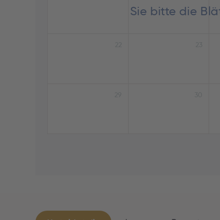
Sie bitte die B
22
23
29
30