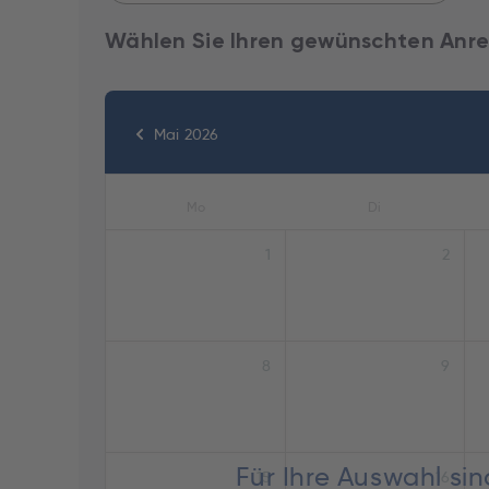
Wählen Sie Ihren gewünschten Anre
Mai 2026
Mo
Di
1
2
8
9
Für Ihre Auswahl si
15
16