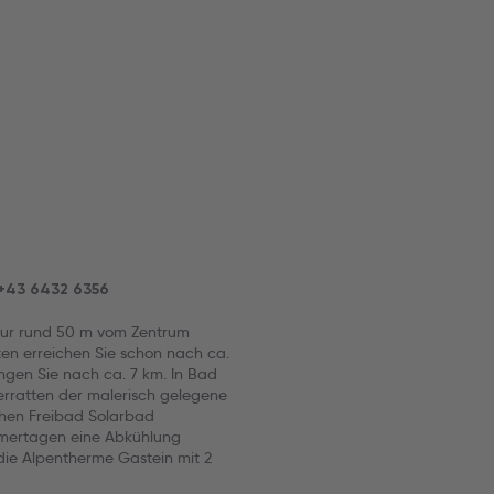
 +43 6432 6356
 nur rund 50 m vom Zentrum
ten erreichen Sie schon nach ca.
ngen Sie nach ca. 7 km. In Bad
erratten der malerisch gelegene
chen Freibad Solarbad
mmertagen eine Abkühlung
die Alpentherme Gastein mit 2