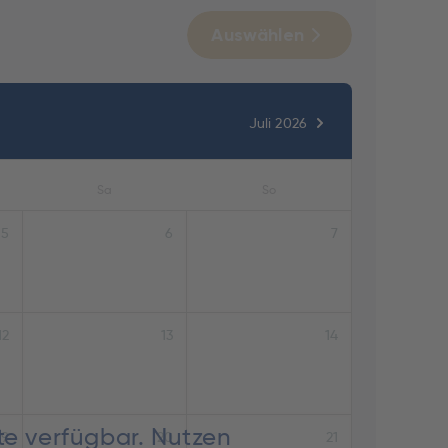
Auswählen
Juli 2026
Sa
So
5
6
7
12
13
14
te verfügbar. Nutzen
19
20
21