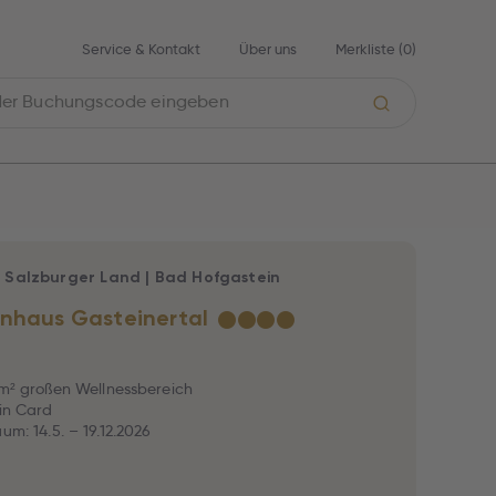
Service & Kontakt
Über uns
Merkliste (
0
)
|
Salzburger Land
|
Bad Hofgastein
nhaus Gasteinertal
★
★
★
★
0m² großen Wellnessbereich
ein Card
um: 14.5. – 19.12.2026