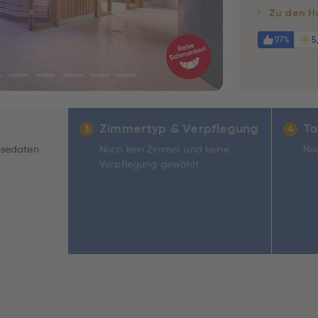
Zu den H
97%
5
Zimmertyp & Verpflegung
Ta
3
4
isedaten.
Noch kein Zimmer und keine
Noc
Verpflegung gewählt.