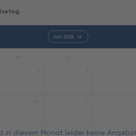
isetag.
Juni 2026
Mi
Do
Fr
3
4
10
11
nd in diesem Monat leider keine Angebo
17
18