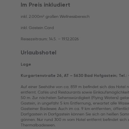
Im Preis inkludiert
inkl. 2.000m² großen Wellnessbereich
inkl. Gastein Card
Reisezeitraum: 14.5. – 19.12.2026
Urlaubshotel
Lage
Kurgartenstraße 26, AT – 5630 Bad Hofgastein; Tel.:
Auf einer Seehöhe von ca. 859 m befindet sich das Hotel
entfernt. Cafés und Restaurants sowie Einkaufsmöglichkei
50 m. Zur nächsten Sehenswürdigkeit (Flying Waters) gela
Gastein, in ungefähr 5 km Entfernung, erwartet alle Wass
Gasteiner Badesee. Auch im ca. 9 km entfernten, öffentli
Dorfgastein in Dorfgastein können Sie sich an heißen So
gönnen. Nur rund 300 m vom Hotel entfernt befindet sich 
Thermalbadeseen.