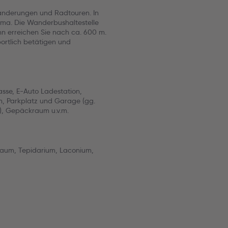
anderungen und Radtouren. In
ma. Die Wanderbushaltestelle
hn erreichen Sie nach ca. 600 m.
ortlich betätigen und
asse, E-Auto Ladestation,
m, Parkplatz und Garage (gg.
), Gepäckraum u.v.m.
raum, Tepidarium, Laconium,