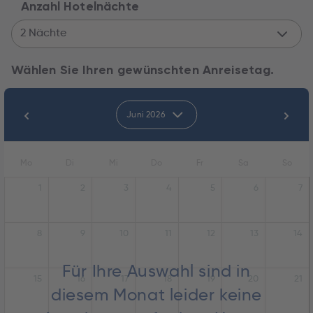
Anzahl Hotelnächte
2 Nächte
Wählen Sie Ihren gewünschten Anreisetag.
Juni 2026
Mo
Di
Mi
Do
Fr
Sa
So
1
2
3
4
5
6
7
8
9
10
11
12
13
14
Für Ihre Auswahl sind in
15
16
17
18
19
20
21
diesem Monat leider keine