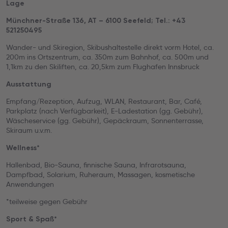
Lage
Münchner-Straße 136, AT – 6100 Seefeld; Tel.: +43
521250495
Wander- und Skiregion, Skibushaltestelle direkt vorm Hotel, ca.
200m ins Ortszentrum, ca. 350m zum Bahnhof, ca. 500m und
1,1km zu den Skiliften, ca. 20,5km zum Flughafen Innsbruck
Ausstattung
Empfang/Rezeption, Aufzug, WLAN, Restaurant, Bar, Café,
Parkplatz (nach Verfügbarkeit), E-Ladestation (gg. Gebühr),
Wäscheservice (gg. Gebühr), Gepäckraum, Sonnenterrasse,
Skiraum u.v.m.
Wellness*
Hallenbad, Bio-Sauna, finnische Sauna, Infrarotsauna,
Dampfbad, Solarium, Ruheraum, Massagen, kosmetische
Anwendungen
*teilweise gegen Gebühr
Sport & Spaß*