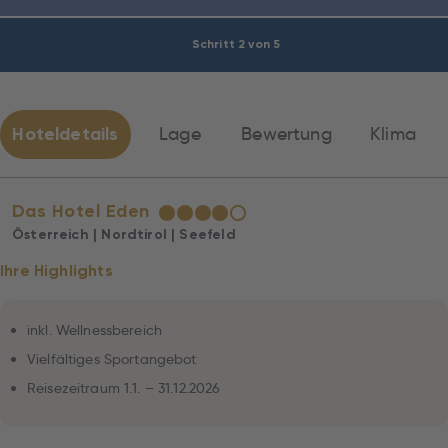
Schritt 2 von 5
Hoteldetails
Lage
Bewertung
Klima
Das Hotel Eden
★
★
★
★
☆
Österreich | Nordtirol | Seefeld
Ihre Highlights
inkl. Wellnessbereich
Vielfältiges Sportangebot
Reisezeitraum 1.1. – 31.12.2026