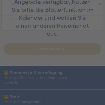
Angebote verfügbar. Nutzen
22
23
24
25
26
27
28
Sie bitte die Blätterfunktion im
Kalender und wählen Sie
29
30
einen anderen Reisemonat
aus.
Auswählen
Zimmertyp & Verpflegung
3
Noch kein Zimmer und keine Verpflegung
gewählt.
Tarif
4
Noch kein Tarif gewählt