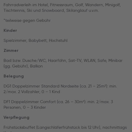
Fahrradverleih im Hotel, Fitnessraum, Golf, Wandern, Minigolf,
Tischtennis, Ski und Snowboard, Skilanglauf u.v.m.
*teilweise gegen Gebühr
Kinder
Spielzimmer, Babybett, Hochstuhl
Zimmer
Bad bzw. Dusche/WC, Haarföhn, Sat-TV, WLAN, Safe, Minibar
(gg. Gebühr), Balkon
Belegung
DG1 Doppelzimmer Standard Nordseite (ca. 21 – 25m²): min.
2/max. 2 Vollzahler, 0 – 1 Kind
DF1 Doppelzimmer Comfort (ca. 26 – 30m²): min. 2/max. 3
Personen, 0 – 3 Kinder
Verpflegung
Frühstücksbuffet (Langschläferfrühstück bis 12 Uhr), nachmittags