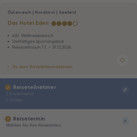
Österreich
|
Nordtirol
|
Seefeld
Das Hotel Eden
★
★
★
★
☆
inkl. Wellnessbereich
Vielfältiges Sportangebot
Reisezeitraum 1.1. – 31.12.2026
Zu den Hotelinformationen
Reiseteilnehmer
2 Erwachsene
0 Kinder
Reisetermin
2
Wählen Sie Ihre Reisedaten.