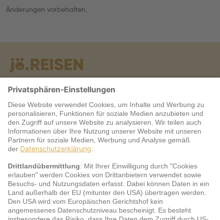
Änderungen vorbehalten.
Warum jö?
Service
jö Bonus Club Partner