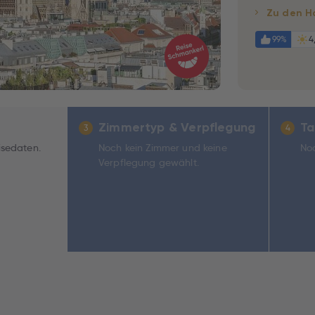
Zu den H
99%
4
Zimmertyp & Verpflegung
Ta
3
4
isedaten.
Noch kein Zimmer und keine
Noc
Verpflegung gewählt.