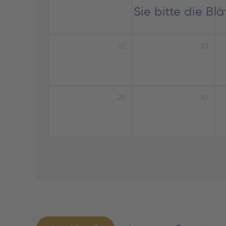
Sie bitte die B
22
23
29
30