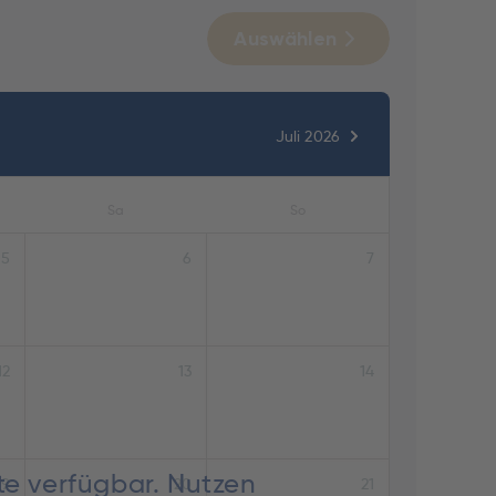
Auswählen
Juli 2026
Sa
So
5
6
7
12
13
14
te verfügbar. Nutzen
19
20
21