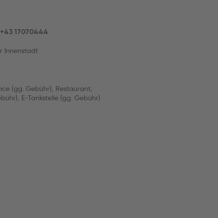
: +43 17070444
r Innenstadt
ce (gg. Gebühr), Restaurant,
bühr), E-Tankstelle (gg. Gebühr)