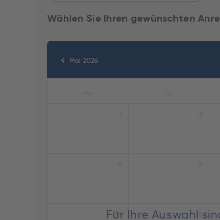
Wählen Sie Ihren gewünschten Anre
Mai 2026
Mo
Di
1
2
8
9
Für Ihre Auswahl si
15
16