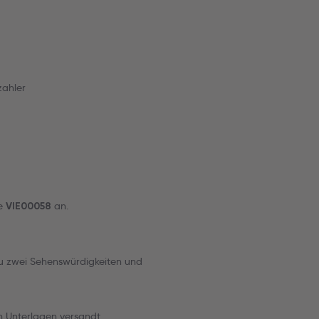
zahler
de
an.
VIE00058
t zu zwei Sehenswürdigkeiten und
n Unterlagen versandt.