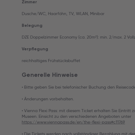
Zimmer
Dusche/WC, Haarföhn, TV, WLAN, Minibar
Belegung
DZE Doppelzimmer Economy (ca. 20m²): min. 2/max. 2 Voll
Verpflegung
reichhaltiges Frühstücksbuffet
Generelle Hinweise
• Bitte geben Sie bei telefonischer Buchung den Reiseco
• Änderungen vorbehalten.
• Vienna Flexi Pass: mit diesem Ticket erhalten Sie Eintrit
Museen. Einsicht zu den verschiedenen Angeboten unter
https://www.viennapass.de/en/the-flexi-pass#c11769
• Die Tickets werden nach vollständiger Bezahlung mit de