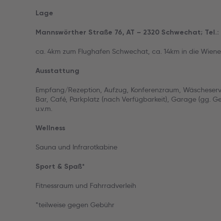
Lage
Mannswörther Straße 76, AT – 2320 Schwechat; Tel.
ca. 4km zum Flughafen Schwechat, ca. 14km in die Wiene
Ausstattung
Empfang/Rezeption, Aufzug, Konferenzraum, Wäscheservi
Bar, Café, Parkplatz (nach Verfügbarkeit), Garage (gg. Ge
u.v.m.
Wellness
Sauna und Infrarotkabine
Sport & Spaß*
Fitnessraum und Fahrradverleih
*teilweise gegen Gebühr