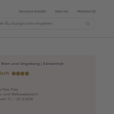
Service & Kontakt
Über uns
Merkliste (
0
)
|
Wien und Umgebung
|
Schwechat
isch
★
★
★
★
a Flexi Pass
ess- und Wellnessbereich
um: 1.1. – 20.12.2026