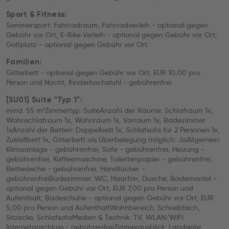
Sport & Fitness:
Sommersport: Fahrradraum, Fahrradverleih - optional gegen
Gebühr vor Ort, E-Bike Verleih - optional gegen Gebühr vor Ort,
Golfplatz - optional gegen Gebühr vor Ort
Familien:
Gitterbett - optional gegen Gebühr vor Ort, EUR 10,00 pro
Person und Nacht, Kinderhochstuhl - gebührenfrei
[SU01] Suite "Typ 1":
mind. 55 m²Zimmertyp: SuiteAnzahl der Räume: Schlafraum 1x,
Wohnschlafraum 1x, Wohnraum 1x, Vorraum 1x, Badezimmer
1xAnzahl der Betten: Doppelbett 1x, Schlafsofa für 2 Personen 1x,
Zustellbett 1x, Gitterbett als Überbelegung möglich: JaAllgemein:
Klimaanlage - gebührenfrei, Safe - gebührenfrei, Heizung -
gebührenfrei, Kaffeemaschine, Toilettenpapier - gebührenfrei,
Bettwäsche - gebührenfrei, Handtücher -
gebührenfreiBadezimmer: WC, Haarfön, Dusche, Bademantel -
optional gegen Gebühr vor Ort, EUR 7,00 pro Person und
Aufenthalt, Badeschuhe - optional gegen Gebühr vor Ort, EUR
5,00 pro Person und AufenthaltWohnbereich: Schreibtisch,
Sitzecke, SchlafsofaMedien & Technik: TV, WLAN/WIFI
Internetanschluss - gebührenfreiZimmerausblick: Landseite,