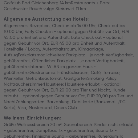
Golfclub Bad Gleichenberg 14 kmRestaurants + Bars:
Geschwister Rauch vulgo Steirawirt 11 km
Allgemeine Ausstattung des Hotels:
Allgemeines: Rezeption, Check in ab 14:00 Uhr, Check out bis
10:00 Uhr, Early Check in - optional gegen Gebühr vor Ort, EUR
45,00 pro Einheit und Aufenthalt, Late Check out - optional
gegen Gebühr vor Ort, EUR 45,00 pro Einheit und Aufenthalt,
Hotelhalle / Lobby, Aufenthaltsraum, Klimaanlage,
AufzugParkplatzmöglichkeiten: Parkplatz - je nach Verfügbarkeit,
gebührenfrei, Öffentlicher Parkplatz - je nach Verfügbarkeit,
gebührenfreiInternet: WLAN im ganzen Haus -
gebührenfreiGastronomie: Frühstücksraum, Café, Terrasse,
Weinkeller, Getränkeautomat, GastgartenSmoking Policy:
NichtraucherzimmerHaustiere: Haustiere erlaubt - optional
gegen Gebühr vor Ort, EUR 20,00 pro Tier und Nacht, Hunde
erlaubt - optional gegen Gebühr vor Ort, EUR 20,00 pro Tier und
NachtZahlungsarten: Barzahlung, Debitkarte (Bankomat-/EC-
Karte), Visa, Mastercard, Diners Club
Wellness-Einrichtungen:
Größe Wellnessbereich 20 m², Saunabereich: Kinder nicht erlaubt
- gebührenfrei, Dampfbad 1x - gebührenfrei, Sauna 1x -
gebührenfrei, Finnische Sauna - gebührenfrei, Ruheraum 1x