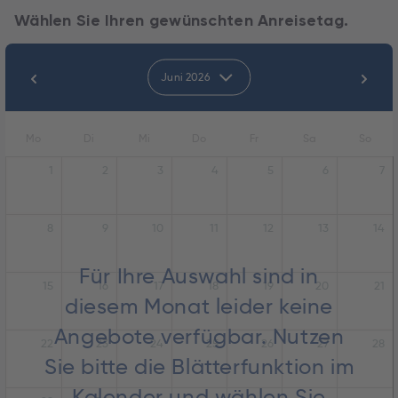
Wählen Sie Ihren gewünschten Anreisetag.
Juni 2026
Mo
Di
Mi
Do
Fr
Sa
So
1
2
3
4
5
6
7
8
9
10
11
12
13
14
Für Ihre Auswahl sind in
15
16
17
18
19
20
21
diesem Monat leider keine
Angebote verfügbar. Nutzen
22
23
24
25
26
27
28
Sie bitte die Blätterfunktion im
Kalender und wählen Sie