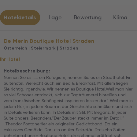
Hoteldetails
Lage
Bewertung
Klima
De Merin Boutique Hotel Straden
Österreich | Steiermark | Straden
Ihr Hotel
Hotelbeschreibung:
Nennen Sie es …… ein Refugium, nennen Sie es ein Stadthotel. Ein
Suitehotel. Vielleicht auch ein Bed & Breakfast. Mit allem liegen
Sie richtig. Irgendwie. Wir nennen es Boutique Hotel.Weil man hier
so viel Schönes entdeckt, sich zur Tagträumerei hinreißen und
vom französischen Schöngeist inspirieren lassen darf. Weil man in
jedem Flur, in jedem Raum in der Geschichte schmökern und sich
in Details verlieren kann. In Details mit Stil. Mit Eleganz. In jeder
Suite anders. Besonders.“Der Zauber steckt immer im Detail.”
_Theodor FontaneHier ein origineller Gedichtband. Da ein
exklusives Gemälde. Dort ein antiker Sekretär. Dreizehn Suiten
beherbergt unser Boutique Hotel, dreizehnmal eröffnet sich