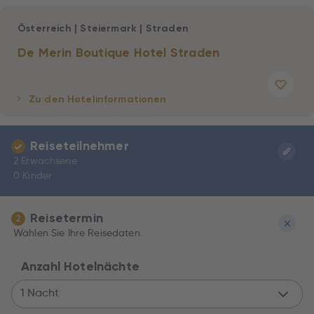
Österreich
|
Steiermark
|
Straden
De Merin Boutique Hotel Straden
Zu den Hotelinformationen
Reiseteilnehmer
2 Erwachsene
0 Kinder
Reisetermin
2
Wählen Sie Ihre Reisedaten.
Anzahl Hotelnächte
1 Nacht