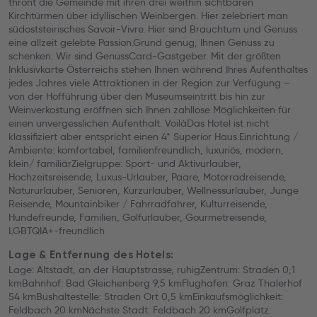
thront die Gemeinde mit ihren drei weithin sichtbaren
Kirchtürmen über idyllischen Weinbergen. Hier zelebriert man
südoststeirisches Savoir-Vivre. Hier sind Brauchtum und Genuss
eine allzeit gelebte Passion.Grund genug, Ihnen Genuss zu
schenken. Wir sind GenussCard-Gastgeber. Mit der größten
Inklusivkarte Österreichs stehen Ihnen während Ihres Aufenthaltes
jedes Jahres viele Attraktionen in der Region zur Verfügung –
von der Hofführung über den Museumseintritt bis hin zur
Weinverkostung eröffnen sich Ihnen zahllose Möglichkeiten für
einen unvergesslichen Aufenthalt. VoilàDas Hotel ist nicht
klassifiziert aber entspricht einen 4* Superior Haus.Einrichtung /
Ambiente: komfortabel, familienfreundlich, luxuriös, modern,
klein/ familiärZielgruppe: Sport- und Aktivurlauber,
Hochzeitsreisende, Luxus-Urlauber, Paare, Motorradreisende,
Natururlauber, Senioren, Kurzurlauber, Wellnessurlauber, Junge
Reisende, Mountainbiker / Fahrradfahrer, Kulturreisende,
Hundefreunde, Familien, Golfurlauber, Gourmetreisende,
LGBTQIA+-freundlich
Lage & Entfernung des Hotels:
Lage: Altstadt, an der Hauptstrasse, ruhigZentrum: Straden 0,1
kmBahnhof: Bad Gleichenberg 9,5 kmFlughafen: Graz Thalerhof
54 kmBushaltestelle: Straden Ort 0,5 kmEinkaufsmöglichkeit:
Feldbach 20 kmNächste Stadt: Feldbach 20 kmGolfplatz: