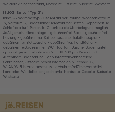
Waldblick eingeschränkt, Nordseite, Ostseite, Südseite, Westseite
[SU02] Suite "Typ 2":
mind. 33 m²Zimmertyp: SuiteAnzahl der Räume: Wohnschlafraum
1x, Vorraum 1x, Badezimmer 1xAnzahl der Betten: Doppelbett 1x,
Schlafsofa für 1 Person 1x, Gitterbett als Überbelegung möglich:
JaAllgemein: Klimaanlage - gebührenfrei, Safe - gebührenfrei,
Heizung - gebührenfrei, Kaffeemaschine, Toilettenpapier -
gebührenfrei, Bettwäsche - gebührenfrei, Handtücher -
gebührenfreiBadezimmer: WC, Haarfön, Dusche, Bademantel -
optional gegen Gebühr vor Ort, EUR 7,00 pro Person und
Aufenthalt, Badeschuhe - gebührenfreiWohnbereich:
Schreibtisch, Sitzecke, SchlafsofaMedien & Technik: TV,
WLAN/WIFI Internetanschluss - gebührenfreiZimmerausblick:
Landseite, Waldblick eingeschränkt, Nordseite, Ostseite, Südseite,
Westseite