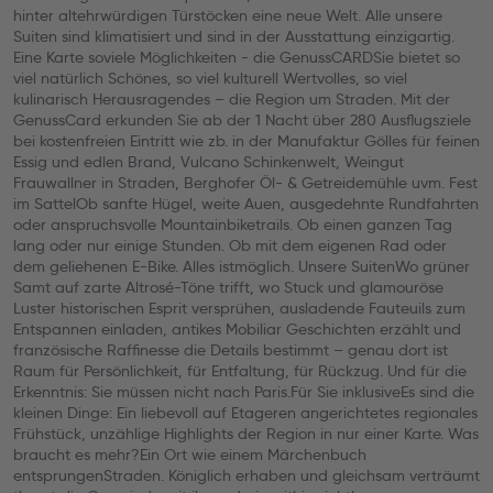
hinter altehrwürdigen Türstöcken eine neue Welt. Alle unsere
Suiten sind klimatisiert und sind in der Ausstattung einzigartig.
Eine Karte soviele Möglichkeiten - die GenussCARDSie bietet so
viel natürlich Schönes, so viel kulturell Wertvolles, so viel
kulinarisch Herausragendes – die Region um Straden. Mit der
GenussCard erkunden Sie ab der 1 Nacht über 280 Ausflugsziele
bei kostenfreien Eintritt wie zb. in der Manufaktur Gölles für feinen
Essig und edlen Brand, Vulcano Schinkenwelt, Weingut
Frauwallner in Straden, Berghofer Öl- & Getreidemühle uvm. Fest
im SattelOb sanfte Hügel, weite Auen, ausgedehnte Rundfahrten
oder anspruchsvolle Mountainbiketrails. Ob einen ganzen Tag
lang oder nur einige Stunden. Ob mit dem eigenen Rad oder
dem geliehenen E-Bike. Alles istmöglich. Unsere SuitenWo grüner
Samt auf zarte Altrosé-Töne trifft, wo Stuck und glamouröse
Luster historischen Esprit versprühen, ausladende Fauteuils zum
Entspannen einladen, antikes Mobiliar Geschichten erzählt und
französische Raffinesse die Details bestimmt – genau dort ist
Raum für Persönlichkeit, für Entfaltung, für Rückzug. Und für die
Erkenntnis: Sie müssen nicht nach Paris.Für Sie inklusiveEs sind die
kleinen Dinge: Ein liebevoll auf Etageren angerichtetes regionales
Frühstück, unzählige Highlights der Region in nur einer Karte. Was
braucht es mehr?Ein Ort wie einem Märchenbuch
entsprungenStraden. Königlich erhaben und gleichsam verträumt