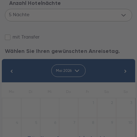
Anzahl Hotelnächte
5 Nächte
mit Transfer
Wählen Sie Ihren gewünschten Anreisetag.
Mai 2026
Mo
Di
Mi
Do
Fr
Sa
So
1
2
3
4
5
6
7
8
9
10