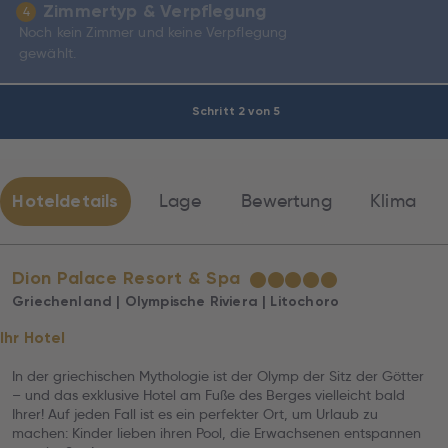
Zimmertyp & Verpflegung
4
Noch kein Zimmer und keine Verpflegung
gewählt.
Schritt 2 von 5
Hoteldetails
Lage
Bewertung
Klima
Dion Palace Resort & Spa
★
★
★
★
★
Griechenland | Olympische Riviera | Litochoro
Ihr Hotel
In der griechischen Mythologie ist der Olymp der Sitz der Götter
– und das exklusive Hotel am Fuße des Berges vielleicht bald
Ihrer! Auf jeden Fall ist es ein perfekter Ort, um Urlaub zu
machen: Kinder lieben ihren Pool, die Erwachsenen entspannen