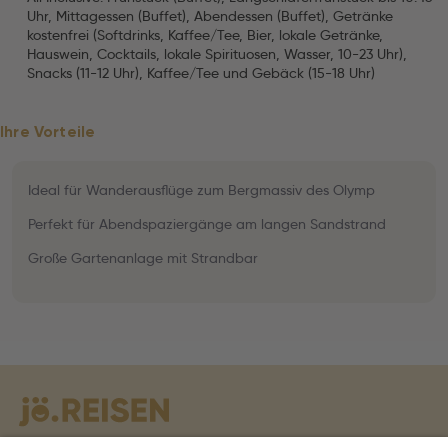
Uhr, Mittagessen (Buffet), Abendessen (Buffet), Getränke
kostenfrei (Softdrinks, Kaffee/Tee, Bier, lokale Getränke,
Hauswein, Cocktails, lokale Spirituosen, Wasser, 10-23 Uhr),
Snacks (11-12 Uhr), Kaffee/Tee und Gebäck (15-18 Uhr)
Ihre Vorteile
Ideal für Wanderausflüge zum Bergmassiv des Olymp
Perfekt für Abendspaziergänge am langen Sandstrand
Große Gartenanlage mit Strandbar