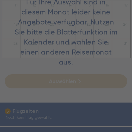
Für Ihre Auswahl sind in
11
12
13
14
15
16
17
diesem Monat leider keine
Angebote verfügbar. Nutzen
18
19
20
21
22
23
24
Sie bitte die Blätterfunktion im
Kalender und wählen Sie
25
26
27
28
29
30
31
einen anderen Reisemonat
aus.
Auswählen
Flugzeiten
3
Noch kein Flug gewählt.