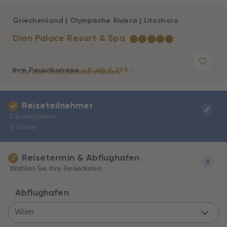
Griechenland
|
Olympische Riviera
|
Litochoro
Dion Palace Resort & Spa
★
★
★
★
★
Ihre Pauschalreise
p.P. ab € 299,-
Zu den Hotelinformationen
Reiseteilnehmer
2 Erwachsene
0 Kinder
Reisetermin & Abflughafen
2
Wählen Sie Ihre Reisedaten.
Abflughafen
Wien