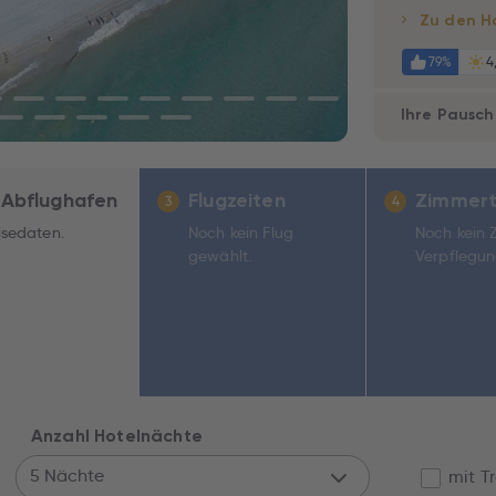
Zu den H
79%
4
Ihre Pausch
 Abflughafen
Flugzeiten
Zimmert
3
4
isedaten.
Noch kein Flug
Noch kein 
gewählt.
Verpflegun
Anzahl Hotelnächte
5 Nächte
mit T