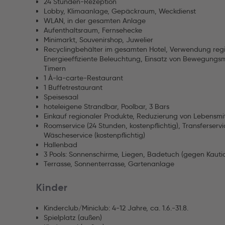
24 Stunden-Rezeption
Lobby, Klimaanlage, Gepäckraum, Weckdienst
WLAN, in der gesamten Anlage
Aufenthaltsraum, Fernsehecke
Minimarkt, Souvenirshop, Juwelier
Recyclingbehälter im gesamten Hotel, Verwendung regi
Energieeffiziente Beleuchtung, Einsatz von Bewegung
Timern
1 À-la-carte-Restaurant
1 Buffetrestaurant
Speisesaal
hoteleigene Strandbar, Poolbar, 3 Bars
Einkauf regionaler Produkte, Reduzierung von Lebensm
Roomservice (24 Stunden, kostenpflichtig), Transferservic
Wäscheservice (kostenpflichtig)
Hallenbad
3 Pools: Sonnenschirme, Liegen, Badetuch (gegen Kauti
Terrasse, Sonnenterrasse, Gartenanlage
Kinder
Kinderclub/Miniclub: 4-12 Jahre, ca. 1.6.-31.8.
Spielplatz (außen)