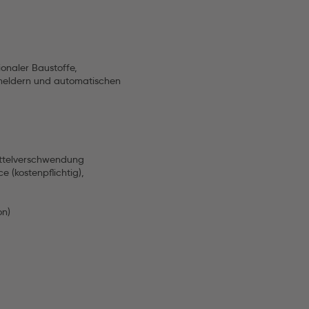
onaler Baustoffe,
smeldern und automatischen
ittelverschwendung
e (kostenpflichtig),
on)