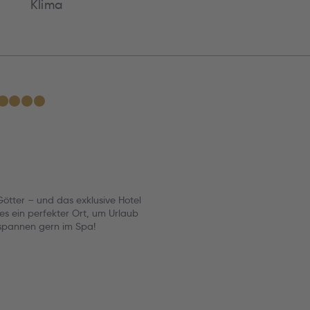
Klima
★
★
★
★
Götter – und das exklusive Hotel
 es ein perfekter Ort, um Urlaub
tspannen gern im Spa!