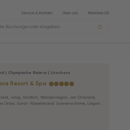
Service & Kontakt
Über uns
Merkliste (
0
)
nd
|
Olympische Riviera
|
Litochoro
ace Resort & Spa
★
★
★
★
★
rand, ruhig, ländlich, Wanderregion, am Ortsrand,
s Ortes, Sand-/Kieselstrand: Sonnenschirme, Liegen.