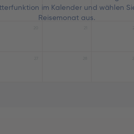
lätterfunktion im Kalender und wählen S
Reisemonat aus.
20
21
27
28