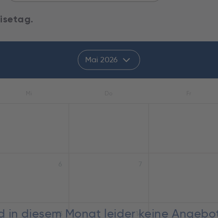
isetag.
Mai 2026
Mi
Do
Fr
6
7
nd in diesem Monat leider keine Angebo
13
14