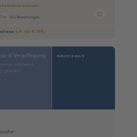
otelinformationen
,7
/6
654 Bewertungen
alreise
p.P. ab € 299,-
yp & Verpflegung
Schritt 2 von 5
Zimmer und keine
g gewählt.
ransfer