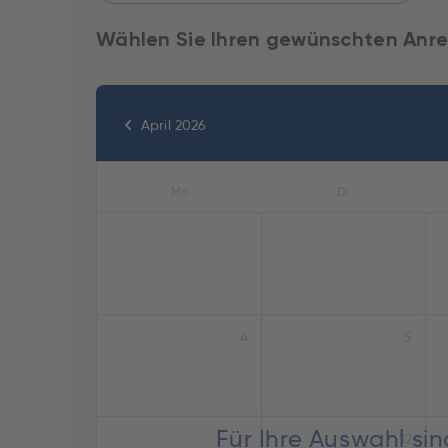
Wählen Sie Ihren gewünschten Anre
April 2026
Mo
Di
4
5
Für Ihre Auswahl si
11
12