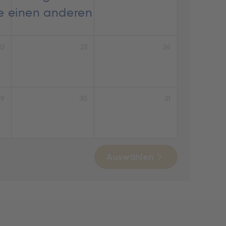
ie einen anderen
22
23
24
29
30
31
Auswählen