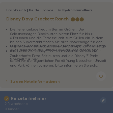
Frankreich
|
Ile de France
|
Bailly-Romainvilliers
Disney Davy Crockett Ranch
★
★
★
Die Ferienanlage liegt mitten im Grünen. Die
Selbstversorger-Blockhütten bieten Platz für bis zu
6 Personen und die Terrasse lädt zum Grillen ein. In dem
kleinen Supermarkt finden Sie alles Notwendige für den
®
täglichen Bedarf. Das große Hallenbad mit Rutsche sorgt
Online Check-in bequem über die Disneyland
Paris App
auch außerhalb der Disney Parks für jede Menge Spaß.
®
Alle Gäste der Disney
Hotels können außerdem die
®
Zauberhafte Extra Zeit nutzen und die Disney
Parks
Speziell für Sie:
schon vor der eigentlichen Parköffnung besuchen (Uhrzeit
und Park können variieren, bitte informieren Sie sich
vorab)
Zu den Hotelinformationen
Reiseteilnehmer
2 Erwachsene
0 Kinder