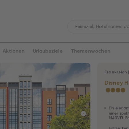
Aktionen
Urlaubsziele
Themenwochen
Frankreich
Disney H
★
★
★
★
Ein elegan
einer spe
MARVEL Fan
Entdecken 