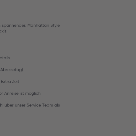
ch spannender. Manhattan Style
xis.
etails
 Abreisetag)
Extra Zeit
r Anreise ist möglich
hl über unser Service Team als