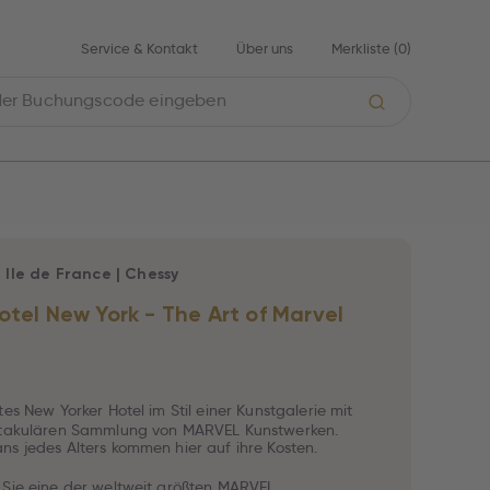
Service & Kontakt
Über uns
Merkliste (
0
)
|
Ile de France
|
Chessy
otel New York - The Art of Marvel
tes New Yorker Hotel im Stil einer Kunstgalerie mit
ktakulären Sammlung von MARVEL Kunstwerken.
s jedes Alters kommen hier auf ihre Kosten.
Sie eine der weltweit größten MARVEL