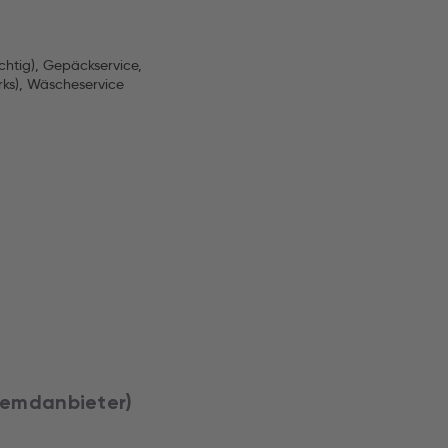
chtig), Gepäckservice,
arks), Wäscheservice
Fremdanbieter)