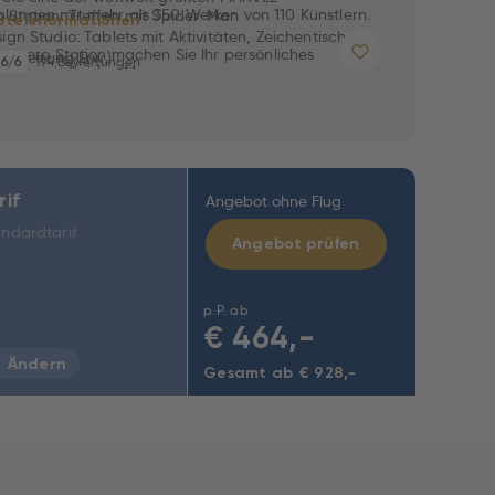
ungen mit mehr als 350 Werken von 110 Künstlern.
 Station: Treffen mit Spider-Man
otelinformationen
ign Studio: Tablets mit Aktivitäten, Zeichentisch für
er Hero Station machen Sie Ihr persönliches
Begleitung Erw.)
,6
/6
194 Bewertungen
sfoto mit Spider-Man.
Design Studio werden kleine Künstler kreativ und
 ihren eigenen Comic.
 sich auf:
rif
Angebot ohne Flug
ndardtarif
Angebot prüfen
p.P. ab
€
464,-
Ändern
Gesamt ab € 928,-