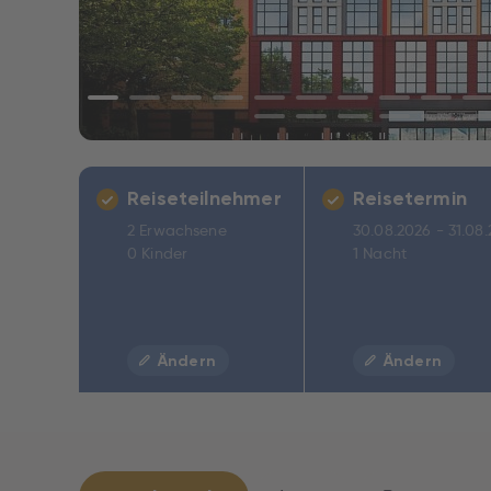
Reiseteilnehmer
Reisetermin
2 Erwachsene
30.08.2026 - 31.08
0 Kinder
1 Nacht
Ändern
Ändern