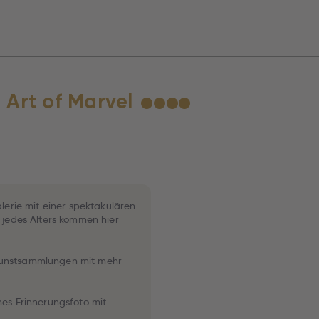
 Art of Marvel
★
★
★
★
alerie mit einer spektakulären
edes Alters kommen hier
Kunstsammlungen mit mehr
hes Erinnerungsfoto mit