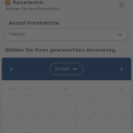
Reisetermin
2
Wählen Sie Ihre Reisedaten.
Anzahl Hotelnächte
1 Nacht
Wählen Sie Ihren gewünschten Anreisetag.
Juli 2026
Mo
Di
Mi
Do
Fr
Sa
So
1
2
3
4
5
6
7
8
9
10
11
12