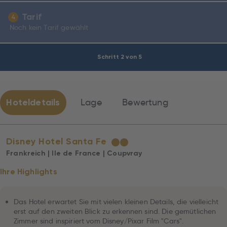
Tarif
4
Noch kein Tarif gewählt
Schritt 2 von 5
Hoteldetails
Lage
Bewertung
Disney Hotel Santa Fe
★
★
Frankreich | Ile de France | Coupvray
Ihre Highlights
Das Hotel erwartet Sie mit vielen kleinen Details, die vielleicht
erst auf den zweiten Blick zu erkennen sind. Die gemütlichen
Zimmer sind inspiriert vom Disney/Pixar Film "Cars".