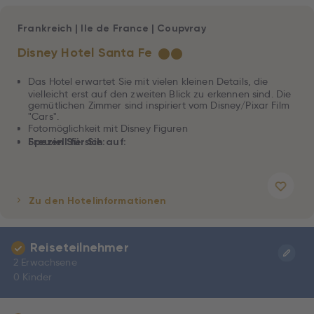
Frankreich
|
Ile de France
|
Coupvray
Disney Hotel Santa Fe
★
★
Das Hotel erwartet Sie mit vielen kleinen Details, die
vielleicht erst auf den zweiten Blick zu erkennen sind. Die
gemütlichen Zimmer sind inspiriert vom Disney/Pixar Film
"Cars".
Fotomöglichkeit mit Disney Figuren
Freuen Sie sich auf:
Speziell für Sie:
Zu den Hotelinformationen
Reiseteilnehmer
2 Erwachsene
0 Kinder