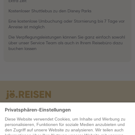
Extra Zeit
Kostenloser Shuttlebus zu den Disney Parks
Eine kostenlose Umbuchung oder Stornierung bis 7 Tage vor
Anreise ist möglich
Die Verpflegungsleistungen können Sie ganz einfach sowohl
über unser Service Team als auch in Ihrem Reisebüro dazu
buchen lassen
Warum jö?
Service