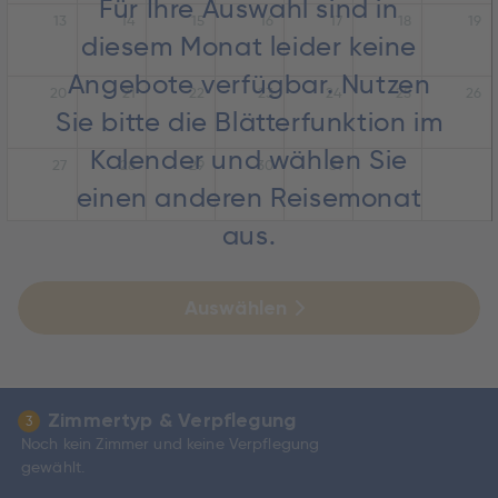
Für Ihre Auswahl sind in
13
14
15
16
17
18
19
diesem Monat leider keine
Angebote verfügbar. Nutzen
20
21
22
23
24
25
26
Sie bitte die Blätterfunktion im
Kalender und wählen Sie
27
28
29
30
31
einen anderen Reisemonat
aus.
Auswählen
Zimmertyp & Verpflegung
3
Noch kein Zimmer und keine Verpflegung
gewählt.