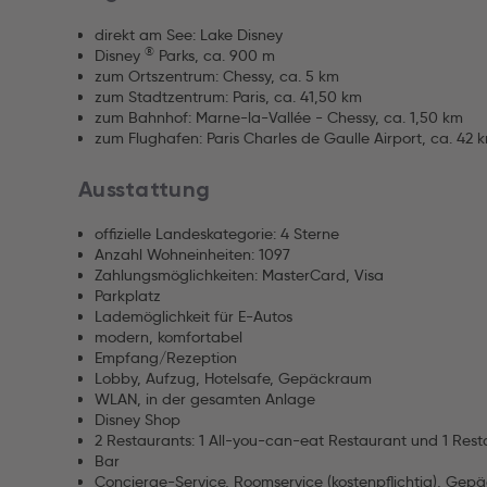
direkt am See: Lake Disney
®
Disney
Parks, ca. 900 m
zum Ortszentrum: Chessy, ca. 5 km
zum Stadtzentrum: Paris, ca. 41,50 km
zum Bahnhof: Marne-la-Vallée - Chessy, ca. 1,50 km
zum Flughafen: Paris Charles de Gaulle Airport, ca. 42 
Ausstattung
offizielle Landeskategorie: 4 Sterne
Anzahl Wohneinheiten: 1097
Zahlungsmöglichkeiten: MasterCard, Visa
Parkplatz
Lademöglichkeit für E-Autos
modern, komfortabel
Empfang/Rezeption
Lobby, Aufzug, Hotelsafe, Gepäckraum
WLAN, in der gesamten Anlage
Disney Shop
2 Restaurants: 1 All-you-can-eat Restaurant und 1 Res
Bar
Concierge-Service, Roomservice (kostenpflichtig), Gepä