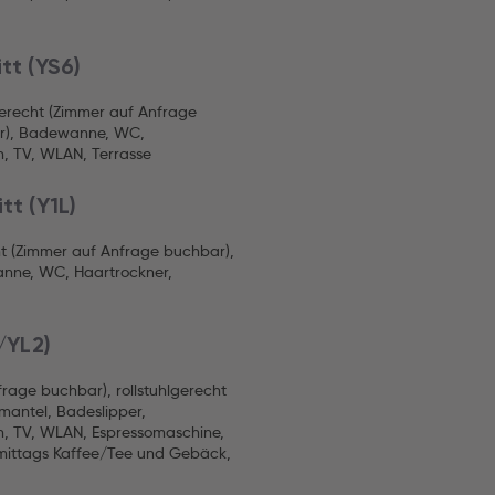
itt (YS6)
gerecht (Zimmer auf Anfrage
ar), Badewanne, WC,
n, TV, WLAN, Terrasse
tt (Y1L)
ht (Zimmer auf Anfrage buchbar),
anne, WC, Haartrockner,
/YL2)
rage buchbar), rollstuhlgerecht
antel, Badeslipper,
en, TV, WLAN, Espressomaschine,
hmittags Kaffee/Tee und Gebäck,