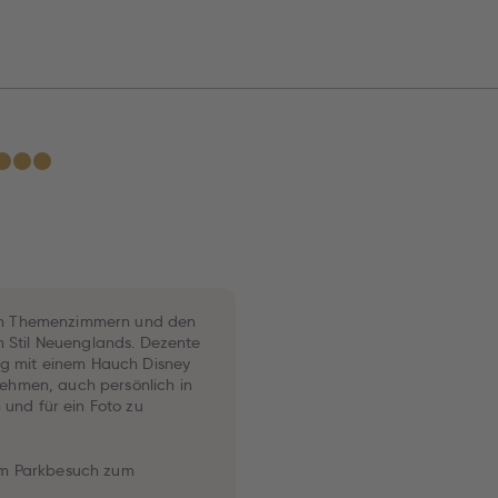
★
★
★
eten Themenzimmern und den
m Stil Neuenglands. Dezente
ng mit einem Hauch Disney
 nehmen, auch persönlich in
 und für ein Foto zu
em Parkbesuch zum