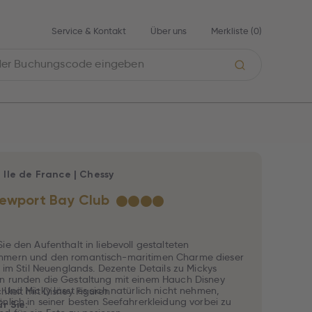
Service & Kontakt
Über uns
Merkliste (
0
)
|
Ile de France
|
Chessy
ewport Bay Club
★
★
★
★
ie den Aufenthalt in liebevoll gestalteten
mern und den romantisch-maritimen Charme dieser
a im Stil Neuenglands. Dezente Details zu Mickys
n runden die Gestaltung mit einem Hauch Disney
 Und Micky lässt es sich natürlich nicht nehmen,
hkeit mit Disney Figuren
nlich in seiner besten Seefahrerkleidung vorbei zu
ür Sie: