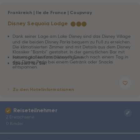
Frankreich
|
Ile de France
|
Coupvray
Disney Sequoia Lodge
★
★
★
Dank seiner Lage am Lake Disney sind das Disney Village
und die beiden Disney Parks bequem zu Fuß zu erreichen.
Die klimatisierten Zimmer sind mit Details aus dem Disney
Klassiker "Bambi" gestaltet. In der gemütlichen Bar mit
seinem großen Kamin können Sie sich nach einem Tag in
Fotomöglichkeit mit Disney Figuren
den Disney Parks bei einem Getränk oder Snacks
Speziell für Sie:
entspannen.
Freuen Sie sich auf:
Zu den Hotelinformationen
Reiseteilnehmer
2 Erwachsene
0 Kinder