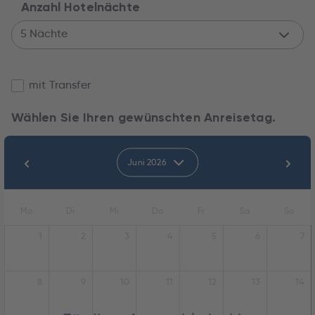
Anzahl Hotelnächte
5 Nächte
mit Transfer
Wählen Sie Ihren gewünschten Anreisetag.
Juni 2026
Mo
Di
Mi
Do
Fr
Sa
So
1
2
3
4
5
6
7
8
9
10
11
12
13
14