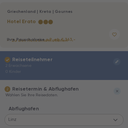
Griechenland
|
Kreta
|
Gournes
Hotel Erato
★
★
★
Ihre Pauschalreise
p.P. ab € 363,-
Zu den Hotelinformationen
Reiseteilnehmer
2 Erwachsene
0 Kinder
Reisetermin & Abflughafen
2
Wählen Sie Ihre Reisedaten.
Abflughafen
Linz