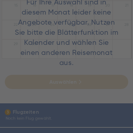
Für Ihre Auswahl sind in
15
16
17
18
19
20
21
diesem Monat leider keine
Angebote verfügbar. Nutzen
22
23
24
25
26
27
28
Sie bitte die Blätterfunktion im
Kalender und wählen Sie
29
30
einen anderen Reisemonat
aus.
Auswählen
Flugzeiten
3
Noch kein Flug gewählt.