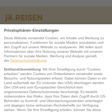
Warum jö?
Service
jö Bonus Club Partner