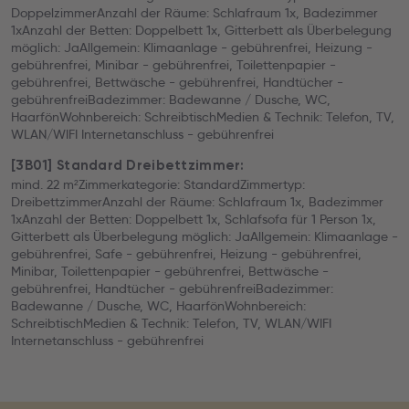
DoppelzimmerAnzahl der Räume: Schlafraum 1x, Badezimmer
1xAnzahl der Betten: Doppelbett 1x, Gitterbett als Überbelegung
möglich: JaAllgemein: Klimaanlage - gebührenfrei, Heizung -
gebührenfrei, Minibar - gebührenfrei, Toilettenpapier -
gebührenfrei, Bettwäsche - gebührenfrei, Handtücher -
gebührenfreiBadezimmer: Badewanne / Dusche, WC,
HaarfönWohnbereich: SchreibtischMedien & Technik: Telefon, TV,
WLAN/WIFI Internetanschluss - gebührenfrei
[3B01] Standard Dreibettzimmer:
mind. 22 m²Zimmerkategorie: StandardZimmertyp:
DreibettzimmerAnzahl der Räume: Schlafraum 1x, Badezimmer
1xAnzahl der Betten: Doppelbett 1x, Schlafsofa für 1 Person 1x,
Gitterbett als Überbelegung möglich: JaAllgemein: Klimaanlage -
gebührenfrei, Safe - gebührenfrei, Heizung - gebührenfrei,
Minibar, Toilettenpapier - gebührenfrei, Bettwäsche -
gebührenfrei, Handtücher - gebührenfreiBadezimmer:
Badewanne / Dusche, WC, HaarfönWohnbereich:
SchreibtischMedien & Technik: Telefon, TV, WLAN/WIFI
Internetanschluss - gebührenfrei