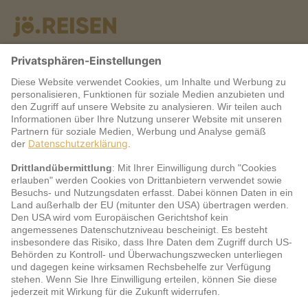
Warum jö?
Service
jö Bonus Club Partner
Zahlungsarten & Sicherheit