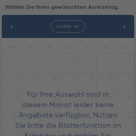
Wählen Sie Ihren gewünschten Anreisetag.
Juli 2026
Mo
Di
Mi
Do
Fr
Sa
So
1
2
3
4
5
6
7
8
9
10
11
12
Für Ihre Auswahl sind in
13
14
15
16
17
18
19
diesem Monat leider keine
Angebote verfügbar. Nutzen
20
21
22
23
24
25
26
Sie bitte die Blätterfunktion im
Kalender und wählen Sie