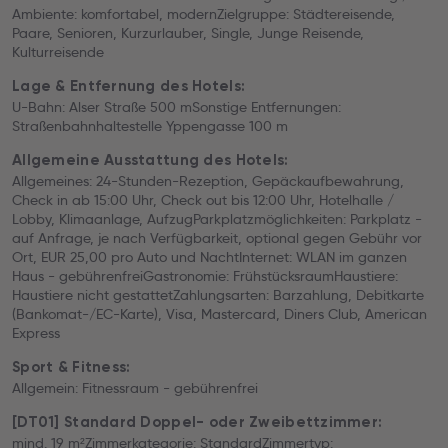
Ambiente: komfortabel, modernZielgruppe: Städtereisende,
Paare, Senioren, Kurzurlauber, Single, Junge Reisende,
Kulturreisende
Lage & Entfernung des Hotels:
U-Bahn: Alser Straße 500 mSonstige Entfernungen:
Straßenbahnhaltestelle Yppengasse 100 m
Allgemeine Ausstattung des Hotels:
Allgemeines: 24-Stunden-Rezeption, Gepäckaufbewahrung,
Check in ab 15:00 Uhr, Check out bis 12:00 Uhr, Hotelhalle /
Lobby, Klimaanlage, AufzugParkplatzmöglichkeiten: Parkplatz -
auf Anfrage, je nach Verfügbarkeit, optional gegen Gebühr vor
Ort, EUR 25,00 pro Auto und NachtInternet: WLAN im ganzen
Haus - gebührenfreiGastronomie: FrühstücksraumHaustiere:
Haustiere nicht gestattetZahlungsarten: Barzahlung, Debitkarte
(Bankomat-/EC-Karte), Visa, Mastercard, Diners Club, American
Express
Sport & Fitness:
Allgemein: Fitnessraum - gebührenfrei
[DT01] Standard Doppel- oder Zweibettzimmer:
mind. 19 m²Zimmerkategorie: StandardZimmertyp: