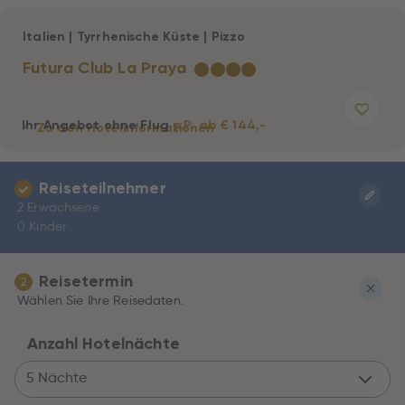
Italien
|
Tyrrhenische Küste
|
Pizzo
Futura Club La Praya
★
★
★
★
Ihr Angebot ohne Flug
p.P. ab € 144,-
Zu den Hotelinformationen
Reiseteilnehmer
2 Erwachsene
0 Kinder
Reisetermin
2
Wählen Sie Ihre Reisedaten.
Anzahl Hotelnächte
5 Nächte