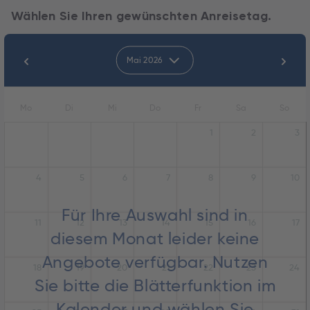
Wählen Sie Ihren gewünschten Anreisetag.
Mai 2026
Mo
Di
Mi
Do
Fr
Sa
So
1
2
3
4
5
6
7
8
9
10
Für Ihre Auswahl sind in
11
12
13
14
15
16
17
diesem Monat leider keine
Angebote verfügbar. Nutzen
18
19
20
21
22
23
24
Sie bitte die Blätterfunktion im
Kalender und wählen Sie